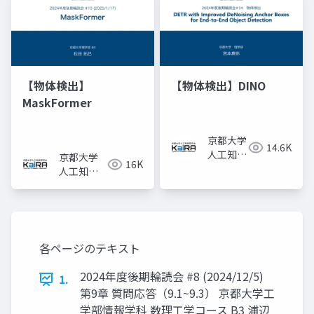
【物体検出】
【物体検出】DINO
MaskFormer
京都大学
14.6K
人工知能
京都大学
16K
研究会
人工知能
KaiRA
研究会
KaiRA
各ページのテキスト
2024年度後期輪読会 #8 (2024/12/5)
1.
第9章 質問応答（9.1~9.3） 京都大学工
学部情報学科 数理工学コース B3 浦辺