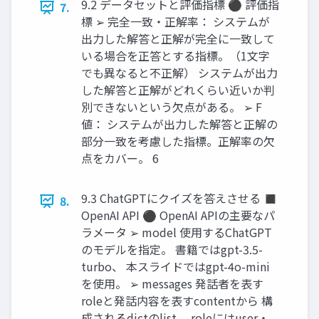
9.2 データセットと評価指標 ⚫ 評価指
7.
標 ➢ 完全一致・正解率： システムが
出力した解答と正解が完全に一致して
いる場合を正答とする指標。（1文字
でも異なると不正解） システムが出力
した解答と正解がどれくらい近いか判
別できないという欠点がある。 ➢ F
値： システムが出力した解答と正解の
部分一致を考慮した指標。正解率の欠
点をカバー。 6
9.3 ChatGPTにクイズを答えさせる ◼
8.
OpenAI API ⚫ OpenAI APIの主要なパ
ラメータ ➢ model 使用するChatGPT
のモデルを指定。 書籍ではgpt-3.5-
turbo、 本スライドではgpt-4o-mini
を使用。 ➢ messages 発話者を表す
roleと発話内容を表すcontentから 構
成されるdictのlist。 roleにはuser・