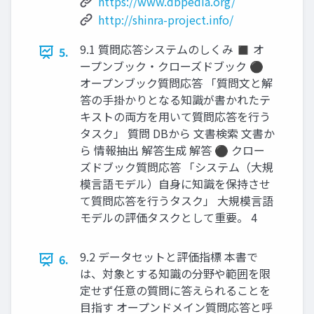
https://www.dbpedia.org/
http://shinra-project.info/
9.1 質問応答システムのしくみ ◼ オ
5.
ープンブック・クローズドブック ⚫
オープンブック質問応答 「質問文と解
答の手掛かりとなる知識が書かれたテ
キストの両方を用いて質問応答を行う
タスク」 質問 DBから 文書検索 文書か
ら 情報抽出 解答生成 解答 ⚫ クロー
ズドブック質問応答 「システム（大規
模言語モデル）自身に知識を保持させ
て質問応答を行うタスク」 大規模言語
モデルの評価タスクとして重要。 4
9.2 データセットと評価指標 本書で
6.
は、対象とする知識の分野や範囲を限
定せず任意の質問に答えられることを
目指す オープンドメイン質問応答と呼