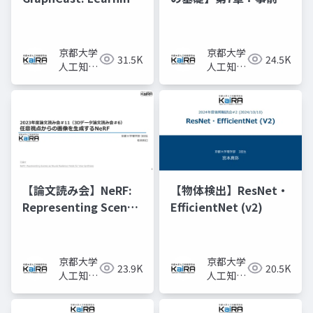
skillful medium-
習済みモデルと転移学
range global
習
weather forecasting
京都大学
京都大学
31.5K
24.5K
人工知能
人工知能
研究会
研究会
KaiRA
KaiRA
【論文読み会】NeRF:
【物体検出】ResNet・
Representing Scenes
EfficientNet (v2)
as Neural Radiance
Fields for View
Synthesis
京都大学
京都大学
23.9K
20.5K
人工知能
人工知能
研究会
研究会
KaiRA
KaiRA