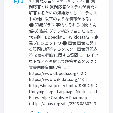
9.1 質問応答システムのしくみ ◼ 質
4.
問応答とは 質問応答システムが質問に
解答するための知識源として、テキス
トの他に以下のような情報がある。
⚫ 知識グラフ 事物とそれらの間の関
係の知識をグラフ構造で表したもの。
代表例：DBpedia*1・Wikidata*2 ・森
羅プロジェクト*3 ⚫ 画像 画像に関す
る質問に解答するタスク：画像質問応
答 文書の画像に関する質問に、レイア
ウトなどを考慮して解答するタスク：
文書画像質問応答 *1：
https://www.dbpedia.org/ *2：
https://www.wikidata.org/ *3：
http://shinra-project.info/ 画像引用：
Unifying Large Language Models and
Knowledge Graphs: A Roadmap
(https://arxiv.org/abs/2306.08302) 3