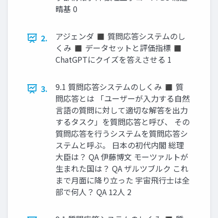
晴基 0
アジェンダ ◼ 質問応答システムのし
2.
くみ ◼ データセットと評価指標 ◼
ChatGPTにクイズを答えさせる 1
9.1 質問応答システムのしくみ ◼ 質
3.
問応答とは 「ユーザーが入力する自然
言語の質問に対して適切な解答を出力
するタスク」を質問応答と呼び、 その
質問応答を行うシステムを質問応答シ
ステムと呼ぶ。 日本の初代内閣 総理
大臣は？ QA 伊藤博文 モーツァルトが
生まれた国は？ QA ザルツブルク これ
まで月面に降り立った 宇宙飛行士は全
部で何人？ QA 12人 2