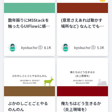
数年振りにM5Stackを
(意思さえあれば動かす
触ったらUIFlowに感動
場所など) なんとでもな
した話
るはずだ！
kyokucho1989
8.1K
kyokucho1989
5.3K
ぶかのしごとごとやる
俺たちはどう生きるか
のんのん
（炎上現場を）