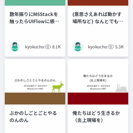
数年振りにM5Stackを
(意思さえあれば動かす
触ったらUIFlowに感動
場所など) なんとでもな
した話
るはずだ！
kyokucho1989
8.1K
kyokucho1989
5.3K
ぶかのしごとごとやる
俺たちはどう生きるか
のんのん
（炎上現場を）