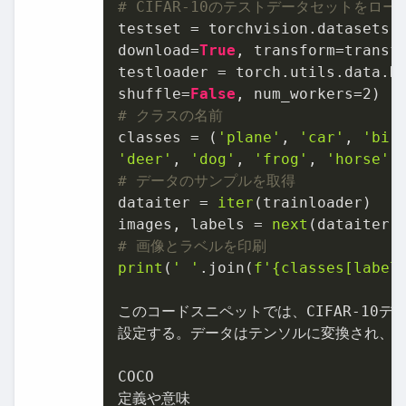
# CIFAR-10のテストデータセットをロー
testset = torchvision.datasets.
download=
True
, transform=transfo
testloader = torch.utils.data.D
shuffle=
False
, num_workers=
2
# クラスの名前
classes = (
'plane'
, 
'car'
, 
'bir
'deer'
, 
'dog'
, 
'frog'
, 
'horse'
,
# データのサンプルを取得
dataiter = 
iter
(trainloader)

images, labels = 
next
# 画像とラベルを印刷
print
(
' '
.join(
f'
{classes[label
このコードスニペットでは、CIFAR-
10
デ
設定する。データはテンソルに変換され、
COCO

定義や意味
