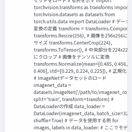
セットをロードする例を示す import
torchvision.transforms as transforms import
torchvision.datasets as datasets from
torch.utils.data import DataLoader # データ
変換の定義 transform = transforms.Compose(
transforms.Resize(256), # 画像を256x256に
サイズ transforms.CenterCrop(224),
transforms.ToTensor(), # 中央部分を224x224
にクロップ # 画像をテンソルに変換
transforms.Normalize(mean=[0.485, 0.456,
0.406], std=[0.229, 0.224, 0.225]), # 正規化 ])
# ImageNetデータセットのロード
imagenet_data =
datasets.ImageNet('/path/to/imagenet_root
split='train', transform=transform) #
DataLoaderの作成 data_loader =
DataLoader(imagenet_data, batch_size=32,
shuffle=True) # データを使用する例 for
images, labels in data_loader: # ここでモデ