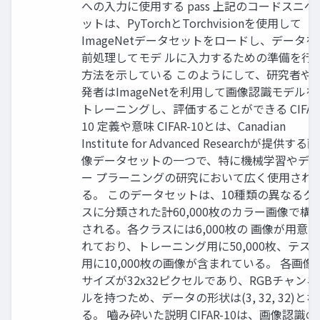
への入力に使用する pass 上記のコードスニペ
ットは、PyTorchとTorchvisionを使用して
ImageNetデータセットをロードし、データを
前処理してモデ ルに入力するための準備を行
方法を示している このようにして、研究者や
発者はImageNetを利用して画像認識モデルを
トレーニングし、評価することができる CIFAR
10 定義や意味 CIFAR-10とは、Canadian
Institute for Advanced Researchが提供する画
像データセットの一つで、特に機械学習やディ
ー プラーニングの研究において広く使用され
る。 このデータセットは、10種類の異なるク
スに分類された計60,000枚のカラー画像で構
される。各クラスには6,000枚の 画像が用意さ
れており、トレーニング用に50,000枚、テス
用に10,000枚の画像が含まれている。 各画像
サイズが32x32ピクセルであり、RGBチャンネ
ルを持つため、データの形状は(3, 32, 32)とな
る。 嚙み砕いた説明 CIFAR-10は、画像認識の