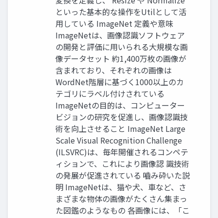
変換を定義し、 Resize や Normalize
といった基本的な操作をUtilとして活
用している ImageNet 定義や意味
ImageNetは、画像認識ソフトウェア
の開発と評価に用いられる大規模な画
像データセット 約1,400万枚の画像が
含まれており、それぞれの画像は
WordNet階層に基づく1000以上のカ
テゴリにラベル付けされている
ImageNetの目的は、コンピューター
ビジョンの研究を促進し、画像認識技
術を向上させること ImageNet Large
Scale Visual Recognition Challenge
(ILSVRC)は、毎年開催されるコンペテ
ィションで、これにより画像認 識技術
の発展が促進されている 嚙み砕いた説
明 ImageNetは、猫や犬、車など、さ
まざまな物体の画像がたくさん集まっ
た図鑑のようなもの 各画像には、「こ