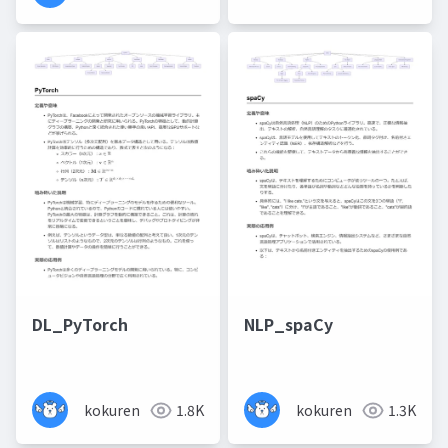
DL_PyTorch
NLP_spaCy
kokuren
1.8K
kokuren
1.3K