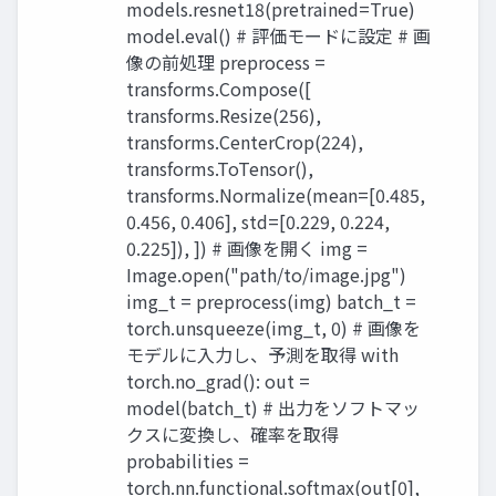
models.resnet18(pretrained=True)
model.eval() # 評価モードに設定 # 画
像の前処理 preprocess =
transforms.Compose([
transforms.Resize(256),
transforms.CenterCrop(224),
transforms.ToTensor(),
transforms.Normalize(mean=[0.485,
0.456, 0.406], std=[0.229, 0.224,
0.225]), ]) # 画像を開く img =
Image.open("path/to/image.jpg")
img_t = preprocess(img) batch_t =
torch.unsqueeze(img_t, 0) # 画像を
モデルに入力し、予測を取得 with
torch.no_grad(): out =
model(batch_t) # 出力をソフトマッ
クスに変換し、確率を取得
probabilities =
torch.nn.functional.softmax(out[0],