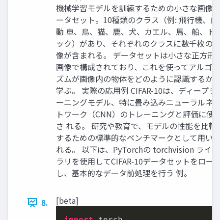
機械学習モデルを訓練するための小さな画像
ータセット。10種類のクラス（例: 飛行機、自
動 車、鳥、猫、鹿、犬、カエル、馬、船、ト
ック）があり、それぞれのクラスに数千枚の
像が含まれる。 データセットは小さな正方形
画像で構成されており、これを使ってアルゴリ
ズムが画像内の物体をどのように認識するか 
学ぶ。 実際の応用例 CIFAR-10は、ディープラ
ーニングモデル、特に畳み込みニューラルネ
トワーク（CNN）のトレーニングと評価に使
さ れる。 研究や教育で、モデルの性能を比較
するための標準的なベンチマークとして用い
れる。 以下は、PyTorchの torchvision ライブ
ラリを使用してCIFAR-10データセットをロー
し、基本的なデータ前処理を行う 例。
[beta]
8.
import