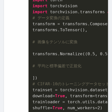
import
import
 torchvision.transforms 
a
# データ変換の定義
transform = transforms.Compose([
transforms.ToTensor(),

# 画像をテンソルに変換
transforms.Normalize((
0.5
, 
0.5
,
# 平均と標準偏差で正規化
# CIFAR-10のトレーニングデータセット
trainset = torchvision.datasets
download=
True
, transform=transfo
trainloader = torch.utils.data.
shuffle=
True
, num_workers=
2