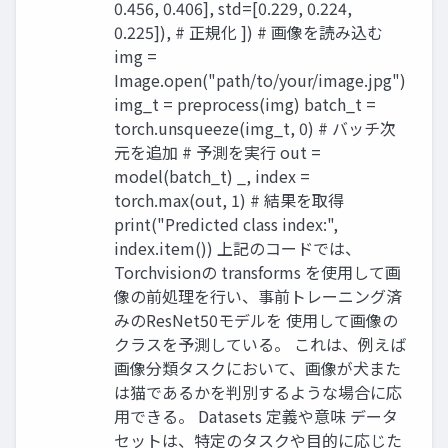
0.456, 0.406], std=[0.229, 0.224,
0.225]), # 正規化 ]) # 画像を読み込む
img =
Image.open("path/to/your/image.jpg")
img_t = preprocess(img) batch_t =
torch.unsqueeze(img_t, 0) # バッチ次
元を追加 # 予測を実行 out =
model(batch_t) _, index =
torch.max(out, 1) # 結果を取得
print("Predicted class index:",
index.item()) 上記のコードでは、
Torchvisionの transforms を使用して画
像の前処理を行い、事前トレーニング済
みのResNet50モデルを 使用して画像の
クラスを予測している。 これは、例えば
画像分類タスクにおいて、画像が犬また
は猫であるかを判別するような場合に応
用できる。 Datasets 定義や意味 データ
セットは、特定のタスクや目的に応じた