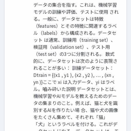
データの集合を指す。これは、機械学習
モデルの訓練や評価、テストに使用 され
る。一般に、データセットは特徴
（features）とその特徴に関連するラベ
ル（labels）から構成される。データセ
ット は通常、訓練用（training set）、
検証用（validation set）、テスト用
（test set）の3つに分割される。 数式
的に、データセットは次のように表現さ
れることが多い： 訓練データセット：
Dtrain = {(x1 , y1 ), (x2 , y2 ), … , (xn ,
yn )} ​ ​ ​ ​ ​ ​ ​ ここで xi は入力データ、yi はラベ
ル。 ​ ​ 嚙み砕いた説明 データセットとは、
機械学習やAIモデルを教えるためのデー
タの集まりのこと。例えば、猫と犬を識
別するAIを作りたい場 合、猫や犬の画像
をたくさん集めて、それぞれ「猫」
「犬」というラベルを付ける。これがデ