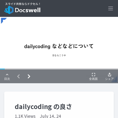
Ope
dailycoding の良さ
1.1K Views
July 14, 24