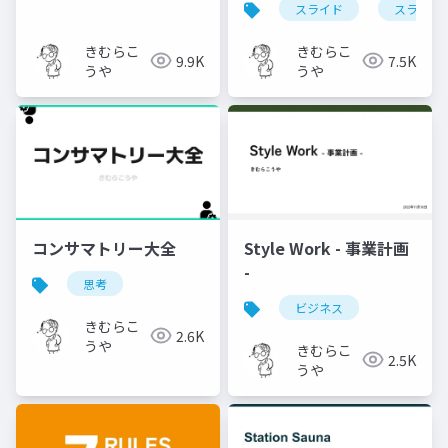
スライド
スライド
きむらこ
きむらこ
9.9K
7.5K
うや
うや
コンサマトリー大全
Style Work - 事業計画
-
思考
ビジネス
きむらこ
2.6K
うや
きむらこ
2.5K
うや