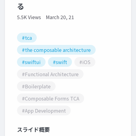
る
5.5K Views
March 20, 21
#tca
#the composable architecture
#swiftui
#swift
#iOS
#Functional Architecture
#Boilerplate
#Composable Forms TCA
#App Development
スライド概要