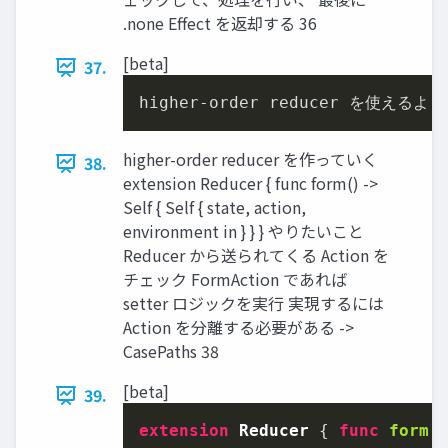
.none Effect を返却する 36
[beta]
37.
higher-order reducer を使えるよ
higher-order reducer を作っていく
38.
extension Reducer { func form() ->
Self { Self { state, action,
environment in } } } やりたいこと
Reducer から送られてくる Action を
チェック FormAction であれば
setter ロジックを実⾏ 実現するには
Action を分離する必要がある ->
CasePaths 38
[beta]
39.
extension
Reducer
 { 
func
form
(