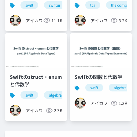
swift
swiftui
the composable architecture
tca
the composable
アイカワ
11.1K
アイカワ
3.2K
Swiftのstruct・enum
Swiftの関数と代数学
と代数学
swift
algebra
swift
algebra
アイカワ
1.2K
アイカワ
2.3K