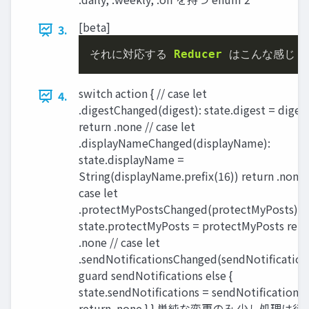
[beta]
3.
それに対応する 
Reducer
 はこんな感じ 
l
switch action { // case let
4.
.digestChanged(digest): state.digest = diges
return .none // case let
.displayNameChanged(displayName):
state.displayName =
String(displayName.prefix(16)) return .none 
case let
.protectMyPostsChanged(protectMyPosts):
state.protectMyPosts = protectMyPosts retu
.none // case let
.sendNotificationsChanged(sendNotification
guard sendNotifications else {
state.sendNotifications = sendNotifications
return .none } } 単純な変更のみ 少し処理は⾏