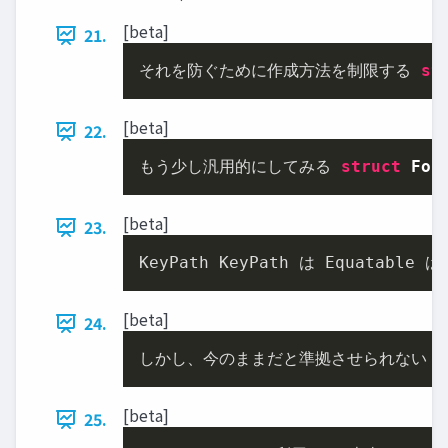
[beta]
21.
それを防ぐために作成⽅法を制限する 
st
[beta]
22.
もう少し汎⽤的にしてみる 
struct
For
[beta]
23.
KeyPath KeyPath は Equatabl
[beta]
24.
しかし、今のままだと準拠させられない 
s
[beta]
25.