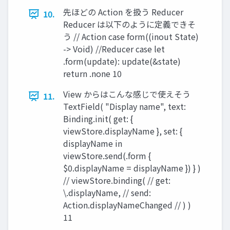
先ほどの Action を扱う Reducer
10.
Reducer は以下のように定義できそ
う // Action case form((inout State)
-> Void) //Reducer case let
.form(update): update(&state)
return .none 10
View からはこんな感じで使えそう
11.
TextField( "Display name", text:
Binding.init( get: {
viewStore.displayName }, set: {
displayName in
viewStore.send(.form {
$0.displayName = displayName }) } )
// viewStore.binding( // get:
\.displayName, // send:
Action.displayNameChanged // ) )
11