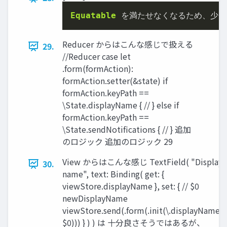
Equatable
 を満たせなくなるため
、
少し
Reducer からはこんな感じで扱える
29.
//Reducer case let
.form(formAction):
formAction.setter(&state) if
formAction.keyPath ==
\State.displayName { // } else if
formAction.keyPath ==
\State.sendNotifications { // } 追加
のロジック 追加のロジック 29
View からはこんな感じ TextField( "Display
30.
name", text: Binding( get: {
viewStore.displayName }, set: { // $0
newDisplayName
viewStore.send(.form(.init(\.displayName,
$0))) } ) ) は ⼗分良さそうではあるが、