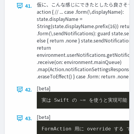
仮に、こんな感じにできたとしたら良さそう // s
41.
action { // ... case .form(\.displayName):
state.displayName =
String(state.displayName.prefix(16)) return
.form(\.sendNotifications): guard state.sen
else { return .none } state.sendNotifications
return
environment.userNotifications.getNotificat
.receive(on: environment.mainQueue)
.map(Action.notificationSettingsResponse)
.eraseToEffect() } case .form: return .none 4
[beta]
42.
実は Swift の ~= を使うと実現可能 
[beta]
43.
FormAction ⽤に override す