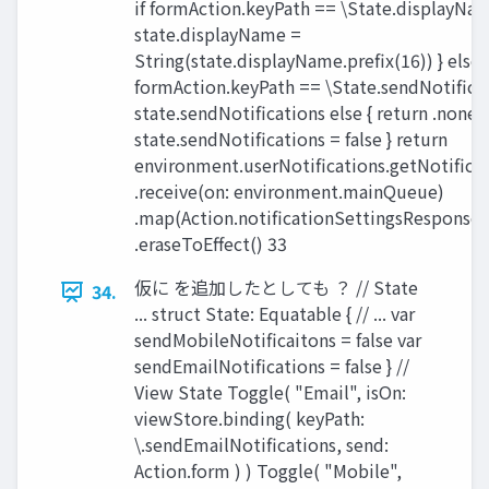
if formAction.keyPath == \State.displayNam
state.displayName =
String(state.displayName.prefix(16)) } else i
formAction.keyPath == \State.sendNotificat
state.sendNotifications else { return .none }
state.sendNotifications = false } return
environment.userNotifications.getNotificat
.receive(on: environment.mainQueue)
.map(Action.notificationSettingsResponse)
.eraseToEffect() 33
仮に を追加したとしても ？ // State
34.
... struct State: Equatable { // ... var
sendMobileNotificaitons = false var
sendEmailNotifications = false } //
View State Toggle( "Email", isOn:
viewStore.binding( keyPath:
\.sendEmailNotifications, send:
Action.form ) ) Toggle( "Mobile",