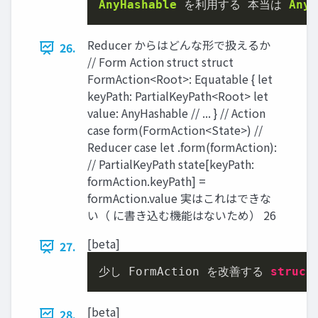
AnyHashable
 を利⽤する 本当は 
AnyE
Reducer からはどんな形で扱えるか
26.
// Form Action struct struct
FormAction<Root>: Equatable { let
keyPath: PartialKeyPath<Root> let
value: AnyHashable // ... } // Action
case form(FormAction<State>) //
Reducer case let .form(formAction):
// PartialKeyPath state[keyPath:
formAction.keyPath] =
formAction.value 実はこれはできな
い（ に書き込む機能はないため） 26
[beta]
27.
少し FormAction を改善する 
struct
[beta]
28.