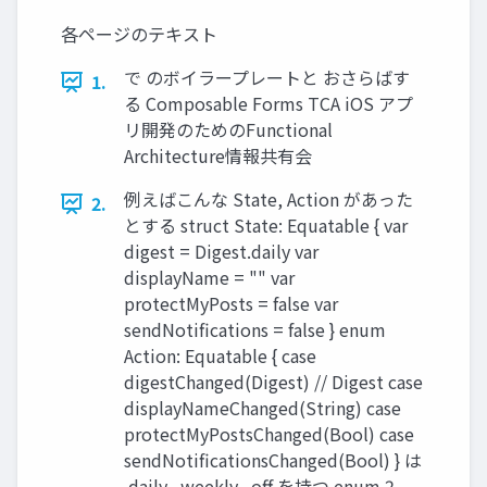
各ページのテキスト
で のボイラープレートと おさらばす
1.
る Composable Forms TCA iOS アプ
リ開発のためのFunctional
Architecture情報共有会
例えばこんな State, Action があった
2.
とする struct State: Equatable { var
digest = Digest.daily var
displayName = "" var
protectMyPosts = false var
sendNotifications = false } enum
Action: Equatable { case
digestChanged(Digest) // Digest case
displayNameChanged(String) case
protectMyPostsChanged(Bool) case
sendNotificationsChanged(Bool) } は
.daily, .weekly, .off を持つ enum 2