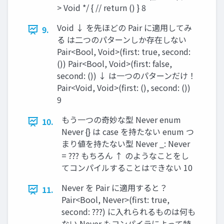
> Void */ { // return () } 8
Void ↓ を先ほどの Pair に適⽤してみ
9.
る は⼆つのパターンしか存在しない
Pair<Bool, Void>(first: true, second:
()) Pair<Bool, Void>(first: false,
second: ()) ↓ は⼀つのパターンだけ！
Pair<Void, Void>(first: (), second: ())
9
もう⼀つの奇妙な型 Never enum
10.
Never {} は case を持たない enum つ
まり値を持たない型 Never _: Never
= ??? もちろん ↑ のようなことをし
てコンパイルすることはできない 10
Never を Pair に適⽤すると？
11.
Pair<Bool, Never>(first: true,
second: ???) に⼊れられるものは何も
ない Never もコンパイラによって特