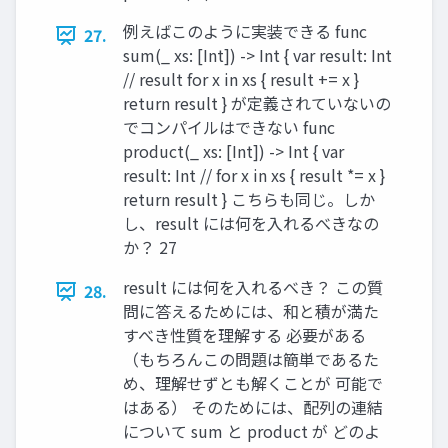
例えばこのように実装できる func
27.
sum(_ xs: [Int]) -> Int { var result: Int
// result for x in xs { result += x }
return result } が定義されていないの
でコンパイルはできない func
product(_ xs: [Int]) -> Int { var
result: Int // for x in xs { result *= x }
return result } こちらも同じ。しか
し、result には何を⼊れるべきなの
か？ 27
result には何を⼊れるべき？ この質
28.
問に答えるためには、和と積が満た
すべき性質を理解する 必要がある
（もちろんこの問題は簡単であるた
め、理解せずとも解くことが 可能で
はある） そのためには、配列の連結
について sum と product が どのよ