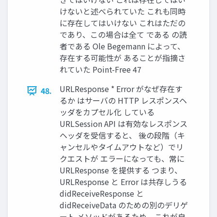
けないと述べられていた これも同時
に存在してはいけない これはただの
であり、この場合は全て である の読
者である Ole Begemann によって、
存在する可能性が あることが指摘さ
れていた Point-Free 47
URLResponse * Error がなぜ存在す
48.
るか はサーバの HTTP レスポンスヘ
ッダをカプセル化 している
URLSession API は有効なレスポンス
ヘッダを受信すると、 後の段階（キ
ャンセルやタイムアウトなど）でリ
クエストが エラーになっても、常に
URLResponse を提供する つまり、
URLResponse と Error は共存しうる
didReceiveResponse と
didReceiveData のための別のデリゲ
ート メソッドがあるため、これが⾃