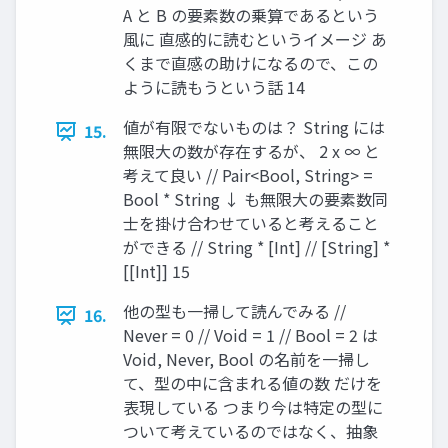
A と B の要素数の乗算であるという
⾵に 直感的に読むというイメージ あ
くまで直感の助けになるので、この
ように読もうという話 14
値が有限でないものは？ String には
15.
無限⼤の数が存在するが、 2 x ∞ と
考えて良い // Pair<Bool, String> =
Bool * String ↓ も無限⼤の要素数同
⼠を掛け合わせていると考えること
ができる // String * [Int] // [String] *
[[Int]] 15
他の型も⼀掃して読んでみる //
16.
Never = 0 // Void = 1 // Bool = 2 は
Void, Never, Bool の名前を⼀掃し
て、型の中に含まれる値の数 だけを
表現している つまり今は特定の型に
ついて考えているのではなく、抽象