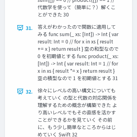
代数学を使って（簡単に？）解くこ
とができた 30
答えがわかったので関数に適⽤して
31.
みる func sum(_ xs: [Int]) -> Int { var
result: Int = 0 // for x in xs { result
+= x } return result } 空の和型なので
0 を初期値とする func product(_ xs:
[Int]) -> Int { var result: Int = 1 // for
x in xs { result *= x } return result }
空の積型なので 1 を初期値とする 31
徐々にレベルの⾼い構⽂についても
32.
考えていく の型と代数の対応関係を
理解するための概念が構築できた よ
り⾼いレベルでもその直感を活かす
ことができるかを⾒ていく その前
に、もう少し簡単なところからはじ
めていく Swift 32