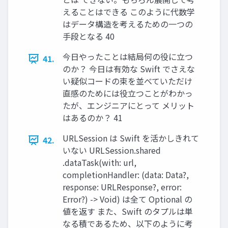
えることはできる このように代数学
はデータ構造を考えるための⼀つの
⼿段となる 40
今⽇やったことは結局何の役に⽴つ
41.
のか？ 今⽇は有効な Swift でさえな
い疑似コードの束を並べていただけ
直感のためには役⽴つことがわかっ
たが、エンジニアにとって メリット
はあるのか？ 41
URLSession は Swift を活かしきれて
42.
いない URLSession.shared
.dataTask(with: url,
completionHandler: (data: Data?,
response: URLResponse?, error:
Error?) -> Void) は全て Optional の
値を返す また、Swift のタプルは単
なる積であるため、以下のように考