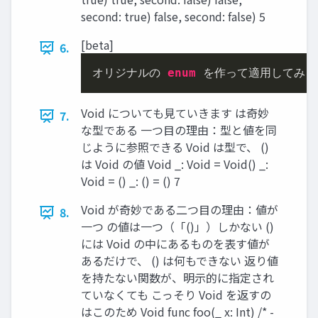
second: true) false, second: false) 5
[beta]
6.
オリジナルの 
enum
 を作って適⽤してみる
Void についても⾒ていきます は奇妙
7.
な型である ⼀つ⽬の理由：型と値を同
じように参照できる Void は型で、 ()
は Void の値 Void _: Void = Void() _:
Void = () _: () = () 7
Void が奇妙である⼆つ⽬の理由：値が
8.
⼀つ の値は⼀つ（「()」）しかない ()
には Void の中にあるものを表す値が
あるだけで、 () は何もできない 返り値
を持たない関数が、明⽰的に指定され
ていなくても こっそり Void を返すの
はこのため Void func foo(_ x: Int) /* -