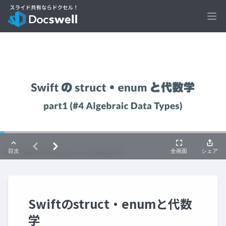
Ope
Swiftのstruct・enumと代数
学