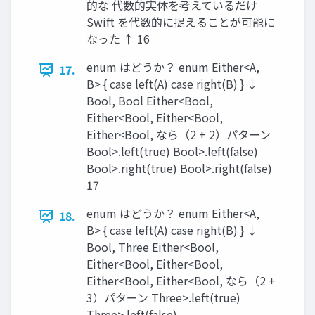
的な 代数的実体を考えているだけ
Swift を代数的に捉えることが可能に
なった ↑ 16
enum はどうか？ enum Either<A,
17.
B> { case left(A) case right(B) } ↓
Bool, Bool Either<Bool,
Either<Bool, Either<Bool,
Either<Bool, なら（2 + 2）パターン
Bool>.left(true) Bool>.left(false)
Bool>.right(true) Bool>.right(false)
17
enum はどうか？ enum Either<A,
18.
B> { case left(A) case right(B) } ↓
Bool, Three Either<Bool,
Either<Bool, Either<Bool,
Either<Bool, Either<Bool, なら（2 +
3）パターン Three>.left(true)
Three>.left(false)