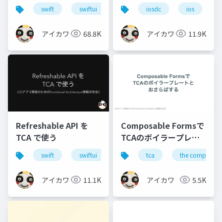
Schedulerで操る方法
swift
swiftui
swiftui-navigation
iosdc
ios
とその仕組み
アイカワ
68.8K
アイカワ
11.9K
Refreshable API を
Composable Formsで
TCA で使う
TCAのボイラープレー
トとおさらばする
swift
swiftui
the composable architecture
tca
the composable
アイカワ
11.1K
アイカワ
5.5K