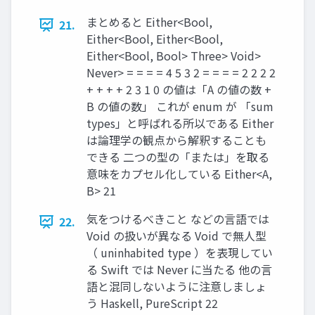
まとめると Either<Bool,
21.
Either<Bool, Either<Bool,
Either<Bool, Bool> Three> Void>
Never> = = = = 4 5 3 2 = = = = 2 2 2 2
+ + + + 2 3 1 0 の値は「A の値の数 +
B の値の数」 これが enum が 「sum
types」と呼ばれる所以である Either
は論理学の観点から解釈することも
できる ⼆つの型の「または」を取る
意味をカプセル化している Either<A,
B> 21
気をつけるべきこと などの⾔語では
22.
Void の扱いが異なる Void で無⼈型
（ uninhabited type ）を表現してい
る Swift では Never に当たる 他の⾔
語と混同しないように注意しましょ
う Haskell, PureScript 22