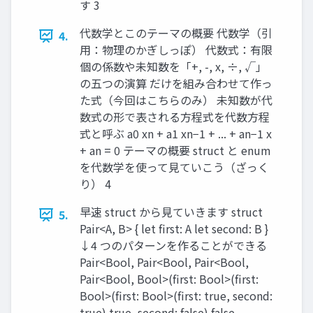
す 3
代数学とこのテーマの概要 代数学（引
4.
⽤：物理のかぎしっぽ） 代数式：有限
個の係数や未知数を「+, -, x, ÷, √」
の五つの演算 だけを組み合わせて作っ
た式（今回はこちらのみ） 未知数が代
数式の形で表される⽅程式を代数⽅程
式と呼ぶ a0 xn + a1 xn−1 + ... + an−1 x
+ an = 0 テーマの概要 struct と enum
を代数学を使って⾒ていこう（ざっく
り） 4
早速 struct から⾒ていきます struct
5.
Pair<A, B> { let first: A let second: B }
↓4 つのパターンを作ることができる
Pair<Bool, Pair<Bool, Pair<Bool,
Pair<Bool, Bool>(first: Bool>(first:
Bool>(first: Bool>(first: true, second:
true) true, second: false) false,