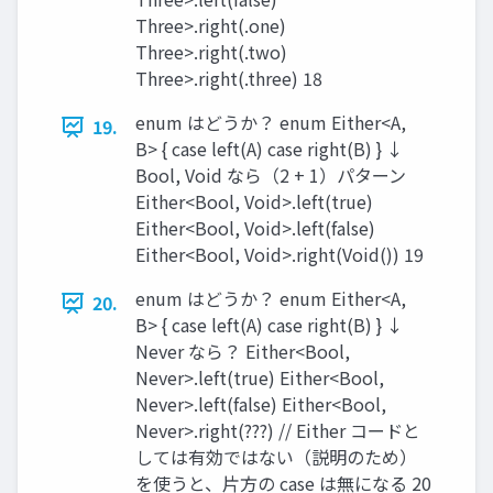
Three>.right(.one)
Three>.right(.two)
Three>.right(.three) 18
enum はどうか？ enum Either<A,
19.
B> { case left(A) case right(B) } ↓
Bool, Void なら（2 + 1）パターン
Either<Bool, Void>.left(true)
Either<Bool, Void>.left(false)
Either<Bool, Void>.right(Void()) 19
enum はどうか？ enum Either<A,
20.
B> { case left(A) case right(B) } ↓
Never なら？ Either<Bool,
Never>.left(true) Either<Bool,
Never>.left(false) Either<Bool,
Never>.right(???) // Either コードと
しては有効ではない（説明のため）
を使うと、⽚⽅の case は無になる 20