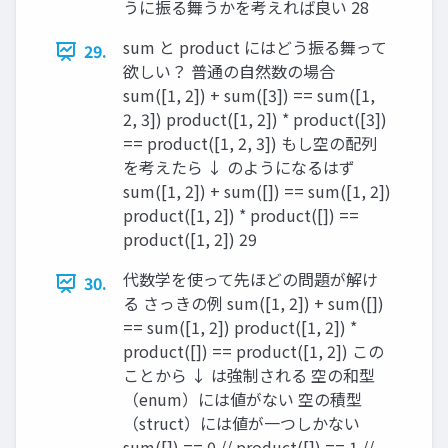
うに振る舞うかを考えれば良い 28
sum と product にはどう振る舞って
29.
欲しい？ 普通の⾃然数の場合
sum([1, 2]) + sum([3]) == sum([1,
2, 3]) product([1, 2]) * product([3])
== product([1, 2, 3]) もし空の配列
を考えたら ↓ のようになるはず
sum([1, 2]) + sum([]) == sum([1, 2])
product([1, 2]) * product([]) ==
product([1, 2]) 29
代数学を使って先ほどの問題が解け
30.
る さっきの例 sum([1, 2]) + sum([])
== sum([1, 2]) product([1, 2]) *
product([]) == product([1, 2]) この
ことから ↓ は強制される 空の和型
（enum）には値がない 空の積型
（struct）には値が⼀つしかない
sum([]) == 0 // product([]) == 1 //