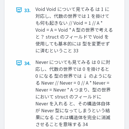
Void Void について⾒てみる は 1 に
33.
対応し、代数の世界では 1 を掛けて
も何も起きない // Void = 1 // A *
Void = A = Void * A 型の世界で考える
と？ struct のフィールドで Void を
使⽤しても基本的には 型を変更せず
に済むということ 33
Never についても⾒てみる は 0 に対
34.
応し、代数の世界では 0 を掛けると
0 になる 型の世界では ↓ のようにな
る Never // Never = 0 // A * Never =
Never = Never * A つまり、型の世界
において struct のフィールドに
Never を⼊れる と、その構造体⾃体
が Never 型になってしまうという結
果になる これは構造体を完全に消滅
させることを意味する 34