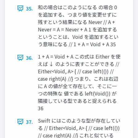
和の場合はこのようになる の場合 0
35.
を追加する、つまり値を変更せずに
残すという結果になる Never // A +
Never = A = Never + A 1 を追加する
ということは、Void を追加するとい
う意味になる // 1 + A = Void + A 35
1 + A = Void + A この式は Either を使
36.
えば ↓ のように表すことができる //
Either<Void, A> { // case left(()) //
case right(A) //} つまり、これは右辺
に A の値が全て存在して、そこに⼀
つの特殊な 値である left(Void()) が
隣接している型であると捉えられる
36
Swift にはこのような型が存在してい
37.
る // Either<Void, A> { // case left(())
// case right(A) //} これと似ている