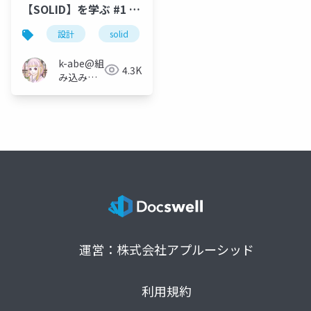
【SOLID】を学ぶ #1 単
一責務の原則(single-
設計
solid
単一責務の原則
responsibility
principle)
k-abe@組
4.3K
み込みソ
フトウェ
アの人
運営：株式会社アプルーシッド
利用規約