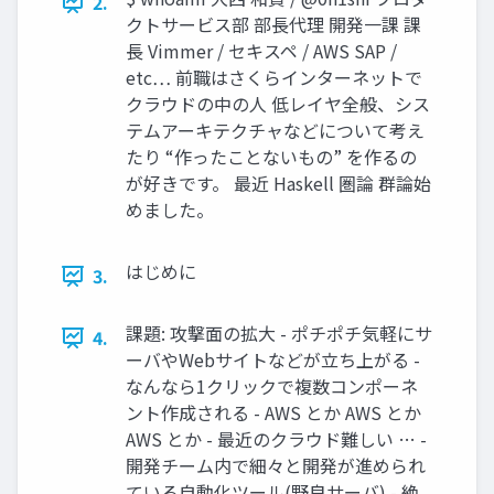
2.
クトサービス部 部長代理 開発一課 課
長 Vimmer / セキスペ / AWS SAP /
etc… 前職はさくらインターネットで
クラウドの中の人 低レイヤ全般、シス
テムアーキテクチャなどについて考え
たり “作ったことないもの” を作るの
が好きです。 最近 Haskell 圏論 群論始
めました。
はじめに
3.
課題: 攻撃面の拡大 - ポチポチ気軽にサ
4.
ーバやWebサイトなどが立ち上がる -
なんなら1クリックで複数コンポーネ
ント作成される - AWS とか AWS とか
AWS とか - 最近のクラウド難しい … -
開発チーム内で細々と開発が進められ
ている自動化ツール(野良サーバ) - 絶