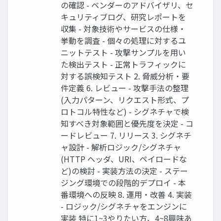
の確認 - ベンダーのアドバイザリ、セ
キュリティブログ、研究レポートを
収集 - 対象技術やサービスの仕様・
挙動を調査 - 個々の処理に対するユ
ニットテスト - 攻撃サンプルを用い
た検出テスト - 正常トラフィックに
対する誤検知テスト 2. 脅威分析・要
件定義 6. レビュー - 攻撃手法の整理
(入力パターン、リクエスト形式、プ
ロトコル特性など) - シグネチャで検
知すべき対象範囲と優先度を決定 - コ
ードレビュー 7. リリース 3. シグネチ
ャ設計 - 解析ロジック/シグネチャ
(HTTP ヘッダ、URI、ペイロードな
ど)の検討 - 実装方法の決定 - ステー
ジング環境での段階的デプロイ - 本
番環境への反映 8. 運用・改善 4. 実装
- ロジック/シグネチャをエンジンに
実装 特に1~3やりたい方、4~8興味あ