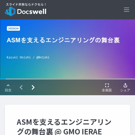
Ope
ASMを支えるエンジニアリン
グの舞台裏 @ GMO IERAE