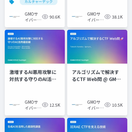
カルチャーデック
社
GMOサ
GMOサ
90.6K
38.1K
イバーセ
イバーセ
キュリテ
キュリテ
ィ byイ
ィ byイ
エラエ株
エラエ株
式会社
式会社
激増するAI悪用攻撃に
アルゴリズムで解決す
対抗する守りのAI活用
るCTF Web問 @ GMO
最前線 @ GMO IERAE
IERAE HackNight #1
HackNight #4 「AI時
「Webセキュリティ
代のセキュリティ攻防
編」
GMOサ
GMOサ
12.5K
10.5K
戦」
イバーセ
イバーセ
キュリテ
キュリテ
ィ byイ
ィ byイ
エラエ株
エラエ株
式会社
式会社