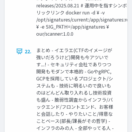
releases/2025.08.21 # 運用中を指すシンボ
リックリンク docker run -d ¥ -v
/opt/signatures/current:/app/signatures:ro
¥ -e SIG_PATH=/app/signatures ¥
our/scanner:1.0.0
まとめ - イエラエ(CTFのイメージが
22.
強いだろうけど)開発も今アツいで
す...! - セキュリティ会社でありつつ
開発もモダンで本格的 - GoやgRPC,
GCPを採用しているプロジェクト/シ
ステムも - 技術に明るいので良いも
のはどんどん取り入れるし技術投資
も盛ん - 脆弱性調査からインフラ/バ
ックエンド/フロントエンド、お客様
と会話したり - やりたいこと/得意な
ことベース(部長/課長がその哲学) -
インフラのみの人 - 全部やってる人 -