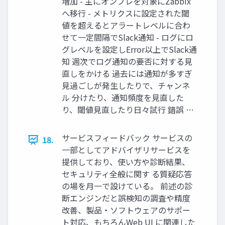
増加 - 主にオンプレを対象にZabbix
へ移行 - メトリクスに設定された閾
値を超えるとアラートレベルに合わ
せて一定間隔でSlack通知 - ログにロ
グレベルを設定しError以上でSlack通
知 週次でログ通知の要否に対する見
直しをかける 過去には通知が多すぎ
見過ごしが発生したりで、チャンネ
ル 分けたり、通知頻度を見直した
り、閾値見直したり日々試行 錯誤 …
サービスフィードバック サービスの
18.
一部としてアドバイザリサービスを
提供しており、使い方や診断結果、
セキュリティ全般に関す る質疑応答
の場を月一で設けている。 前述の診
断エンジンだと誤検知の調査や精度
改善、製品・ソフトウェアのサポー
ト対応、もちろんWeb UI に関連した