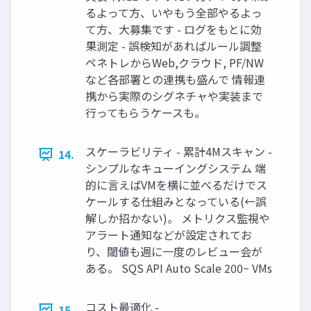
るよって方、いやもう全部やるよっ
て方、大募集です - ログをもとに効
果測定 - 誤検知があればルール調整
ペネトレからWeb,クラウド, PF/NW
など各部署との連携も盛んで 情報連
携から実際のシグネチャや実装まで
行ってもらうケースも。
スケーラビリティ - 累計4Mスキャン -
14.
シンプルなキューイングシステム 端
的に言えばVMを横に並べるだけでス
ケールする仕組みとなっている(←誤
解しか招かない)。 メトリクス監視や
アラート通知などが設定されてお
り、閾値も週に一度のレビュー会が
ある。 SQS API Auto Scale 200~ VMs
コスト最適化 -
15.