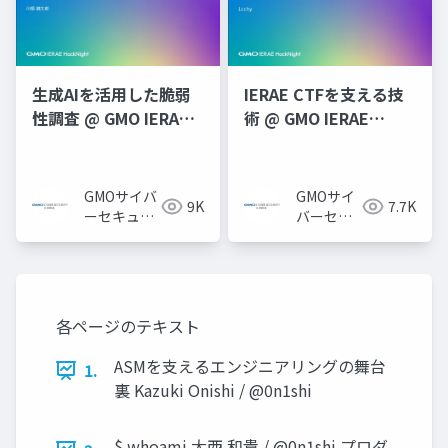
生成AIを活用した脆弱
IERAE CTFを支える技
性調査 @ GMO IERAE
術 @ GMO IERAE
HackNight #4 「AI時
HackNight #2
代のセキュリティ攻防
「IERAE CTFで学ぶセ
戦」
キュリティ技術&インフ
GMOサイバ
GMOサイ
9K
7.7K
ラ開発」
ーセキュリ
バーセキ
ティ byイエ
ュリティ
ラエ株式会
byイエラ
社
エ株式会
社
各ページのテキスト
ASMを支えるエンジニアリングの舞台
1.
裏 Kazuki Onishi / @0n1shi
$ whoami 大西 和貴 / @0n1shi プロダ