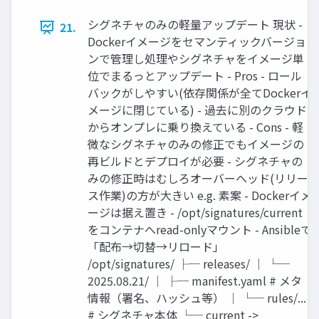
シグネチャのみの軽量アップデート 現状 -
21.
Dockerイメージをセマンティックバージョ
ンで管理し処理やシグネチャをイメージ単
位でまるっとアップデート - Pros - ロール
バックがしやすい(依存関係が全てDockerイ
メージに閉じている) - 過去に別のクラウド
からオンプレに乗り換えている - Cons - 軽
微なシグネチャのみの修正でもイメージの
再ビルドとデプロイが必要 - シグネチャの
みの修正時はむしろオーバーヘッド(リリー
ス作業)の方が大きい e.g. 素案 - Dockerイメ
ージは据え置き - /opt/signatures/current
をコンテナへread-onlyマウント - Ansibleで
「配布→切替→リロード」
/opt/signatures/ ├─ releases/ │ └─
2025.08.21/ │ ├─ manifest.yaml # メタ
情報（署名、ハッシュ等） │ └─ rules/...
# シグネチャ本体 └─ current ->