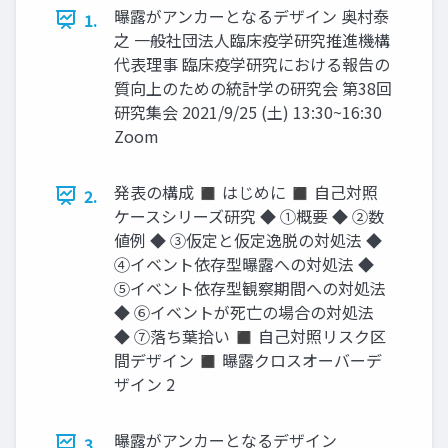
曝露がアンカーとなるデザイン 奥村泰
1.
之 一般社団法人臨床疫学研究推進機構
代表理事 臨床疫学研究における報告の
質向上のための統計学の研究会 第38回
研究集会 2021/9/25 (土) 13:30~16:30
Zoom
発表の構成 ◼ はじめに ◼ 自己対照
2.
ケースシリーズ研究 ◆ ①概要 ◆ ②数
値例 ◆ ③仮定と仮定逸脱の対処法 ◆
④イベント依存型曝露への対処法 ◆
⑤イベント依存型観察期間への対処法
◆ ⑥イベントが死亡の場合の対処法
◆ ⑦落ち葉拾い ◼ 自己対照リスク区
間デザイン ◼ 曝露クロスオーバーデ
ザイン 2
曝露がアンカーとなるデザイン
3.