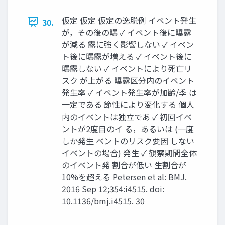
仮定 仮定 仮定の逸脱例 イベント発生
30.
が，その後の曝 ✓ イベント後に曝露
が減る 露に強く影響しない ✓ イベン
ト後に曝露が増える ✓ イベント後に
曝露しない ✓ イベントにより死亡リ
スク が上がる 曝露区分内のイベント
発生率 ✓ イベント発生率が加齢/季 は
一定である 節性により変化する 個人
内のイベントは独立であ ✓ 初回イベ
ントが2度目のイ る，あるいは (一度
しか発生 ベントのリスク要因 しない
イベントの場合) 発生 ✓ 観察期間全体
のイベント発 割合が低い 生割合が
10%を超える Petersen et al: BMJ.
2016 Sep 12;354:i4515. doi:
10.1136/bmj.i4515. 30