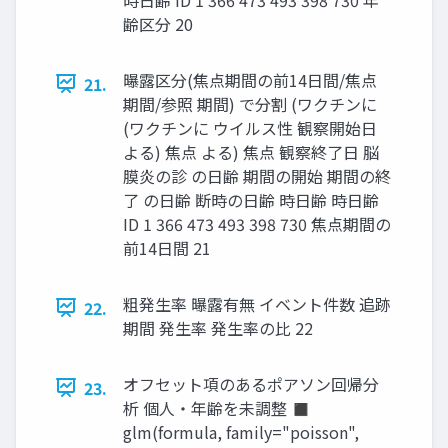
齢区分 20
曝露区分(焦点期間の前14日間/焦点
21.
期間/参照 期間) で分割 (ワクチンに
(ワクチンに ウイルス性 観察開始日
よる) 焦点 よる) 焦点 観察終了日 脳
膜炎の診 の日齢 期間の開始 期間の終
了 の日齢 断時の日齢 時日齢 時日齢
ID 1 366 473 493 398 730 焦点期間の
前14日間 21
粗発生率 曝露有無 イベント件数 追跡
22.
期間 発生率 発生率の比 22
オフセット項のあるポアソン回帰分
23.
析 個人・年齢を未調整 ◼
glm(formula, family="poisson",