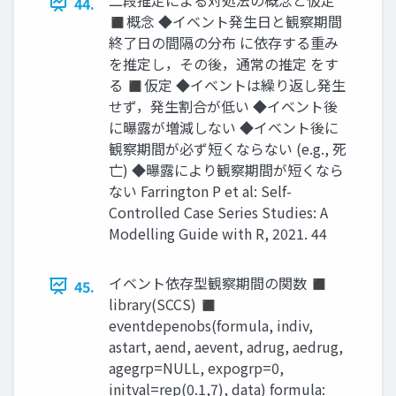
44.
◼概念 ◆イベント発生日と観察期間
終了日の間隔の分布 に依存する重み
を推定し，その後，通常の推定 をす
る ◼仮定 ◆イベントは繰り返し発生
せず，発生割合が低い ◆イベント後
に曝露が増減しない ◆イベント後に
観察期間が必ず短くならない (e.g., 死
亡) ◆曝露により観察期間が短くなら
ない Farrington P et al: Self-
Controlled Case Series Studies: A
Modelling Guide with R, 2021. 44
イベント依存型観察期間の関数 ◼
45.
library(SCCS) ◼
eventdepenobs(formula, indiv,
astart, aend, aevent, adrug, aedrug,
agegrp=NULL, expogrp=0,
initval=rep(0.1,7), data) formula: