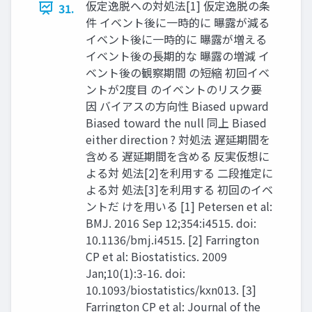
仮定逸脱への対処法[1] 仮定逸脱の条
31.
件 イベント後に一時的に 曝露が減る
イベント後に一時的に 曝露が増える
イベント後の長期的な 曝露の増減 イ
ベント後の観察期間 の短縮 初回イベ
ントが2度目 のイベントのリスク要
因 バイアスの方向性 Biased upward
Biased toward the null 同上 Biased
either direction ? 対処法 遅延期間を
含める 遅延期間を含める 反実仮想に
よる対 処法[2]を利用する 二段推定に
よる対 処法[3]を利用する 初回のイベ
ントだ けを用いる [1] Petersen et al:
BMJ. 2016 Sep 12;354:i4515. doi:
10.1136/bmj.i4515. [2] Farrington
CP et al: Biostatistics. 2009
Jan;10(1):3-16. doi:
10.1093/biostatistics/kxn013. [3]
Farrington CP et al: Journal of the