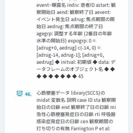
event~曝露名 indiv: 患者ID astart: 観
察開始日 aend: 観察終了日 aevent:
イベント発生日 adrug: 焦点期間の開
始日 aedrug: 焦点期間の終了日
agegrp: 調整する年齢 (2番目の年齢
水準の開始日) expogrp: 0 =
[adrug+0, aedrug] c(-14, 0) =
[adrug-14, adrug-1]; [adrug+0,
aedrug] ◆ initval: 初期値 ◆ data: デ
ータフレームのオブジェクト名 ◆ ◆
◆ ◆ ◆ ◆ ◆ ◆ ◆ 45
心筋梗塞データ library(SCCS)の
46.
midat 変数名 説明 case ID sta 観察開
始日の日齢 end 観察終了日の日齢 mi
急性心筋梗塞発症日の日齢 rti 呼吸器
感染症発症日の日齢 cen 観察期間の
打ち切りの有無 Farrington P et al: