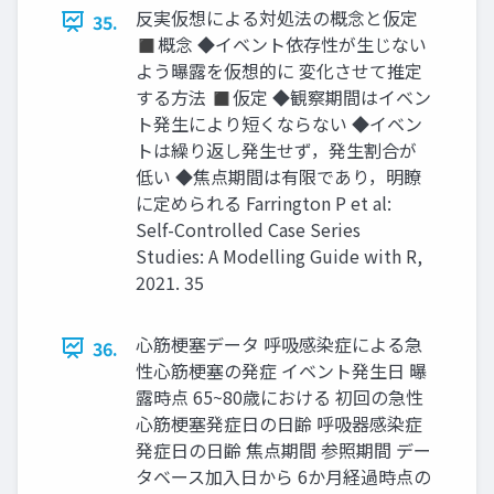
反実仮想による対処法の概念と仮定
35.
◼概念 ◆イベント依存性が生じない
よう曝露を仮想的に 変化させて推定
する方法 ◼仮定 ◆観察期間はイベン
ト発生により短くならない ◆イベン
トは繰り返し発生せず，発生割合が
低い ◆焦点期間は有限であり，明瞭
に定められる Farrington P et al:
Self-Controlled Case Series
Studies: A Modelling Guide with R,
2021. 35
心筋梗塞データ 呼吸感染症による急
36.
性心筋梗塞の発症 イベント発生日 曝
露時点 65~80歳における 初回の急性
心筋梗塞発症日の日齢 呼吸器感染症
発症日の日齢 焦点期間 参照期間 デー
タベース加入日から 6か月経過時点の