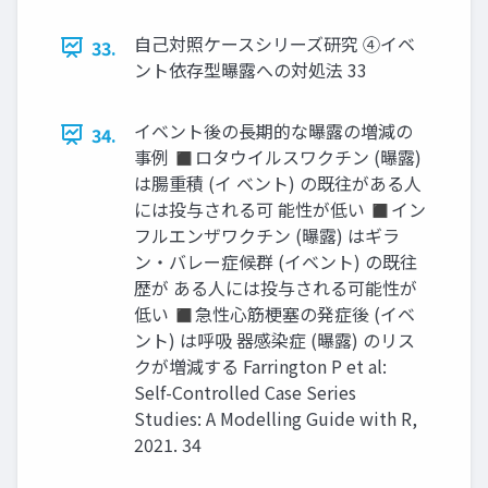
自己対照ケースシリーズ研究 ④イベ
33.
ント依存型曝露への対処法 33
イベント後の長期的な曝露の増減の
34.
事例 ◼ロタウイルスワクチン (曝露)
は腸重積 (イ ベント) の既往がある人
には投与される可 能性が低い ◼イン
フルエンザワクチン (曝露) はギラ
ン・バレー症候群 (イベント) の既往
歴が ある人には投与される可能性が
低い ◼急性心筋梗塞の発症後 (イベ
ント) は呼吸 器感染症 (曝露) のリス
クが増減する Farrington P et al:
Self-Controlled Case Series
Studies: A Modelling Guide with R,
2021. 34