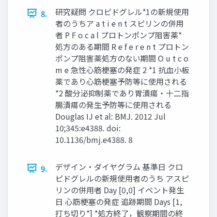
研究疑問 クロピドグレル*1の新規使用
8.
者のうちア a t i e n t スピリンの併用
者 P F o c a l プロトンポンプ阻害薬*
処方のある期間 R e f e r e n t プロトン
ポンプ阻害薬処方のない期間 O u t c o
m e 急性心筋梗塞の発症 2 *1 抗血小板
薬であり心筋梗塞予防等に使用される
*2 酸分泌抑制薬であり胃潰瘍・十二指
腸潰瘍の発生予防等に使用される
Douglas IJ et al: BMJ. 2012 Jul
10;345:e4388. doi:
10.1136/bmj.e4388. 8
デザイン・ダイヤグラム 基準日 クロ
9.
ピドグレルの新規使用者のうち アスピ
リンの併用者 Day [0,0] イベント発生
日 心筋梗塞の発症 追跡期間 Days [1,
打ち切り*] *処方終了，観察期間の終