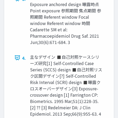
Exposure anchored design 曝露時点
Point exposure 参照期間 焦点期間 参
照期間 Referent window Focal
window Referent window 時間
Cadarette SM et al:
Pharmacoepidemiol Drug Saf. 2021
Jun;30(6):671-684. 3
主なデザイン ◼自己対照ケースシリ
4.
ーズ研究[1] Self-Controlled Case
Series (SCCS) design ◼自己対照リス
ク区間デザイン[?] Self-Controlled
Risk Interval (SCRI) design ◼曝露ク
ロスオーバーデザイン[3] Exposure-
crossover design [1] Farrington CP:
Biometrics. 1995 Mar;51(1):228-35.
[2] ?? [3] Redelmeier DA: J Clin
Epidemiol. 2013 Sep;66(9):955-63. 4