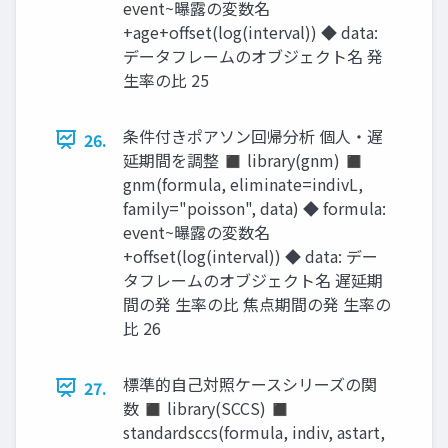
event~曝露の変数名
+age+offset(log(interval)) ◆ data:
データフレームのオブジェクト名 発
生率の比 25
条件付きポアソン回帰分析 個人・遅
26.
延期間を調整 ◼ library(gnm) ◼
gnm(formula, eliminate=indivL,
family="poisson", data) ◆ formula:
event~曝露の変数名
+offset(log(interval)) ◆ data: デー
タフレームのオブジェクト名 遅延期
間の発 生率の比 焦点期間の発 生率の
比 26
標準的自己対照ケースシリーズの関
27.
数 ◼ library(SCCS) ◼
standardsccs(formula, indiv, astart,