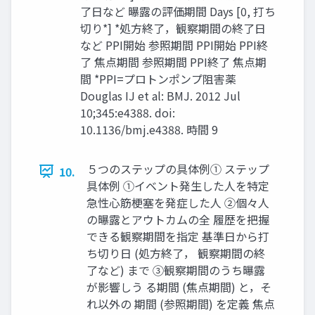
了日など 曝露の評価期間 Days [0, 打ち
切り*] *処方終了，観察期間の終了日
など PPI開始 参照期間 PPI開始 PPI終
了 焦点期間 参照期間 PPI終了 焦点期
間 *PPI=プロトンポンプ阻害薬
Douglas IJ et al: BMJ. 2012 Jul
10;345:e4388. doi:
10.1136/bmj.e4388. 時間 9
５つのステップの具体例① ステップ
10.
具体例 ①イベント発生した人を特定
急性心筋梗塞を発症した人 ②個々人
の曝露とアウトカムの全 履歴を把握
できる観察期間を指定 基準日から打
ち切り日 (処方終了， 観察期間の終
了など) まで ③観察期間のうち曝露
が影響しう る期間 (焦点期間) と，そ
れ以外の 期間 (参照期間) を定義 焦点