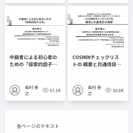
中級者による初心者の
COSMINチェックリス
ための「探索的因子分
トの 概要と共通項目の
析」
理解
奥村 泰
奥村 泰
67.1K
50.8K
之
之
各ページのテキスト