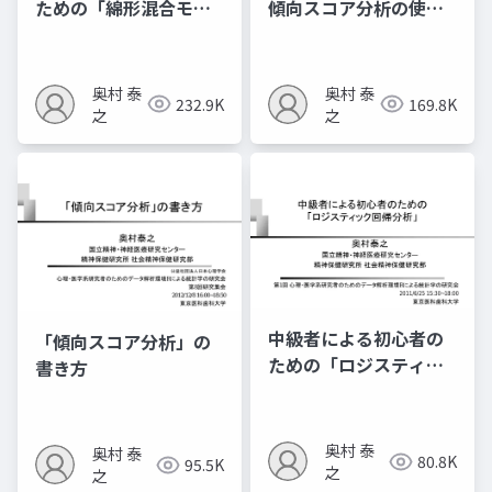
ための「綿形混合モデ
傾向スコア分析の使い
ル」
⽅ 〜観察研究における
治療効果研究〜
奥村 泰
奥村 泰
232.9K
169.8K
之
之
中級者による初心者の
「傾向スコア分析」の
ための「ロジスティッ
書き方
ク回帰分析」
奥村 泰
奥村 泰
80.8K
95.5K
之
之