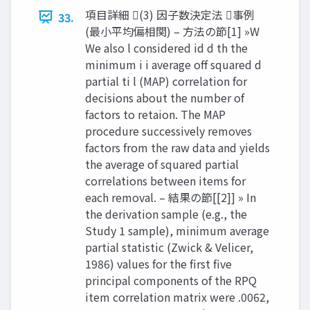
項目詳細 (3) 因子数決定法 事例
33.
(最小平均偏相関) – 方法の節[1] »W
We also l considered id d th the
minimum i i average off squared d
partial ti l (MAP) correlation for
decisions about the number of
factors to retaion. The MAP
procedure successively removes
factors from the raw data and yields
the average of squared partial
correlations between items for
each removal. – 結果の節[[2]] » In
the derivation sample (e.g., the
Study 1 sample), minimum average
partial statistic (Zwick & Velicer,
1986) values for the first five
principal components of the RPQ
item correlation matrix were .0062,