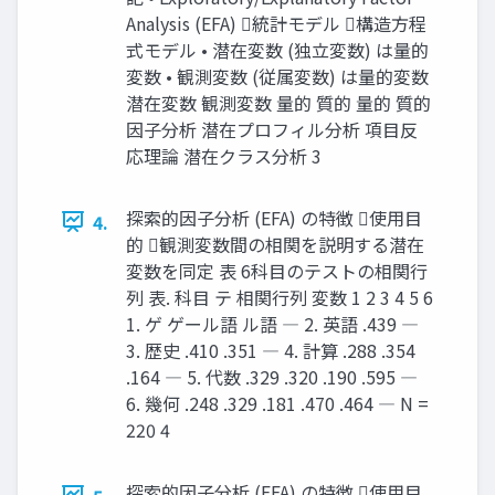
Analysis (EFA) 統計モデル 構造方程
式モデル • 潜在変数 (独立変数) は量的
変数 • 観測変数 (従属変数) は量的変数
潜在変数 観測変数 量的 質的 量的 質的
因子分析 潜在プロフィル分析 項目反
応理論 潜在クラス分析 3
探索的因子分析 (EFA) の特徴 使用目
4.
的 観測変数間の相関を説明する潜在
変数を同定 表 6科目のテストの相関行
列 表. 科目 テ 相関行列 変数 1 2 3 4 5 6
1. ゲ ゲール語 ル語 ― 2. 英語 .439 ―
3. 歴史 .410 .351 ― 4. 計算 .288 .354
.164 ― 5. 代数 .329 .320 .190 .595 ―
6. 幾何 .248 .329 .181 .470 .464 ― N =
220 4
探索的因子分析 (EFA) の特徴 使用目