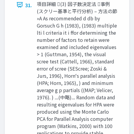
項目詳細 (3) 因子数決定法 事例
31.
(スクリー基準と平行分析) – 方法の節
»A As recommended d db by
Gorsuch G h (1983), (1983) multiple
lti l criteria it i ffor determining the
number of factors to retain were
examined and included eigenvalues
> 1 (Guttman, 1954), the visual
scree test (Cattell, 1966), standard
error of scree (SEScree; Zoski &
Jurs, 1996), Horn‘s parallel analysis
(HPA; Horn, 1965), ) and minimum
average g p partials ((MAP; Velicer,
1976). ) ...(中略)... Random data and
resulting eigenvalues for HPA were
produced using the Monte Carlo
PCA for Parallel Analysis computer
program (Watkins, 2000) with 100
replications to provide stable