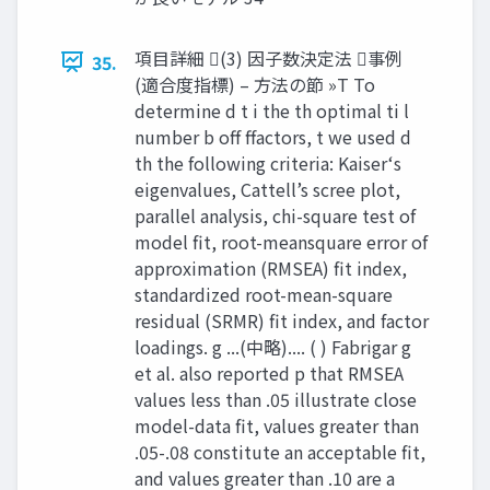
項目詳細 (3) 因子数決定法 事例
35.
(適合度指標) – 方法の節 »T To
determine d t i the th optimal ti l
number b off ffactors, t we used d
th the following criteria: Kaiser‘s
eigenvalues, Cattell’s scree plot,
parallel analysis, chi-square test of
model fit, root-meansquare error of
approximation (RMSEA) fit index,
standardized root-mean-square
residual (SRMR) fit index, and factor
loadings. g ...(中略).... ( ) Fabrigar g
et al. also reported p that RMSEA
values less than .05 illustrate close
model-data fit, values greater than
.05-.08 constitute an acceptable fit,
and values greater than .10 are a