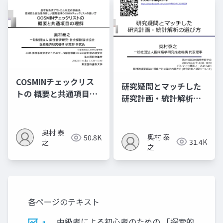
COSMINチェックリス
研究疑問とマッチした
トの 概要と共通項目の
研究計画・統計解析の
理解
選び方
奥村 泰
奥村 泰
50.8K
31.4K
之
之
各ページのテキスト
中級者による初心者のための 「探索的