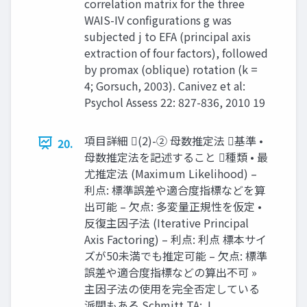
correlation matrix for the three
WAIS-IV configurations g was
subjected j to EFA (principal axis
extraction of four factors), followed
by promax (oblique) rotation (k =
4; Gorsuch, 2003). Canivez et al:
Psychol Assess 22: 827-836, 2010 19
項目詳細 (2)-② 母数推定法 基準 •
20.
母数推定法を記述すること 種類 • 最
尤推定法 (Maximum Likelihood) –
利点: 標準誤差や適合度指標などを算
出可能 – 欠点: 多変量正規性を仮定 •
反復主因子法 (Iterative Principal
Axis Factoring) – 利点: 利点 標本サイ
ズが50未満でも推定可能 – 欠点: 標準
誤差や適合度指標などの算出不可 »
主因子法の使用を完全否定している
派閥もある Schmitt TA: J