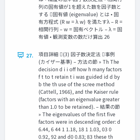
列の固有値が1を超えた数を因子数と
する 固有値 (eigenvalue) とは • 固
有方程式 (R w = λ w) を満たすλ – R =
相関行列 – w = 固有ベクトル – λ = 固
有値 • 観測変数の数だけ算出 26
項目詳細 (3) 因子数決定法 事例
27.
(カイザー基準) – 方法の節 » Th The
decision d i i off how h many factors
f t to t retain t i was guided id d by
b the th use of the scree method
(Cattell, 1966), and the Kaiser rule
(factors with an eigenvalue greater
than 1.0 to be retained). – 結果の節
» The eigenvalues of the first five
factors were in descending order: d
6.44, 6 44 1 1.18, 18 1 1.03, 03 0
0.92, 92 and d0 0.83; 83 these th