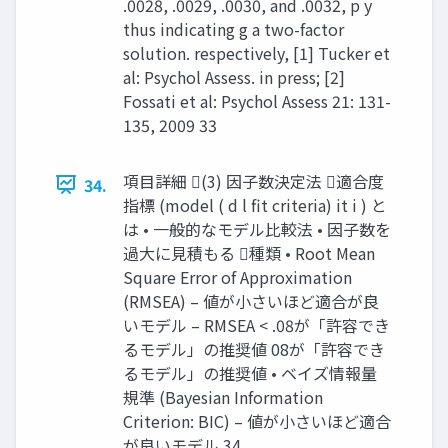
.0028, .0029, .0030, and .0032, p y
thus indicating g a two-factor
solution. respectively, [1] Tucker et
al: Psychol Assess. in press; [2]
Fossati et al: Psychol Assess 21: 131-
135, 2009 33
項目詳細 (3) 因子数決定法 適合度
34.
指標 (model ( d l fit criteria) it i ) と
は • 一般的なモデル比較法 • 因子数を
過大に見積もる 種類 • Root Mean
Square Error of Approximation
(RMSEA) – 値が小さいほど適合が良
いモデル – RMSEA < .08が「許容でき
るモデル」の推奨値 08が「許容でき
るモデル」の推奨値 • ベイズ情報量
規準 (Bayesian Information
Criterion: BIC) – 値が小さいほど適合
が良いモデル 34