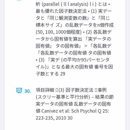
析 (parallel ( ll l analysis) l i ) とは •
最も優れた因子数決定法 • (1) 実デー
タと「同じ観測変数の数」と「同じ
標本サイ ズ」の乱数データをn個作成
(50, 100, 1000個程度) • (2) 各乱数デ
ータから固有値を算出 「実データの
固有値」 タの固有値」 > 「各乱数デ
「各乱数データの固有値 タの固有値
• (3) 「実デ (の平均か95パーセンタ
イル)」となる最大の固有値 番号を因
子数とする 29
項目詳細 (3) 因子数決定法 事例
30.
(スクリー基準と平行分析) – 結果の節
実データの固有値 乱数データの固有
値 Canivez et al: Sch Psychol Q 25:
223-235, 2010 30