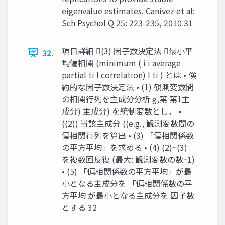
eigenvalue estimates. Canivez et al:
Sch Psychol Q 25: 223-235, 2010 31
項目詳細 (3) 因子数決定法 最小平
32.
均偏相関 (minimum ( i i average
partial ti l correlation) l ti ) とは • 倹
約的な因子数決定法 • (1) 観測変数間
の相関行列を主成分分析 g,第 第1主
成分) 主成分) を統制変数とし， •
((2)) 当該主成分 ((e.g., 観測変数間の
偏相関行列を算出 • (3) 「偏相関係数
の平方平均」を求める • (4) (2)~(3)
を複数回反復 (最大: 観測変数の数ｰ1)
• (5) 「偏相関係数の平方平均」が最
小となる主成分を 「偏相関係数の平
方平均 が最小となる主成分を 因子数
とする 32