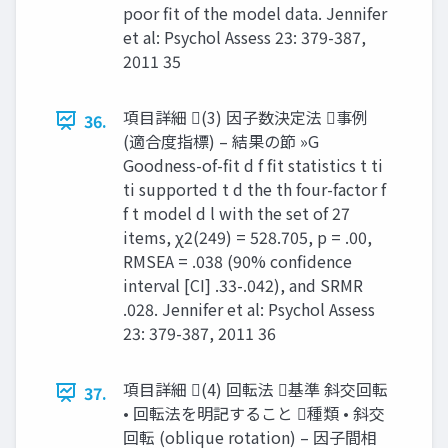
poor fit of the model data. Jennifer
et al: Psychol Assess 23: 379-387,
2011 35
項目詳細 (3) 因子数決定法 事例
36.
(適合度指標) – 結果の節 »G
Goodness-of-fit d f fit statistics t ti
ti supported t d the th four-factor f
f t model d l with the set of 27
items, χ2(249) = 528.705, p = .00,
RMSEA = .038 (90% confidence
interval [CI] .33-.042), and SRMR
.028. Jennifer et al: Psychol Assess
23: 379-387, 2011 36
項目詳細 (4) 回転法 基準 斜交回転
37.
• 回転法を明記すること 種類 • 斜交
回転 (oblique rotation) – 因子間相