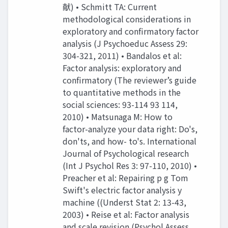
献) • Schmitt TA: Current
methodological considerations in
exploratory and confirmatory factor
analysis (J Psychoeduc Assess 29:
304-321, 2011) • Bandalos et al:
Factor analysis: exploratory and
confirmatory (The reviewer’s guide
to quantitative methods in the
social sciences: 93-114 93 114,
2010) • Matsunaga M: How to
factor-analyze your data right: Do's,
don'ts, and how- to's. International
Journal of Psychological research
(Int J Psychol Res 3: 97-110, 2010) •
Preacher et al: Repairing p g Tom
Swift's electric factor analysis y
machine ((Underst Stat 2: 13-43,
2003) • Reise et al: Factor analysis
and scale revision (Psychol Assess