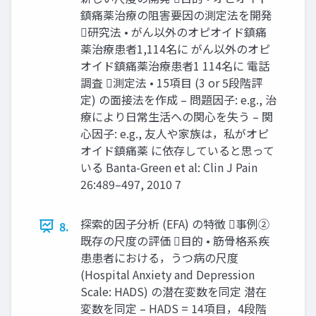
鎮痛薬治療の阻害要因の測定法を開発
研究法 • がん以外のオピオイド鎮痛
薬治療患者1,114名に がん以外のオピ
オイド鎮痛薬治療患者1 114名に 電話
調査 測定法 • 15項目 (3 or 5段階評
定) の面接法を作成 – 問題因子: e.g., 治
療により日常生活への関心を失う – 関
心因子: e.g., 友人や家族は，私がオピ
オイド鎮痛薬 に依存していると思って
いる Banta-Green et al: Clin J Pain
26:489–497, 2010 7
探索的因子分析 (EFA) の特徴 事例②
8.
既存の尺度の評価 目的 • 筋骨格系疾
患患者における，うつ病の尺度
(Hospital Anxiety and Depression
Scale: HADS) の潜在変数を同定 潜在
変数を同定 – HADS = 14項目，4段階