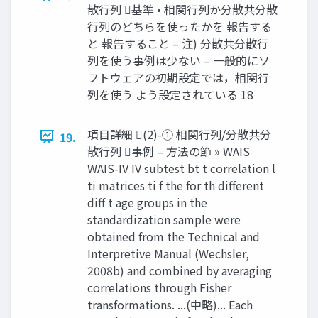
散行列 基準 • 相関行列か分散共分散
行列のどちらを使ったかを 報告する
と 報告すること – 注) 分散共分散行
列を使う事例は少ない – 一般的にソ
フトウェアの初期設定では，相関行
列を使う よう設定されている 18
項目詳細 (2)-① 相関行列/分散共分
19.
散行列 事例 – 方法の節 » WAIS
WAIS-IV IV subtest bt t correlation l
ti matrices ti f the for th different
diff t age groups in the
standardization sample were
obtained from the Technical and
Interpretive Manual (Wechsler,
2008b) and combined by averaging
correlations through Fisher
transformations. ...(中略)... Each