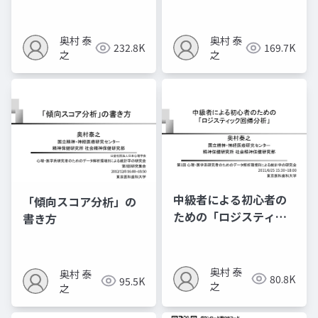
ル」
⽅ 〜観察研究における
治療効果研究〜
奥村 泰
奥村 泰
232.8K
169.7K
之
之
中級者による初心者の
「傾向スコア分析」の
ための「ロジスティッ
書き方
ク回帰分析」
奥村 泰
奥村 泰
80.8K
95.5K
之
之