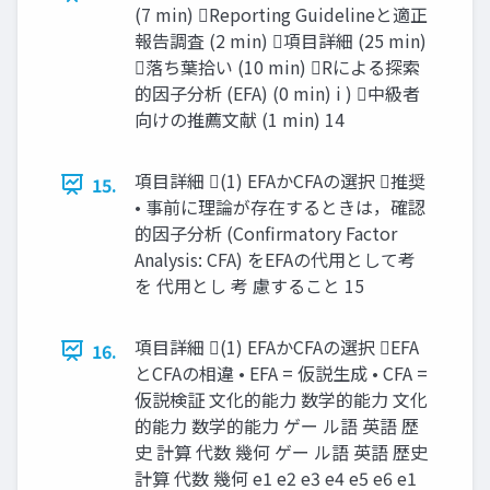
(7 min) Reporting Guidelineと適正
報告調査 (2 min) 項目詳細 (25 min)
落ち葉拾い (10 min) Rによる探索
的因子分析 (EFA) (0 min) i ) 中級者
向けの推薦文献 (1 min) 14
項目詳細 (1) EFAかCFAの選択 推奨
15.
• 事前に理論が存在するときは，確認
的因子分析 (Confirmatory Factor
Analysis: CFA) をEFAの代用として考
を 代用とし 考 慮すること 15
項目詳細 (1) EFAかCFAの選択 EFA
16.
とCFAの相違 • EFA = 仮説生成 • CFA =
仮説検証 文化的能力 数学的能力 文化
的能力 数学的能力 ゲー ル語 英語 歴
史 計算 代数 幾何 ゲー ル語 英語 歴史
計算 代数 幾何 e1 e2 e3 e4 e5 e6 e1