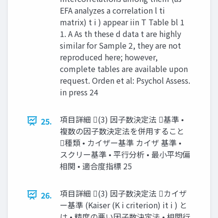
EFA analyzes a correlation l ti
matrix) t i ) appear iin T Table bl 1
1. A As th these d data t are highly
similar for Sample 2, they are not
reproduced here; however,
complete tables are available upon
request. Orden et al: Psychol Assess.
in press 24
項目詳細 (3) 因子数決定法 基準 •
25.
複数の因子数決定法を併用すること
種類 • カイザー基準 カイザ 基準 •
スクリー基準 • 平行分析 • 最小平均偏
相関 • 適合度指標 25
項目詳細 (3) 因子数決定法 カイザ
26.
ー基準 (Kaiser (K i criterion) it i ) と
は • 精度の悪い因子数決定法 • 相関行