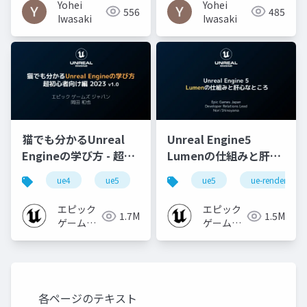
Yohei
Yohei
556
485
Iwasaki
Iwasaki
猫でも分かるUnreal
Unreal Engine5
Engineの学び方 - 超初
Lumenの仕組みと肝心
心者向け編 - 2023 v1.0
なところ
ue4
ue5
ue-beginner
ue5
ue-rendering
エピック
エピック
1.7M
1.5M
ゲームズ
ゲームズ
ジャパン
ジャパン
各ページのテキスト