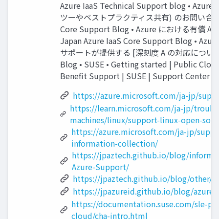
Azure IaaS Technical Support blog
ツーやベストプラクティス共有) のお問い合わせ につき
Core Support Blog • Azure における有
Japan Azure IaaS Core Support Blog • Azure
サポートが提供する [深刻度 A の対応について] | Jap
Blog • SUSE • Getting started | Public Clou
Benefit Support | SUSE | Support Center 2
https://azure.microsoft.com/ja-jp/suppo
https://learn.microsoft.com/ja-jp/troubl
machines/linux/support-linux-open-sou
https://azure.microsoft.com/ja-jp/suppo
information-collection/
https://jpaztech.github.io/blog/informat
Azure-Support/
https://jpaztech.github.io/blog/other/
https://jpazureid.github.io/blog/azure-
https://documentation.suse.com/sle-pub
cloud/cha-intro.html