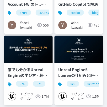
Account FW のトラブ
GitHub Copilotで解決
ルシューティング
azure
azure storage
copilot
blog
Yohei
Yohei
556
485
Iwasaki
Iwasaki
猫でも分かるUnreal
Unreal Engine5
Engineの学び方 - 超初
Lumenの仕組みと肝心
心者向け編 - 2023 v1.0
なところ
ue4
ue5
ue-beginner
ue5
ue-rendering
エピック
エピック
1.7M
1.5M
ゲームズ
ゲームズ
ジャパン
ジャパン