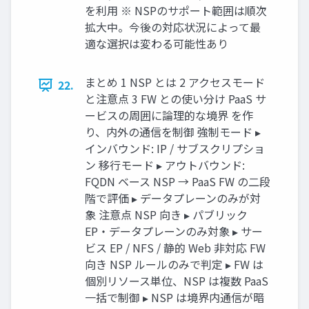
を利用 ※ NSPのサポート範囲は順次
拡大中。今後の対応状況によって最
適な選択は変わる可能性あり
まとめ 1 NSP とは 2 アクセスモード
22.
と注意点 3 FW との使い分け PaaS サ
ービスの周囲に論理的な境界 を作
り、内外の通信を制御 強制モード ▸
インバウンド: IP / サブスクリプショ
ン 移行モード ▸ アウトバウンド:
FQDN ベース NSP → PaaS FW の二段
階で評価 ▸ データプレーンのみが対
象 注意点 NSP 向き ▸ パブリック
EP・データプレーンのみ対象 ▸ サー
ビス EP / NFS / 静的 Web 非対応 FW
向き NSP ルールのみで判定 ▸ FW は
個別リソース単位、NSP は複数 PaaS
一括で制御 ▸ NSP は境界内通信が暗