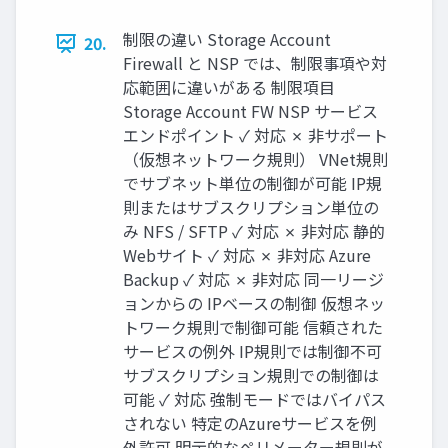
制限の違い Storage Account
20.
Firewall と NSP では、制限事項や対
応範囲に違いがある 制限項目
Storage Account FW NSP サービス
エンドポイント ✓ 対応 ✗ 非サポート
（仮想ネットワーク規則） VNet規則
でサブネット単位の制御が可能 IP規
則またはサブスクリプション単位の
み NFS / SFTP ✓ 対応 ✗ 非対応 静的
Webサイト ✓ 対応 ✗ 非対応 Azure
Backup ✓ 対応 ✗ 非対応 同一リージ
ョンからの IPベースの制御 仮想ネッ
トワーク規則で制御可能 信頼された
サービスの例外 IP規則では制御不可
サブスクリプション規則での制御は
可能 ✓ 対応 強制モードではバイパス
されない 特定のAzureサービスを例
外許可 明示的なペリメーター規則が