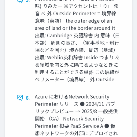
味) りみたー ※アクセントは「り」 発
音 ぺ 外 Outside Perimeter = 境界線
意味（英語） the outer edge of an
area of land or the border around it
出展: Cambridge 英語辞書 内 意味（日
本語） 周囲の長さ、（軍事基地・飛行
場などを囲む）境界線、周辺（地域）
出展: Weblio英和辞書 Inside つまり あ
る領域を内と外に隔てるようなときに
利用することができる単語 この破線が
ペリメーター（境界線） 外 Outside
Azure におけるNetwork Security
6.
Perimeter リリース ● 2024/11 パブ
リックプレビュー → 2025/8 一般提供
開始 （GA） Network Security
Perimeter 概要 PaaS Service A ● 仮
想ネットワークの外部にデプロイされ