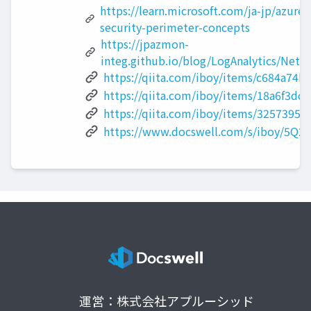
https://learn.microsoft.com/ja-jp/azure/
security-perimeter-concepts
https://jpazmon-
integ.github.io/blog/LogAnalytics/Netw
https://qiita.com/iboy/items/c684a74
https://qiita.com/iboy/items/18a6f3dc
https://qiita.com/iboy/items/3257395
https://www.docswell.com/s/iboy/5Q2
運営：株式会社アプルーシッド