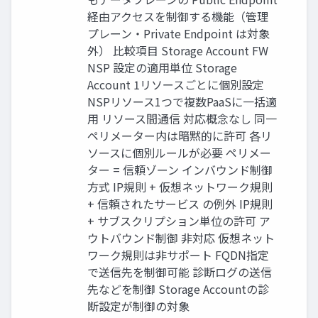
経由アクセスを制御する機能（管理
プレーン・Private Endpoint は対象
外） 比較項目 Storage Account FW
NSP 設定の適用単位 Storage
Account 1リソースごとに個別設定
NSPリソース1つで複数PaaSに一括適
用 リソース間通信 対応概念なし 同一
ペリメーター内は暗黙的に許可 各リ
ソースに個別ルールが必要 ペリメー
ター = 信頼ゾーン インバウンド制御
方式 IP規則 + 仮想ネットワーク規則
+ 信頼されたサービス の例外 IP規則
+ サブスクリプション単位の許可 ア
ウトバウンド制御 非対応 仮想ネット
ワーク規則は非サポート FQDN指定
で送信先を制御可能 診断ログの送信
先などを制御 Storage Accountの診
断設定が制御の対象