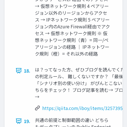
→ 仮想ネットワーク規則 4 ペアリー
ジョン以外のリージョンからアクセ
ス → IPネットワーク規則 5 ペアリー
ジョン内のAzure Firewall経由でアク
セス → 仮想ネットワーク規則 ※ 仮
想ネットワーク規則（青）= 同一/ペ
アリージョンの経路 ｜ IPネットワー
ク規則（橙）= それ以外の経路
は？ってなった方、ぜひブログを読んでください
18.
の判定ルール、 難しくないですか？ 「最後
「シナリオ別の使い分け」 がぴんとこない方
ちらをチェック！ ブログ記事を読む→ ブロ
→
https://qiita.com/iboy/items/3257395
共通の前提と制御範囲の違い どちら
19.
もデータプレーンの Public Endpoint