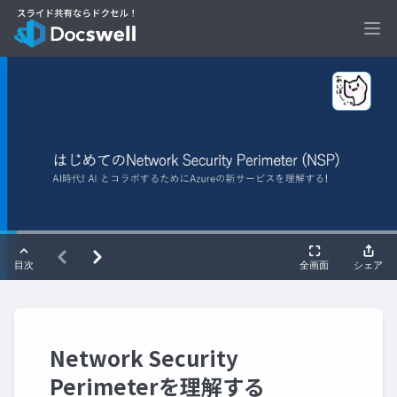
Ope
Network Security
Perimeterを理解する