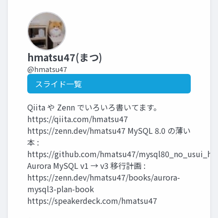
hmatsu47(まつ)
@hmatsu47
スライド一覧
Qiita や Zenn でいろいろ書いてます。
https://qiita.com/hmatsu47
https://zenn.dev/hmatsu47 MySQL 8.0 の薄い
本 :
https://github.com/hmatsu47/mysql80_no_usui_ho
Aurora MySQL v1 → v3 移行計画 :
https://zenn.dev/hmatsu47/books/aurora-
mysql3-plan-book
https://speakerdeck.com/hmatsu47