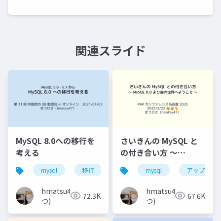
関連スライド
MySQL 8.0への移行を
さいきんの MySQL と
考える
の付き合い方 〜
MySQL 8.0 より後の世
mysql
移行
バージョンアップ
mysql
アップグレ
中国地方d
界へようこそ 〜
hmatsu47(ま
hmatsu47(ま
72.3K
67.6K
つ)
つ)