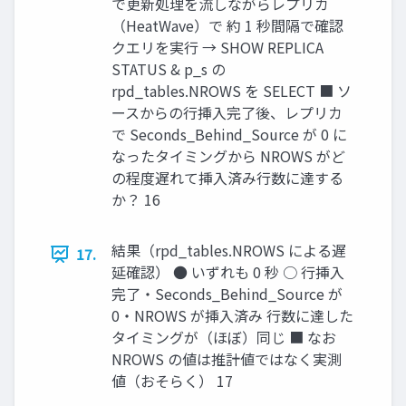
で更新処理を流しながらレプリカ
（HeatWave）で 約 1 秒間隔で確認
クエリを実行 → SHOW REPLICA
STATUS & p_s の
rpd_tables.NROWS を SELECT ■ ソ
ースからの行挿入完了後、レプリカ
で Seconds_Behind_Source が 0 に
なったタイミングから NROWS がど
の程度遅れて挿入済み行数に達する
か？ 16
結果（rpd_tables.NROWS による遅
17.
延確認） ● いずれも 0 秒 ○ 行挿入
完了・Seconds_Behind_Source が
0・NROWS が挿入済み 行数に達した
タイミングが（ほぼ）同じ ■ なお
NROWS の値は推計値ではなく実測
値（おそらく） 17