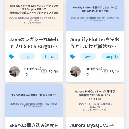
JavaのレガシーなWeb
Amplify Flutterを使お
アプリをECS Fargate
うとしたけど微妙な結
を使って段階的に作り
果に終わった話
java
tomcat
aws
aws
jaws-ug
amplify
ecs
直し／マイグレーショ
ンする話
hmatsu47(ま
hmatsu47(ま
52.9K
38.1K
つ)
つ)
EFSへの書き込み速度を
Aurora MySQL v1 →