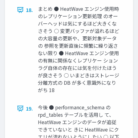
まとめ ● HeatWave エンジン使用時
18.
のレプリケーション更新処理 のオー
バーヘッドは気にするほど大きくな
さそう ○ 変更バッファが溢れるほど
の大容量の更新や、更新対象データ
の 参照を更新直後に頻繁に繰り返さ
ない限り ● HeatWave エンジン使用
の有無に関係なくレプリケー ション
ラグ自体の存在には気を付けたほう
が良さそう ○ いまどきはストレージ
分離方式の DB が多く意識外になり
がち 18
今後 ● performance_schema の
19.
rpd_tables テーブルを活用し て、
HeatWave エンジンのデータが追従
できていないと きに HeatWave にク
エリが流れないようにしたい ○ 以下