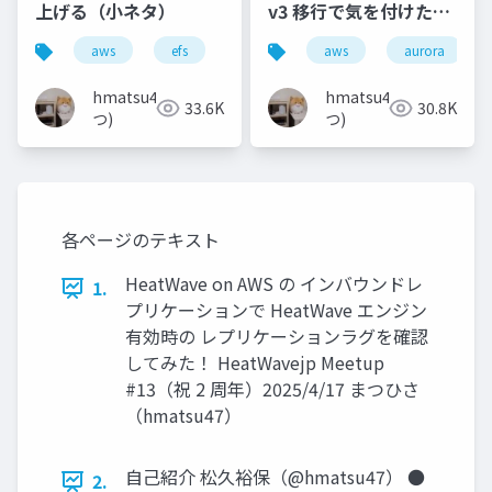
上げる（小ネタ）
v3 移行で気を付けたほ
うが良いこと（7 つ +
aws
efs
jaws-ug
aws
aurora
α）
hmatsu47(ま
hmatsu47(ま
33.6K
30.8K
つ)
つ)
各ページのテキスト
HeatWave on AWS の インバウンドレ
1.
プリケーションで HeatWave エンジン
有効時の レプリケーションラグを確認
してみた！ HeatWavejp Meetup
#13（祝 2 周年）2025/4/17 まつひさ
（hmatsu47）
自己紹介 松久裕保（@hmatsu47） ●
2.