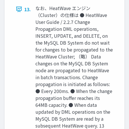
なお、HeatWave エンジン
13.
（Cluster）の仕様は ● HeatWave
User Guide / 2.2.7 Change
Propagation DML operations,
INSERT, UPDATE, and DELETE, on
the MySQL DB System do not wait
for changes to be propagated to the
HeatWave Cluster; （略） Data
changes on the MySQL DB System
node are propagated to HeatWave
in batch transactions. Change
propagation is initiated as follows:
● Every 200ms. ● When the change
propagation buffer reaches its
64MB capacity. ● When data
updated by DML operations on the
MySQL DB System are read by a
subsequent HeatWave query. 13