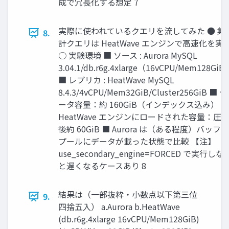
成で冗長化する想定 7
実際に使われているクエリを流してみた ● 集
8.
計クエリは HeatWave エンジンで高速化を実
○ 実験環境 ■ ソース : Aurora MySQL
3.04.1/db.r6g.4xlarge（16vCPU/Mem128GiB
■ レプリカ : HeatWave MySQL
8.4.3/4vCPU/Mem32GiB/Cluster256GiB ■ デ
ータ容量：約 160GiB（インデックス込み） ■
HeatWave エンジンにロードされた容量：圧
後約 60GiB ■ Aurora は（ある程度）バッファ
プールにデータが載った状態で比較 【注】
use_secondary_engine=FORCED で実行しな
と遅くなるケースあり 8
結果は（一部抜粋・小数点以下第三位
9.
四捨五入） a.Aurora b.HeatWave
(db.r6g.4xlarge 16vCPU/Mem128GiB)