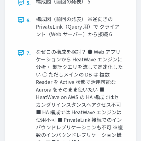
構成図（前回の発表） 5
5.
構成図（前回の発表） ※逆向きの
6.
PrivateLink（Query 用）で クライア
ント（Web サーバー）から接続 6
なぜこの構成を検討？ ● Web アプリ
7.
ケーションから HeatWave エンジンに
分析・ 集計クエリを流して高速化した
い ○ ただしメインの DB は 複数
Reader を Active 状態で活用可能な
Aurora をそのまま使いたい ■
HeatWave on AWS の HA 構成ではセ
カンダリインスタンスへアクセス不可
■ HA 構成では HeatWave エンジンは
使用不可 ■ PrivateLink 接続でのイン
バウンドレプリケーションも不可 ※複
数のインバウンドレプリケーション構