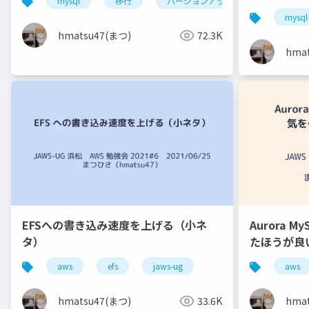
mysql
移行
バージョンアップ
中国地方d
mysql
hmatsu47(まつ)
72.3K
hma
EFSへの書き込み速度を上げる（小ネ
Aurora M
タ）
たほうが良い
aws
efs
jaws-ug
aws
hmatsu47(まつ)
33.6K
hma