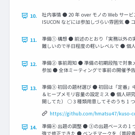
社内事情 ● 20 年 over モノの Web 
10.
ISUCON などには参加しづらい雰囲気 ●
準備① 構想 ● 前述のとおり「実務以外の
11.
難しいので半日程度の軽いレベルで ● 個人
準備② 事前周知 ● 準備の初期段階で対象
12.
参加 ● 全体ミーティングで事前の開催予告
準備③ 初回の題材選び ● 初回は「定番」中
13.
＆ヒープメモリ容量の設定ミス ● 個人研究でわざとク
開してた） ○ 3 種類用意してそのうち 1 
https://github.com/hmatsu47/kuso-
準備④ 出題の調整 ● ③の出題ベースの 1
14.
強で修正できた ● ベンチマークを（普段書かない）Go