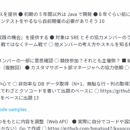
サービスを提供 ● 初期の 5 年間以外は Java で開発 ● 8 年ぐ
 コンテストをやるなら自前開催の必要がありそう 10
実践の機会」を提供する ● 対象は SRE とその協力メンバーの
戦ではなくチーム戦で ○ 他メンバーの考え方やスキルを知る機
メンバーの一部に意思確認 ○ 競技参加？それとも主催側？ ■ 
（複数回） ● カスタマサポート部マネージャへの協力依頼 ○
心で ○ 非効率な DB データ取得（N+1、無駄な行・列の取得
ソコードを書いて出題のベースに ○ https://github.com/h
つをベースに出題 13
code-samples
 つをもとに内容を調整（Web API） ● 実際に自分でコードや
 で作成 ○ https://github.com/hmatsu47/kuso