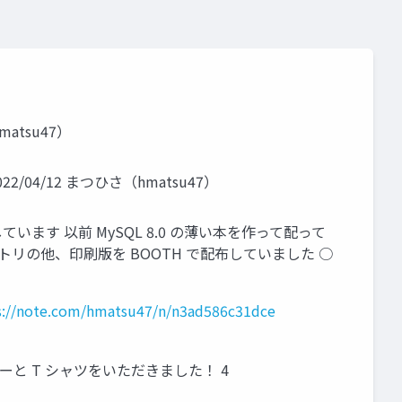
atsu47）
4/12 まつひさ（hmatsu47）
係をしています 以前 MySQL 8.0 の薄い本を作って配って
GitHub リポジトリの他、印刷版を BOOTH で配布していました ○
s://note.com/hmatsu47/n/n3ad586c31dce
有名企業のパーカーと T シャツをいただきました！ 4