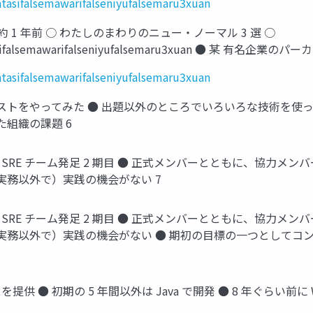
tasifalsemawarifalseniyufalsemaru3xuan
約 1 年前 ○ わたしのまわりのニュー・ノーマル 3 選 ○
/watasifalsemawarifalseniyufalsemaru3xuan ● 某 
tasifalsemawarifalseniyufalsemaru3xuan
ストをやってみた ● 出題以外のところでいろいろな技術を使って
た組織の課題 6
な SRE チーム発足 2 期目 ● 正式メンバーとともに、協力
実務以外で）実践の機会がない 7
な SRE チーム発足 2 期目 ● 正式メンバーとともに、協力
実務以外で）実践の機会がない ● 期初の目標の一つとしてコンテ
ービスを提供 ● 初期の 5 年間以外は Java で開発 ● 8 年ぐら