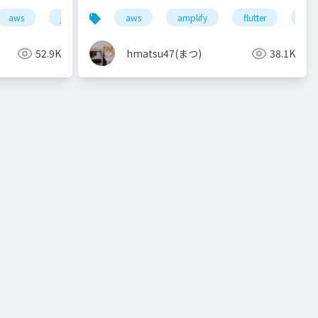
aws
jaws-ug
aws
ecs
fargate
amplify
マイグレーション
flutter
jaw
52.9K
hmatsu47(まつ)
38.1K