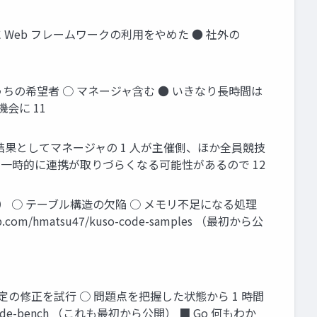
らい前に Web フレームワークの利用をやめた ● 社外の
うちの希望者 ○ マネージャ含む ● いきなり長時間は
会に 11
結果としてマネージャの 1 人が主催側、ほか全員競技
 一時的に連携が取りづらくなる可能性があるので 12
） ○ テーブル構造の欠陥 ○ メモリ不足になる処理
matsu47/kuso-code-samples （最初から公
設定の修正を試行 ○ 問題点を把握した状態から 1 時間
code-bench （これも最初から公開） ■ Go 何もわか