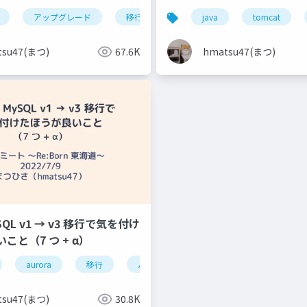
b勉強会
イグレーションする話
アップグレード
移行
リリースモデル
java
tomcat
tsu47(まつ)
67.6K
hmatsu47(まつ)
ySQL v1 → v3 移行で気を付け
こと（7 つ + α）
aurora
移行
バージョンアップ
mysql
tsu47(まつ)
30.8K