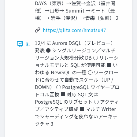
DAYS（東京）→佐賀→金沢（福井開
催）→山形→ Summit →ミート（豊
橋）→ 岩手（滝沢）→青森（弘前） 2
https://qiita.com/hmatsu47
12/4 に Aurora DSQL（プレビュー）
3.
発表 ● シングルリージョン／マルチ
リージョン大規模分散 DB ○ リレーシ
ョナルモデルと SQL が使用可能 ■ い
わゆる NewSQL の一種 ○ ワークロー
ドに合わせて自動でスケール（UP /
DOWN） ○ PostgreSQL ワイヤープロ
トコル互換 ■ 対応 SQL 文は
PostgreSQL のサブセット ○ アクティ
ブ／アクティブ構成 ■ マルチ Writer
でシャーディングを使わないアーキテ
クチャ 3