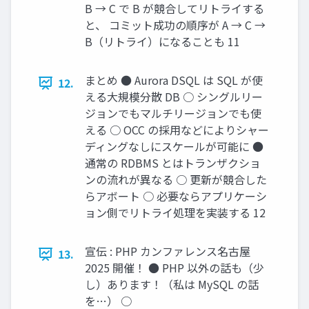
B → C で B が競合してリトライする
と、 コミット成功の順序が A → C →
B（リトライ）になることも 11
まとめ ● Aurora DSQL は SQL が使
12.
える大規模分散 DB ○ シングルリー
ジョンでもマルチリージョンでも使
える ○ OCC の採用などによりシャー
ディングなしにスケールが可能に ●
通常の RDBMS とはトランザクショ
ンの流れが異なる ○ 更新が競合した
らアボート ○ 必要ならアプリケーシ
ョン側でリトライ処理を実装する 12
宣伝 : PHP カンファレンス名古屋
13.
2025 開催！ ● PHP 以外の話も（少
し）あります！（私は MySQL の話
を…） ○