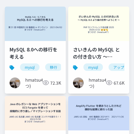
MySQL 8.0への移行を
さいきんの MySQL と
考える
の付き合い方 〜
MySQL 8.0 より後の世
mysql
移行
バージョンアップ
mysql
アップグレ
中国地方d
界へようこそ 〜
hmatsu47(ま
hmatsu47(ま
72.3K
67.6K
つ)
つ)