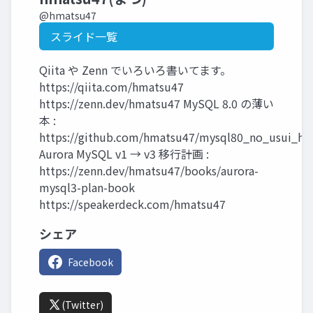
@hmatsu47
スライド一覧
Qiita や Zenn でいろいろ書いてます。
https://qiita.com/hmatsu47
https://zenn.dev/hmatsu47 MySQL 8.0 の薄い
本 :
https://github.com/hmatsu47/mysql80_no_usui_ho
Aurora MySQL v1 → v3 移行計画 :
https://zenn.dev/hmatsu47/books/aurora-
mysql3-plan-book
https://speakerdeck.com/hmatsu47
シェア
Facebook
(Twitter)