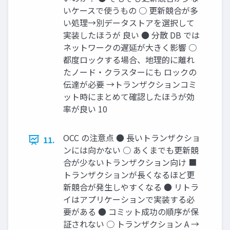
いケースで使うもの ○ 更新競合が多
い処理→別データストアを選択して
実装したほうが 良い ● 分散 DB では
ネットワークの遅延が大きく影響 ○
都度ロックする場合、地理的に離れ
たノード・クラスターにも ロックの
伝達が必要 →トランザクションコミ
ット時にまとめて確認したほうが効
率が良い 10
OCC の注意点 ● 長いトランザクショ
11.
ンには向かない ○ あくまでも更新競
合が少ないトランザクション向け ■
トランザクションが長くなるほど更
新競合が発生しやすくなる ● リトラ
イはアプリケーションで実装する必
要がある ● コミット成功の順序が保
証されない ○ トランザクション A →