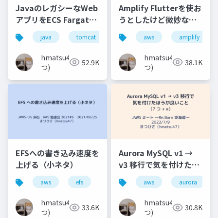
JavaのレガシーなWeb
Amplify Flutterを使お
アプリをECS Fargate
うとしたけど微妙な結
を使って段階的に作り
果に終わった話
java
tomcat
aws
aws
jaws-ug
amplify
ecs
直し／マイグレーショ
ンする話
hmatsu47(ま
hmatsu47(ま
52.9K
38.1K
つ)
つ)
EFSへの書き込み速度を
Aurora MySQL v1 →
上げる（小ネタ）
v3 移行で気を付けたほ
うが良いこと（7 つ +
aws
efs
jaws-ug
aws
aurora
α）
hmatsu47(ま
hmatsu47(ま
33.6K
30.8K
つ)
つ)