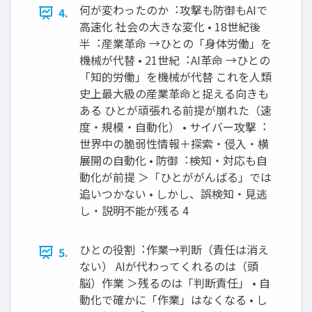
何が変わったのか︓攻撃も防御もAIで
4.
⾼速化 社会の⼤きな変化 • 18世紀後
半︓産業⾰命 →ひとの「⾝体労働」を
機械が代替 • 21世紀︓AI⾰命 →ひとの
「知的労働」を機械が代替 これを⼈類
史上最⼤級の産業⾰命と捉える向きも
ある ひとが頑張れる前提が崩れた（速
度・規模・⾃動化） • サイバー攻撃︓
世界中の脆弱性情報＋探索・侵⼊・横
展開の⾃動化 • 防御︓検知・対応も⾃
動化が前提 ＞「ひとががんばる」では
追いつかない • しかし、誤検知・⾒逃
し・説明不能が残る 4
ひとの役割︓作業→判断（責任は消え
5.
ない） AIが代わってくれるのは（頭
脳）作業 ＞残るのは「判断責任」 • ⾃
動化で確かに「作業」はなくなる • し