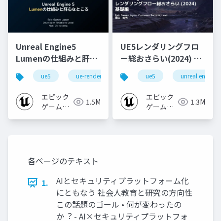
Unreal Engine5
UE5レンダリングフロ
Lumenの仕組みと肝心
ー総おさらい(2024) 基
なところ
礎編！
ue5
ue-rendering
ue-lumen
ue5
unreal engine
[CEDEC+KYUSHU
2024]
エピック
エピック
1.5M
1.3M
ゲームズ
ゲームズ
ジャパン
ジャパン
各ページのテキスト
AIとセキュリティプラットフォーム化
1.
にともなう 社会⼈教育と研究の⽅向性
この話題のゴール • 何が変わったの
か︖ - AI×セキュリティプラットフォ