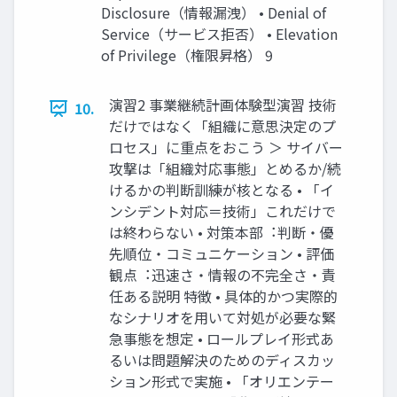
Disclosure（情報漏洩） • Denial of
Service（サービス拒否） • Elevation
of Privilege（権限昇格） 9
演習2 事業継続計画体験型演習 技術
10.
だけではなく「組織に意思決定のプ
ロセス」に重点をおこう ＞ サイバー
攻撃は「組織対応事態」とめるか/続
けるかの判断訓練が核となる • 「イ
ンシデント対応＝技術」これだけで
は終わらない • 対策本部︓判断・優
先順位・コミュニケーション • 評価
観点︓迅速さ・情報の不完全さ・責
任ある説明 特徴 • 具体的かつ実際的
なシナリオを⽤いて対処が必要な緊
急事態を想定 • ロールプレイ形式あ
るいは問題解決のためのディスカッ
ション形式で実施 • 「オリエンテー