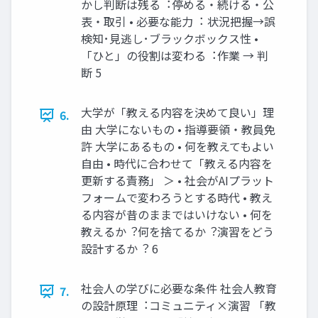
かし判断は残る︓停める・続ける・公
表・取引 • 必要な能⼒︓ 状況把握→誤
検知･⾒逃し･ブラックボックス性 •
「ひと」の役割は変わる︓作業 → 判
断 5
⼤学が「教える内容を決めて良い」理
6.
由 ⼤学にないもの • 指導要領・教員免
許 ⼤学にあるもの • 何を教えてもよい
⾃由 • 時代に合わせて「教える内容を
更新する責務」 ＞ • 社会がAIプラット
フォームで変わろうとする時代 • 教え
る内容が昔のままではいけない • 何を
教えるか︖何を捨てるか︖演習をどう
設計するか︖ 6
社会⼈の学びに必要な条件 社会⼈教育
7.
の設計原理︓コミュニティ×演習 「教