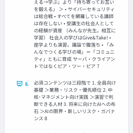
える→学ぶ」より「持ち寄ってお互い
を鍛える」 ＞ • サイバーセキュリティ
は総合戦 • すべてを網羅している講師
は存在しない • 受講⽣の社会⼈として
の経験が資産 （みんなが先⽣。相互に
学習） 社会⼈の学びはGive&Take! •
座学よりも演習。議論で腹落ち • 「み
んなでつくる学びの場」＝「コミュニ
ティ」ともに育成 サーバ・クライアン
トではなくピア・ツー・ピア 7
必須コンテンツは三段階で 1. 全員向け
8.
基礎 ＞業務・リスク・優先順位 2. 中
核･マネジメント向け実践 ＞演習で判
断できる⼈材 3. 将来に向けたAIへの布
⽯ ＞AIの限界・新しいリスク・ガバナ
ンス 8