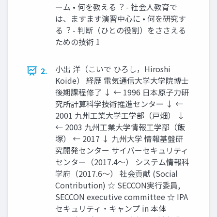
ーム • 何を教える︖ - 社会⼈教育で
は、ますます演習中⼼に • 何を研究す
る︖ - 判断（ひとの役割）をささえる
ための技術 1
⼩出 洋（こいで ひろし，Hiroshi
2.
Koide） 経歴 電気通信⼤学⼤学院博⼠
後期課程修了 ↓ ← 1996 ⽇本原⼦⼒研
究所計算科学技術推進センター ↓ ←
2001 九州⼯業⼤学⼯学部（⼾畑） ↓
← 2003 九州⼯業⼤学情報⼯学部（飯
塚） ← 2017 ↓ 九州⼤学 情報基盤研
究開発センター サイバーセキュリティ
センター（2017.4〜） システム情報科
学府（2017.6〜） 社会貢献 (Social
Contribution) ☆ SECCON実⾏委員,
SECCON executive committee ☆ IPA
セキュリティ・キャンプ in 本体