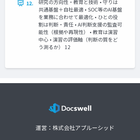
研究の⽅向性・教育と技術 • 守りは
12.
共通基盤＋⾃社最適 • SOC等のAI基盤
を業務に合わせて最適化 • ひとの役
割は判断・責任 • AI判断⽀援の監査可
能性（根拠や再現性） • 教育は演習
中⼼ • 演習の評価軸（判断の質をど
う測るか） 12
運営：株式会社アプルーシッド