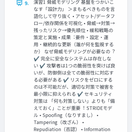
演習1 脅威モデリング 基盤をつかいこ
9.
なす「設計⼒」 ＞まもるべきものを⾔
語化して守り抜く • アセット/データフ
ロー/依存関係を可視化 • 脅威→対策→
残ったリスク→優先順位 • 緩和戦略の
策定と実施 • 成果︓要件・設定・運
⽤・継続的な更新（誰が何を監視する
か） なぜ脅威モデリングが必要なの︖
✔ 完全に安全なシステムは存在しな
い ✔ 攻撃者は1つの脆弱性を突けば良
いが、防御側は全ての脆弱性に対応す
る必要がある ✔ リスクをゼロにする
のは不可能だが、適切な対策で被害を
最⼩限に抑えられる ✔ セキュリティ
対策は 「何も対策しない」よりも「備
えておく」ことが重要︕ STRIDEモデ
ル • Spooﬁng（なりすまし） •
Tampering（改ざん） •
Repudiation（否認） • Information