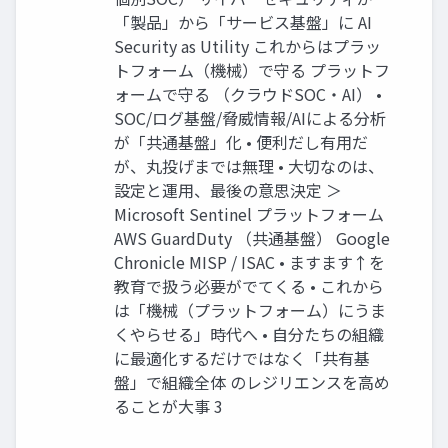
「製品」から「サービス基盤」に AI
Security as Utility これからはプラッ
トフォーム（機械）で守る プラットフ
ォームで守る （クラウドSOC・AI） •
SOC/ログ基盤/脅威情報/AIによる分析
が「共通基盤」化 • 便利だし有⽤だ
が、丸投げまでは無理 • ⼤切なのは、
設定と運⽤、最後の意思決定 ＞
Microsoft Sentinel プラットフォーム
AWS GuardDuty （共通基盤） Google
Chronicle MISP / ISAC • ますます↑を
教育で扱う必要がでてくる • これから
は「機械（プラットフォーム）にうま
くやらせる」時代へ • ⾃分たちの組織
に最適化するだけではなく「共有基
盤」で組織全体 のレジリエンスを⾼め
ることが⼤事 3