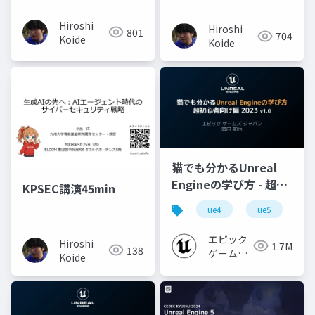
Hiroshi
Hiroshi
801
704
Koide
Koide
猫でも分かるUnreal
Engineの学び方 - 超初
KPSEC講演45min
心者向け編 - 2023 v1.0
ue4
ue5
u
エピック
Hiroshi
1.7M
138
ゲームズ
Koide
ジャパン