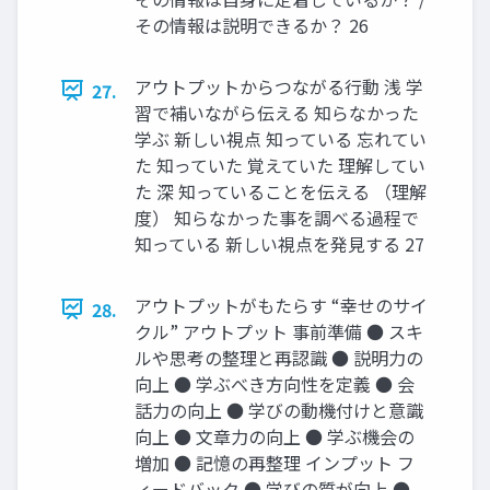
その情報は説明できるか？ 26
アウトプットからつながる行動 浅 学
27.
習で補いながら伝える 知らなかった
学ぶ 新しい視点 知っている 忘れてい
た 知っていた 覚えていた 理解してい
た 深 知っていることを伝える （理解
度） 知らなかった事を調べる過程で
知っている 新しい視点を発見する 27
アウトプットがもたらす “幸せのサイ
28.
クル” アウトプット 事前準備 ● スキ
ルや思考の整理と再認識 ● 説明力の
向上 ● 学ぶべき方向性を定義 ● 会
話力の向上 ● 学びの動機付けと意識
向上 ● 文章力の向上 ● 学ぶ機会の
増加 ● 記憶の再整理 インプット フ
ィードバック ● 学びの質が向上 ●