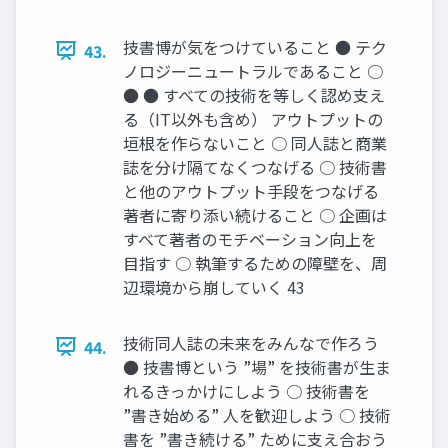
技書博が気をつけていること ● テク
43.
ノロジーニュートラルであること ○
● ● すべての技術を等しく認め支え
る（IT以外も含め） アウトプットの
垣根を作らないこと ○ 同人誌と商業
誌を分け隔てなくつなげる ○ 技術書
と他のアウトプット手段をつなげる
著者に寄り添い続けること ○ 企画は
すべて著者のモチベーション向上を
目指す ○ 執筆するための障壁を、周
辺環境から崩していく 43
技術同人誌の未来をみんなで作ろう
44.
● 技書博という ”場” を技術書が生ま
れるきっかけにしよう ○ 技術書を
”書き始める” 人を歓迎しよう ○ 技術
書を ”書き続ける” ために支え合おう