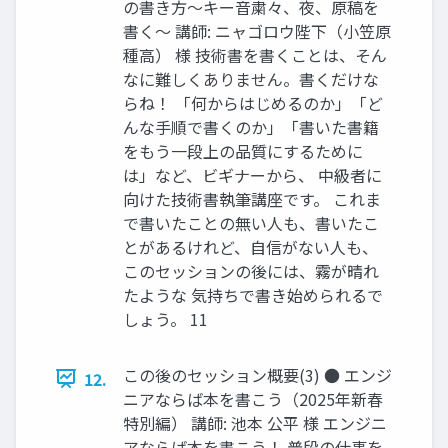
の書き方～キー音粛々、夜、原稿を
書く～ 講師: ニャゴロウ陛下（小笠原
種高） 様 技術書を書くことは、そん
なに難しくありません。書くだけな
らね！ 「何からはじめるのか」「ど
んな手順で書くのか」「書いた書籍
をもう一段上の品質にするために
は」など、ビギナーから、 中級者に
向けた技術書執筆講座です。 これま
で書いたことの無い人も、書いたこ
とがあるけれど、自信がない人も、
このセッションの後には、霧が晴れ
たような 気持ちで書き始められるで
しょう。 11
この後のセッション概要(3) ● エンジ
12.
ニアならば本を書こう（2025年新春
特別編） 講師: 池本 公平 様 エンジニ
アならば本を書こう！ 普段の仕事を