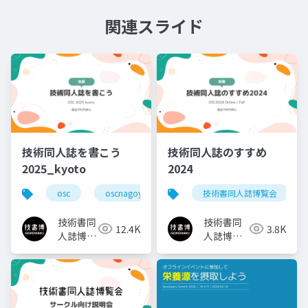
関連スライド
技術同人誌を書こう
技術同人誌のすすめ
2025_kyoto
2024
osc
oscnagoya
osc2025nagoya
技術書同人誌博覧会
技術書
技術書同
技術書同
12.4K
3.8K
人誌博覧
人誌博覧
会
会