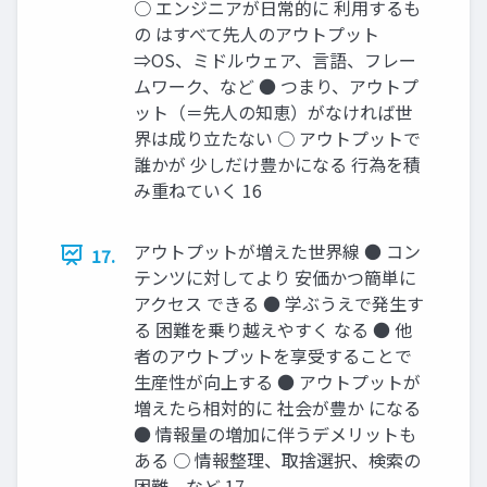
○ エンジニアが日常的に 利用するも
の はすべて先人のアウトプット
⇒OS、ミドルウェア、言語、フレー
ムワーク、など ● つまり、アウトプ
ット（＝先人の知恵）がなければ世
界は成り立たない ○ アウトプットで
誰かが 少しだけ豊かになる 行為を積
み重ねていく 16
アウトプットが増えた世界線 ● コン
17.
テンツに対してより 安価かつ簡単に
アクセス できる ● 学ぶうえで発生す
る 困難を乗り越えやすく なる ● 他
者のアウトプットを享受することで
生産性が向上する ● アウトプットが
増えたら相対的に 社会が豊か になる
● 情報量の増加に伴うデメリットも
ある ○ 情報整理、取捨選択、検索の
困難、など 17