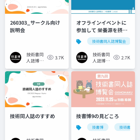
オフラインイベントに
260303_サークル向け
参加して 栄養源を摂取
説明会
しよう
技術書同人誌博覧会
技術書同
技術書同
2.7K
3.7K
人誌博覧
人誌博覧
会
会
技術同人誌のすすめ
技書博9の見どころ
技書博
技術書同人