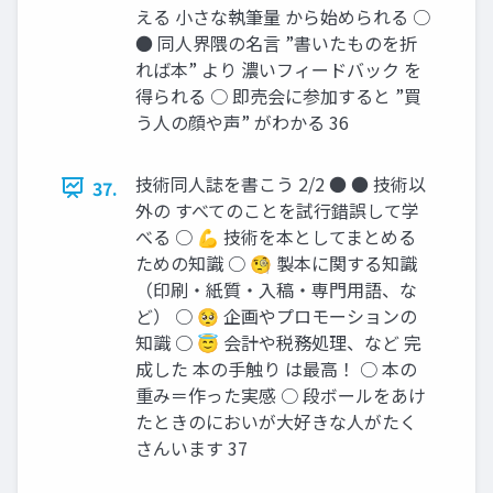
える 小さな執筆量 から始められる ○
● 同人界隈の名言 ”書いたものを折
れば本” より 濃いフィードバック を
得られる ○ 即売会に参加すると ”買
う人の顔や声” がわかる 36
技術同人誌を書こう 2/2 ● ● 技術以
37.
外の すべてのことを試行錯誤して学
べる ○ 💪 技術を本としてまとめる
ための知識 ○ 🧐 製本に関する知識
（印刷・紙質・入稿・専門用語、な
ど） ○ 🥺 企画やプロモーションの
知識 ○ 😇 会計や税務処理、など 完
成した 本の手触り は最高！ ○ 本の
重み＝作った実感 ○ 段ボールをあけ
たときのにおいが大好きな人がたく
さんいます 37