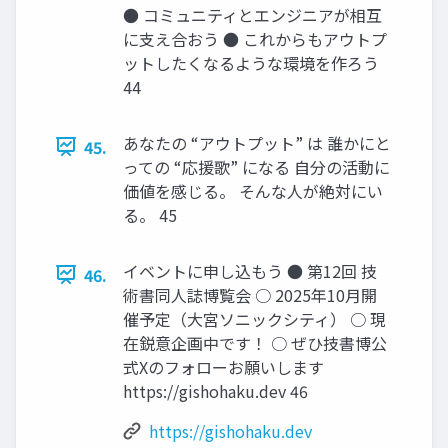
● コミュニティとエンジニアが相互
に支え合おう ● これからもアウトプ
ットしたくなるような環境を作ろう
44
あなたの “アウトプット” は 誰かにと
45.
っての “応援歌” になる 自分の活動に
価値を感じる。 そんな人が絶対にい
る。 45
イベントに申し込もう ● 第12回 技
46.
術書同人誌博覧会 ○ 2025年10月開
催予定（大宮ソニックシティ） ○ 現
在鋭意企画中です！ ○ ぜひ技書博公
式Xのフォローお願いします
https://gishohaku.dev 46
https://gishohaku.dev