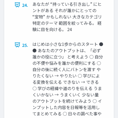
あなたが “持っている引き出し” にヒ
24.
ントがある それが誰かにとっての
“宝物” かもしれない 大きなカテゴリ
特定のテーマ 範囲を絞ってみる。 経
験に目を向ける。 24
はじめは小さな1歩からのスタート ●
25.
● あなたのアウトプットは、「必ず
誰かの役に立つ」 と考えよう ○ 自分
の不便や悩みを誰かの便利にする ○
自分の後に続く人にバトンを渡す や
りたくない → やりたい ○ 学びによ
る変換を伝える できない → できる
○ 学びの経緯や道のりを伝える うま
くいかない → うまくいく 少ない量
のアウトプットを続けてみよう ○ イ
ンプットした内容を日報等を活用し
てまとめてみる ○ 日々の調べた事や