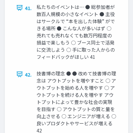
私たちのイベントは… ● 総参加者が
41.
数百人規模の小さなイベント ● 主役
はサークルで “本を出した体験” がで
きる場所 ● こんな人が多いはず ○
売れても売れなくても数万円程度の
損益で楽しもう ○ ブース同士で活発
に交流しよう ○ 手に取った人からの
フィードバックがほしい 41
技書博の理念 ● ● 改めて技書博の理
42.
念は アウトプットを増やすこと ○ ア
ウトプットを始める人を増やす ○ ア
ウトプットを続ける人を増やす アウ
トプットによって豊かな社会の実現
を目指す ○ アウトプットの質と量を
向上させる ○ エンジニアが増える ○
良いプロダクトやサービスが増える
42