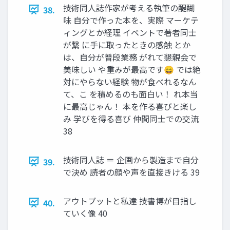
技術同人誌作家が考える執筆の醍醐
38.
味 自分で作った本を、実際 マーケテ
ィングとか経理 イベントで著者同士
が繋 に手に取ったときの感触 とか
は、自分が普段業務 がれて懇親会で
美味しい や重みが最高です😄 では絶
対にやらない経験 物が食べれるなん
て、こ を積めるのも面白い！ れ本当
に最高じゃん！ 本を作る喜びと楽し
み 学びを得る喜び 仲間同士での交流
38
技術同人誌 ＝ 企画から製造まで自分
39.
で決め 読者の顔や声を直接きける 39
アウトプットと私達 技書博が目指し
40.
ていく像 40