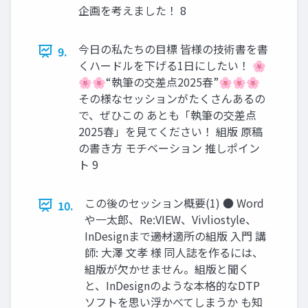
企画を考えました！ 8
今日の私たちの目標 皆様の技術書を書
9.
くハードルを下げる1日にしたい！ 🌸
🌸🌸“執筆の交差点2025春”🌸🌸🌸
その様なセッションがたくさんあるの
で、ぜひこの あとも「執筆の交差点
2025春」を見てください！ 組版 原稿
の書き方 モチベーション 推しポイン
ト 9
この後のセッション概要(1) ● Word
10.
や一太郎、Re:VIEW、Vivliostyle、
InDesignまで――適材適所の組版 入門 講
師: 大澤 文孝 様 同人誌を作るには、
組版が欠かせません。組版と聞く
と、InDesignのような本格的なDTP
ソフトを思い浮かべてしまうか も知