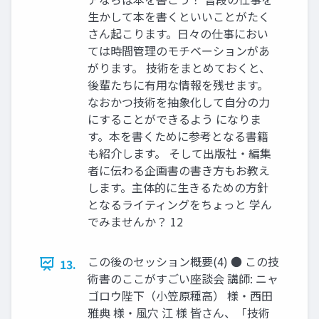
生かして本を書くといいことがたく
さん起こります。日々の仕事におい
ては時間管理のモチベーションがあ
がります。 技術をまとめておくと、
後輩たちに有用な情報を残せます。
なおかつ技術を抽象化して自分の力
にすることができるよう になりま
す。本を書くために参考となる書籍
も紹介します。 そして出版社・編集
者に伝わる企画書の書き方もお教え
します。主体的に生きるための方針
となるライティングをちょっと 学ん
でみませんか？ 12
この後のセッション概要(4) ● この技
13.
術書のここがすごい座談会 講師: ニャ
ゴロウ陛下（小笠原種高） 様・西田
雅典 様・風穴 江 様 皆さん、「技術