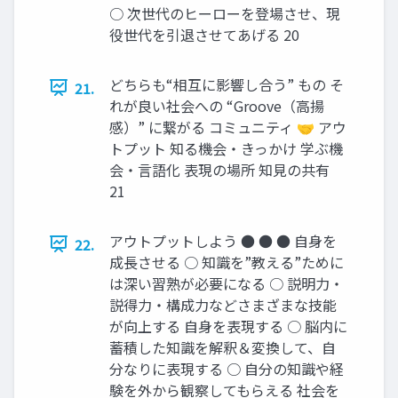
○ 次世代のヒーローを登場させ、現
役世代を引退させてあげる 20
どちらも“相互に影響し合う” もの そ
21.
れが良い社会への “Groove（高揚
感）” に繋がる コミュニティ 🤝 アウ
トプット 知る機会・きっかけ 学ぶ機
会・言語化 表現の場所 知見の共有
21
アウトプットしよう ● ● ● 自身を
22.
成長させる ○ 知識を”教える”ために
は深い習熟が必要になる ○ 説明力・
説得力・構成力などさまざまな技能
が向上する 自身を表現する ○ 脳内に
蓄積した知識を解釈＆変換して、自
分なりに表現する ○ 自分の知識や経
験を外から観察してもらえる 社会を