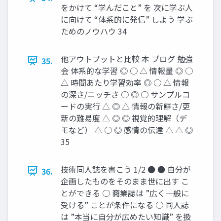
をかけて “学んだこと” を 次に学ぶ人
に向けて “体系的に発信” しよう 学ぶ
ためのノウハウ 34
他アウトプットと比較 本 ブログ 勉強
35.
会 体系的な学習 ◎ ○ △ 情報量 ◎ ○
△ 時間あたり学習効率 ◎ ○ △ 情報
の深さ/ニッチさ ○ ◎ ○ サンプルコ
ードの実行 △ ◎ △ 情報の新鮮さ/更
新の難易度 △ ◎ ◎ 視覚的理解（デ
モなど） △ ○ ◎ 感情の伝達 △ △ ◎
35
技術同人誌を書こう 1/2 ● ● 自分が
36.
企画したものをそのまま世に出す こ
とができる ○ 商業誌は ”広く一般に
受ける” ことが条件になる ○ 同人誌
は ”本当に自分が広めたい知識” を扱