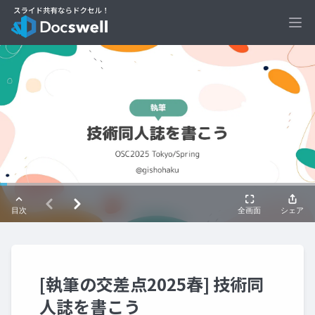
Ope
[執筆の交差点2025春] 技術同
人誌を書こう