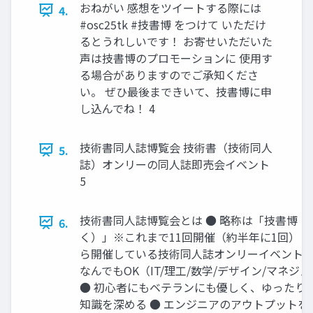
おねがい 感想をツイートする際には
4.
#osc25tk #技書博 をつけて いただけ
るとうれしいです！ お寄せいただいた
声は技書博のプロモーションに 使用す
る場合がありますのでご承知くださ
い。 ぜひ最後まできいて、技書博に申
し込んでね！ 4
技術書同人誌博覧会 技術書（技術同人
5.
誌）オンリーの同人誌即売会イベント
5
技術書同人誌博覧会とは ● 略称は「技書博（
6.
く）」※これまで11回開催（約半年に1回） ● 
ら開催している技術同人誌オンリーイベント ●
なんでもOK（IT/理工/数学/デザイン/マネジメント
● 初心者にもベテランにも優しく、ゆったり
知識を深める ● エンジニアのアウトプットを