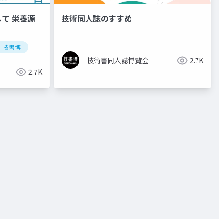
て 栄養源
技術同人誌のすすめ
技書博
技術書同人誌博覧会
2.7K
2.7K