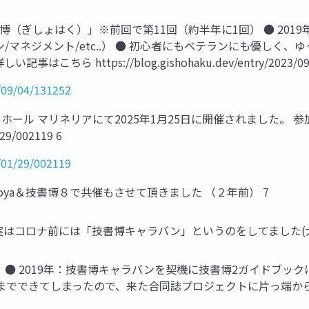
書博（ぎしょはく）」※前回で第11回（約半年に1回） ● 20
イン/マネジメント/etc..） ● 初心者にもベテランにも優しく
https://blog.gishohaku.dev/entry/2023/09/0
3/09/04/131252
ホール マリネリアにて2025年1月25日に開催されました。 参
/29/002119 6
5/01/29/002119
agoya＆技書博８で共催もさせて頂きました （２年前） 7
はコロナ前には「技書博キャラバン」というのをしてました(大
 2019年：技書博キャラバンを契機に技書博2ガイドブックに寄稿
までできてしまったので、来た合同誌プロジェクトに片っ端から 