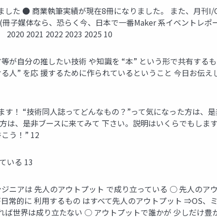
た ● 商業執筆実績が現在8冊になりました。 また、月刊I/O
冊子媒体なら、恐らく今、日本で一番Maker 系イベントレポー
021 2022 2023 2025 10
ア等が自分の推したい技術 や知識を “本” という形で共有する
き続ける人” を応 援するために作られているということ 今日お
す！ “技術同人誌ってどんなもの？”って気になった方は、是
”方は、是非ブースに来てみて 下さい。説明はいくらでもしま
う！” 12
いる 13
ジニアは 先人のアウトプット で成り立っている ○ 先人のア
日常的に 利用するもの はすべて先人のアウトプット ⇒OS、
ば世界は成り立たない ○ アウトプットで誰かが 少しだけ豊か