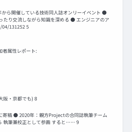
19年から開催している技術同人誌オンリーイベント ●
、ゆったり交流しながら知識を深める ● エンジニアのア
4/131252 5
加者属性レポート:
阪・京都でも) 8
 ● 2020年：親方Projectの合同誌執筆チーム
執筆兼校正として参画 すると…… 9