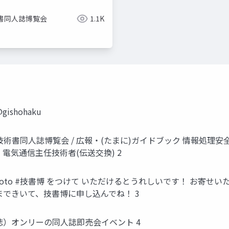
書同人誌博覧会
1.1K
ishohaku
flame 技術書同人誌博覧会 / 広報・(たまに)ガイドブック 情報処
電気通信主任技術者(伝送交換) 2
kyoto #技書博 をつけて いただけるとうれしいです！ お寄
まできいて、技書博に申し込んでね！ 3
誌）オンリーの同人誌即売会イベント 4