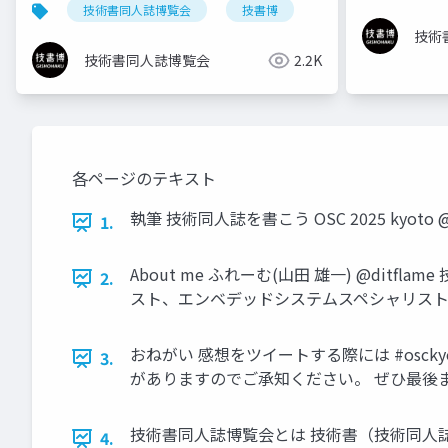
技術書同人誌博覧会
技書博
技術
技術書同人誌博覧会
2.2K
各ページのテキスト
執筆 技術同人誌を書こう OSC 2025 kyoto @g
1.
About me ふれーむ(山田 雄一) @dit
2.
スト、エンベデッドシステムスペシャリスト 
おねがい 感想をツイートする際には #osc
3.
がありますのでご承知ください。 ぜひ最後
技術書同人誌博覧会とは 技術書（技術同人
4.