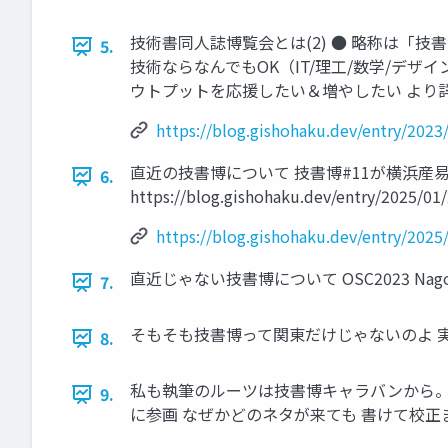
技術書同人誌博覧会とは(2) ● 略称は「技
5.
技術ならなんでもOK（IT/理工/数学/デザ
ウトプットを応援したい＆増やしたい より詳しい記事はこちら 
https://blog.gishohaku.dev/entry/202
直近の技書博について 技書博#11が横浜産易
6.
https://blog.gishohaku.dev/entry/2025/01
https://blog.gishohaku.dev/entry/202
直近じゃない技書博について OSC2023 N
7.
そもそも技書博って関東だけじゃないのよ 実
8.
私も執筆のルーツは技書博キャラバンから。 ●
9.
に参画 なぜかどのネタが来ても 書けて校正