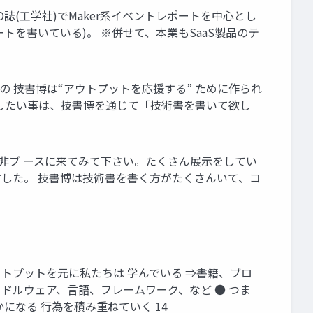
誌(工学社)でMaker系イベントレポートを中心とし
トを書いている)。 ※併せて、本業もSaaS製品のテ
もの 技書博は“アウトプットを応援する” ために作られ
伝えしたい事は、技書博を通じて「技術書を書いて欲し
非ブ ースに来てみて下さい。たくさん展示をしてい
すした。 技書博は技術書を書く方がたくさんいて、コ
ウトプットを元に私たちは 学んでいる ⇒書籍、ブロ
ミドルウェア、言語、フレームワーク、など ● つま
になる 行為を積み重ねていく 14