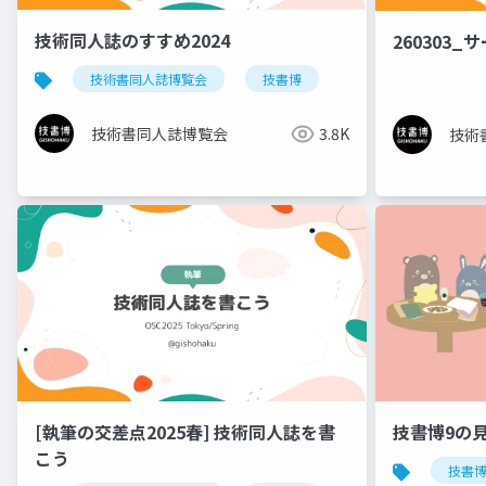
技術同人誌のすすめ2024
260303
技術書同人誌博覧会
技書博
技術書同人誌博覧会
3.8K
技術
[執筆の交差点2025春] 技術同人誌を書
技書博9の
こう
技書