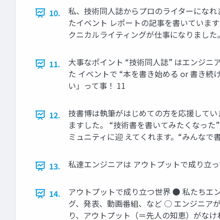
私、技術同人誌からプロのライターになれまし
10.
たイベント レポートの記事を書いています(
クニカルライティングが仕事になりました。 2020 2
大事なポイント “技術同人誌” はエンジニ
11.
た イベントで “本を書き始める or 書
い」って事！ 11
技書博は執筆がはじめての方を応援していま
12.
ますした。 “技術書を書いてみたくなった
ミュニティに迎 えてくれます。“みんなで書こ
私達エンジニアは アウトプットで成り立って
13.
アウトプットで成り立つ世界 ● 私たちエン
14.
グ、発表、動画番組、など ○ エンジニアが
り、アウトプット（＝先人の知恵）がなけれ