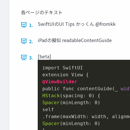
各ページのテキスト
SwiftUIのUI Tips かっくん @fromkk
1.
iPadの擬似 readableContentGuide
2.
[beta]
3.
import SwiftUI

@ViewBuilder
public func contentGuide(_ 
wid
HStack
(spacing: 
0
Spacer
(minLength: 
0
)

.frame
Spacer
(minLength: 
0
)
