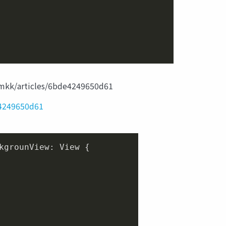
/articles/6bde4249650d61
e4249650d61
kgrounView: View {
