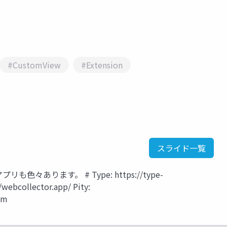
#CustomView
#Extension
スライド一覧
々あります。 # Type: https://type-
webcollector.app/ Pity:
om