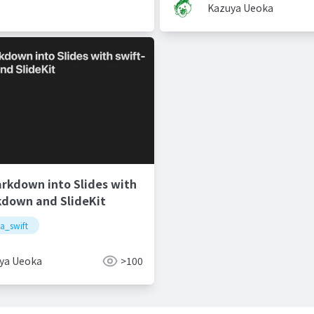
Kazuya Ueoka
rkdown into Slides with
kdown and SlideKit
a_swift
ya Ueoka
>100