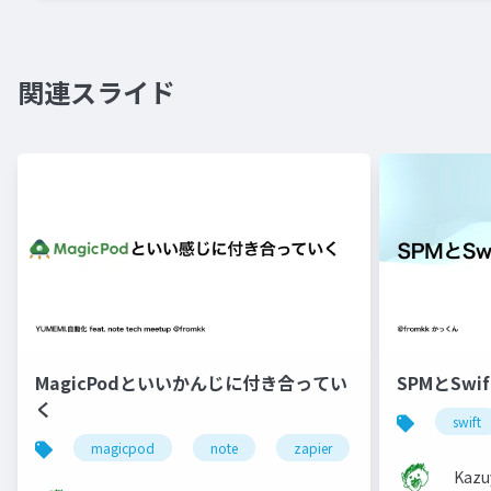
関連スライド
MagicPodといいかんじに付き合ってい
SPMとSwift
く
swift
magicpod
note
zapier
自動化
a
Kazu