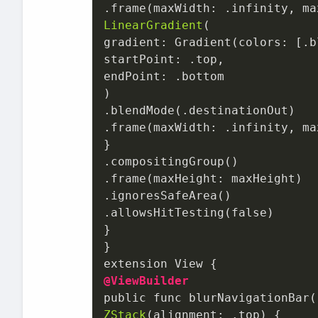
.frame
LinearGradient
(

gradient: Gradient(colors: [.b
startPoint: .top,

endPoint: .bottom

)

.blendMode(.destinationOut)

.frame(maxWidth: .infinity, ma
.compositingGroup
.frame
.ignoresSafeArea
.allowsHitTesting
(false)

}

}

@ViewBuilder
ZStack
(alignment: .top) {
