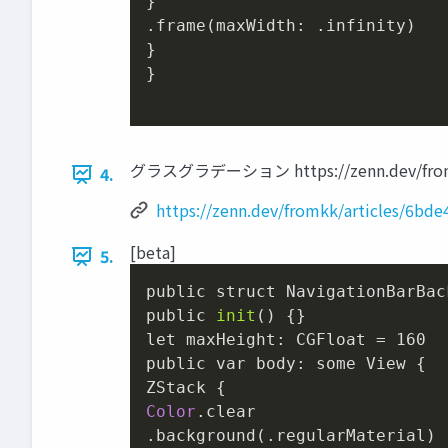
.frame
(maxWidth: .infinity)

}

}

グラスグラデーション https://zenn.dev/fromkk
4.
https://zenn.dev/fromkk/articles/6bd
[beta]
5.
public struct NavigationBarBac
public 
init
() {}

let maxHeight: CGFloat = 
160
public var body: some View {

Color
.clear
.background