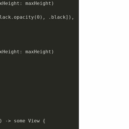
lack.opacity(
0
), 
.black
]),

xHeight: maxHeight)
