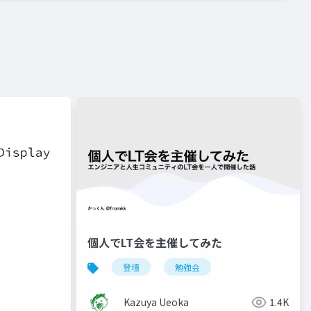
個人でLT会を主催してみた
登壇
勉強会
Kazuya Ueoka
1.4K