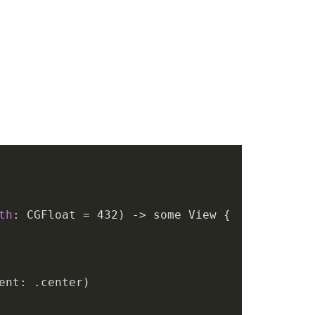
th
: CGFloat = 
432