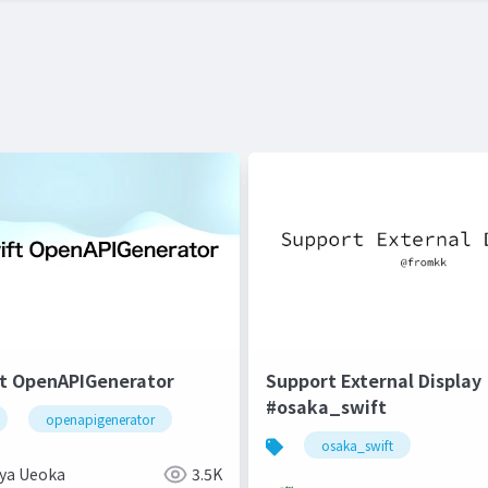
 OpenAPIGenerator
Support External Display
#osaka_swift
openapigenerator
utomation
osaka_swift
ya Ueoka
3.5K