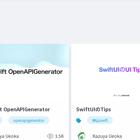
 OpenAPIGenerator
SwiftUIのTips
openapigenerator
神山swift
utomation
ya Ueoka
3.5K
Kazuya Ueoka