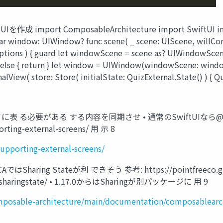
ort ComposableArchitecture import SwiftUI import U
r window: UIWindow? func scene( _ scene: UIScene, willCon
ons ) { guard let windowScene = scene as? UIWindowScene e
 else { return } let window = UIWindow(windowScene: win
View( store: Store( initialState: QuizExternal.State() ) { Q
 る必要がある する内容を同期させ • 通常のSwiftUIなら@Envi
orting-external-screens/ 用 示 8
supporting-external-screens/
 Stateが利 できそう 参考: https://pointfreeco.github.i
e/ sharingstate/ • 1.17.0からはSharingが別パッケージに 用 9
composable-architecture/main/documentation/composablearch