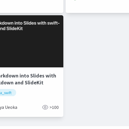
rkdown into Slides with
kdown and SlideKit
a_swift
ya Ueoka
>100