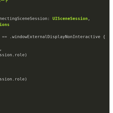
サポート
nectingSceneSession
: 
UISceneSession
ions
 
==
,

ssion.role)

ssion.role)
