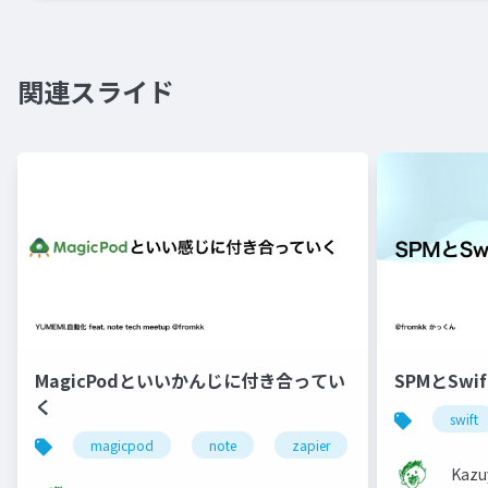
関連スライド
MagicPodといいかんじに付き合ってい
SPMとSwift
く
swift
magicpod
note
zapier
自動化
a
Kazu