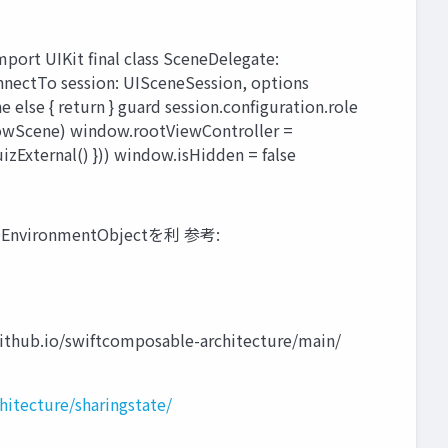
IKit final class SceneDelegate:
nectTo session: UISceneSession, options
lse { return } guard session.configuration.role
dowScene) window.rootViewController =
uizExternal() })) window.isHidden = false
ronmentObjectを利 参考:
o/swiftcomposable-architecture/main/
itecture/sharingstate/