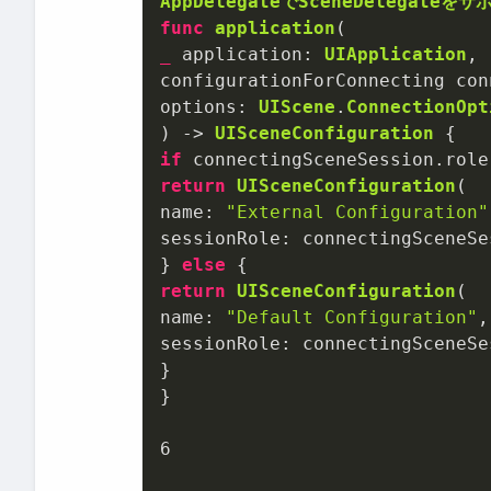
AppDelegateでSceneDelegateを
func
application
_
application
: 
UIApplication
configurationForConnecting
con
options
: 
UIScene
.
ConnectionOpt
) -> 
UISceneConfiguration
if
 connectingSceneSession.role
return
UISceneConfiguration
(

name: 
"External Configuration"
sessionRole: connectingSceneSe
} 
else
return
UISceneConfiguration
(

name: 
"Default Configuration"
,

sessionRole: connectingSceneSe
}

}

6