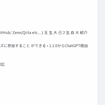
ub/ Zenn/Qiita etc…) 玉 生 大 己 2 生 自 大 紹介
参加すること ができる • 1.1.0からChatGPT経由
 対応