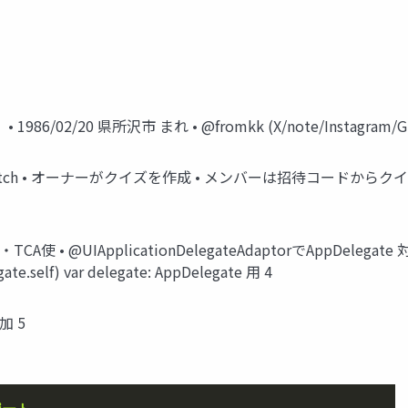
02/20 県所沢市 まれ • @fromkk (X/note/Instagram/GitH
tch • オーナーがクイズを作成 • メンバーは招待コードからクイズに
使 • @UIApplicationDelegateAdaptorでAppDelegate
te.self) var delegate: AppDelegate 用 4
追加 5