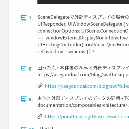
SceneDelegateで外部ディスプレイの場合のUIを作成 imp
7.
UIResponder, UIWindowSceneDelegate { va
connectionOptions: UIScene.ConnectionOpti
== .windowExternalDisplayNonInteractive
UIHostingController( rootView: QuizExternal
self.window = window } } 7
困った点 • 本体側のViewと外部ディスプレイに表
8.
https://useyourloaf.com/blog/swiftuisupp
https://useyourloaf.com/blog/swiftui-
本体と外部ディスプレイのデータの同期 • TCAではSharing
9.
documentation/composablearchitectur
https://pointfreeco.github.io/swift-
[beta]