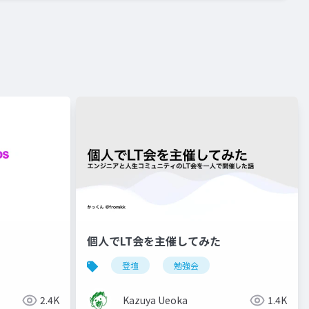
個人でLT会を主催してみた
登壇
勉強会
2.4K
Kazuya Ueoka
1.4K