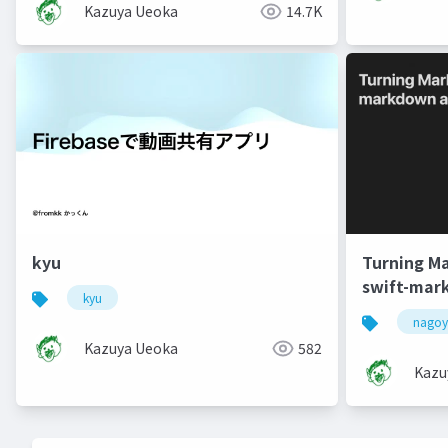
Kazuya Ueoka
14.7K
kyu
Turning Ma
swift-mar
kyu
nagoy
Kazuya Ueoka
582
Kazu