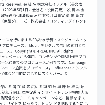
ts Reserved. 会 社 名 株式会社イリアル（英文表
26日（2023年5月1日に会社名・役員変更） 設 資 本 金
取締役 役 瀧澤和幸 河村康宏 江口貴宣 従 業 員 数
ナル（東証グロース） 株式会社フロンティアダイレクト
スを行います WEB/App 予算・スケジュール・ク
ロデュース。 Movie デジタル広告用の素材とな
ht © eREAL INC. All Rights
わるキャンペーンから運用、コンテンツ企画&制作をプロ
一気通貫でのプロデュースが可能です。 Campaign
施策をプロデュース。 Influencer インフル
買促進など目的に応じて幅広くカバー。 3
潜 在 顧 客 広める 認 知 層 興 味 層 検 討 層
解促進 好意度向上 認知度向上 理解促進 インサイト トレンド把握 ①深
広告配信やクチ コミキャンペー ンなど、情報を 多く
のインサイトを 探ったり、トレン ドを把握するたに 活