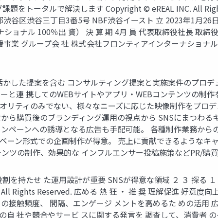
ルで解決します Copyright © eREAL INC. All Righ
02 東京都渋谷区渋谷三丁目3番5号 NBF渋谷イースト 立 2023年1月
ョナル 100％出 資） 決 算 期 4月 員 代表取締役社長 取締役 
グ支援事業 グループ会 社 株式会社フロンティアインターナショ
かした提案を含む コンサルティング提案と実施案件のプロデュー
と連 携してのWEBサイトやアプリ・WEBコンテンツの制作をプ
ィのみでない、様々なニーズに応じた映像制作をプロデュース。 Copyrig
ー増加施策から購買後のブランディング運用の視点から SNSにまつ
ツやキャンペーンへの誘導となる広告も手配可能。 各種制作業務からの
ン形式での企画制作が得意。 売上に貢献できるようなキャンペーン
ンツの制作、効果的な インフルエンサー投稿施策などPR/購
たせ た運用設計が重要 SNSが得意な領域 ２ ３ 探る １ 深める 
L INC. All Rights Reserved. 広める 熱 狂 ・ 推 奨 理
との接触頻度、 間隔、エンゲージ メントを高めるた めの活用 
上の自 社や競合やサービ スに関する発言を 調査して、消費者 