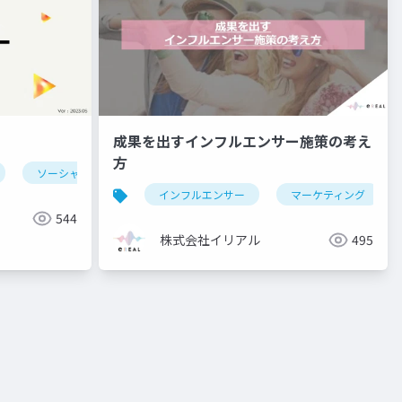
成果を出すインフルエンサー施策の考え
方
ソーシャルマーケティング 企業
snsマーケティング 企業
ン
デジタルプロモーション
インフルエンサー
omo
line オフライン
マーケティング
544
株式会社イリアル
495