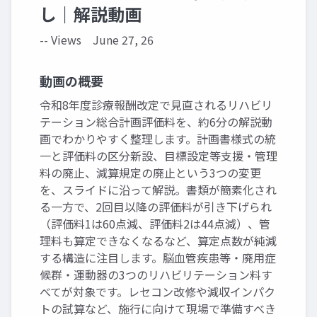
し｜解説動画
-- Views
June 27, 26
動画の概要
令和8年度診療報酬改定で見直されるリハビリ
テーション総合計画評価料を、約6分の解説動
画でわかりやすく整理します。計画書様式の統
一と評価料の区分新設、目標設定等支援・管理
料の廃止、減算規定の廃止という3つの変更
を、スライドに沿って解説。書類が簡素化され
る一方で、2回目以降の評価料が引き下げられ
（評価料1は60点減、評価料2は44点減）、管
理料も算定できなくなるなど、算定点数が純減
する構造に注目します。脳血管疾患等・廃用症
候群・運動器の3つのリハビリテーション料す
べてが対象です。レセコン改修や減収インパク
トの試算など、施行に向けて現場で準備すべき