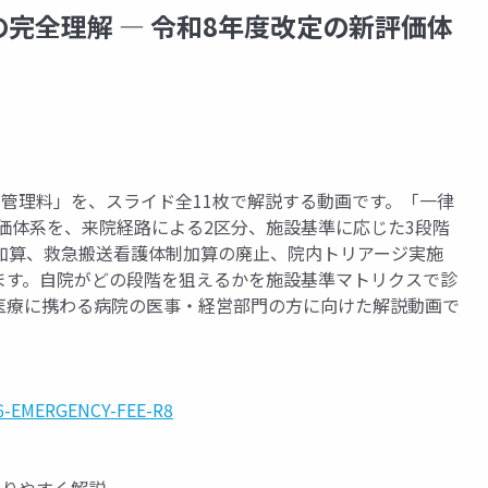
完全理解 ― 令和8年度改定の新評価体
管理料」を、スライド全11枚で解説する動画です。「一律
評価体系を、来院経路による2区分、施設基準に応じた3段階
加算、救急搬送看護体制加算の廃止、院内トリアージ実施
ます。自院がどの段階を狙えるかを施設基準マトリクスで診
医療に携わる病院の医事・経営部門の方に向けた解説動画で
M6-EMERGENCY-FEE-R8