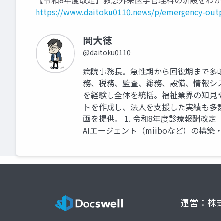
【令和8年度改定】救急外来医学管理料の新設をわ
https://www.daitoku0110.news/p/emergency-out
岡大徳
@daitoku0110
病院事務長。急性期から回復期まで多
務、税務、監査、総務、設備、情報シ
を経験し全体を統括。福祉業界の知見
トを作成し、法人を支援した実績も多
画を提供。 1. 令和8年度診療報酬改
AIエージェント（miiboなど）の構築
運営：株