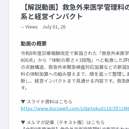
【解説動画】救急外来医学管理料の
系と経営インパクト
-- Views
July 01, 26
動画の概要
令和8年度診療報酬改定で新設された「救急外来医学
600点」から「体制の厚さ×3段階」へと転換した
の点数構造、救急外来緊急検査対応加算などの新設
料の体制加算への組み替えまで、順を追って整理し
断し、経営インパクトまで見通せる内容です。救急
す。
▼ スライド資料はこちら
https://www.docswell.com/s/daitoku0110/ZE11
▼ メルマガ記事（テキスト版）はこちら