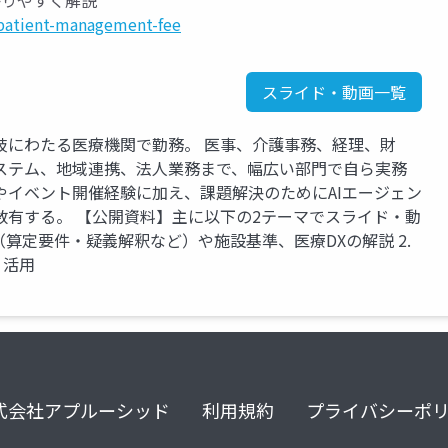
かりやすく解説
patient-management-fee
スライド・動画一覧
岐にわたる医療機関で勤務。 医事、介護事務、経理、財
ステム、地域連携、法人業務まで、幅広い部門で自ら実務
やイベント開催経験に加え、課題解決のためにAIエージェン
数有する。 【公開資料】主に以下の2テーマでスライド・動
定（算定要件・疑義解釈など）や施設基準、医療DXの解説 2.
・活用
式会社アプルーシッド
利用規約
プライバシーポ