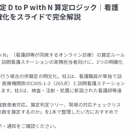
 to P with N 算定ロジック｜看護
確化をスライドで完全解説
with N」（看護師等が同席するオンライン診療）の算定ルール
・訪問看護ステーションの実務担当者向けに、3つの明確化
を行う場合の併算定の明文化。柱2は、看護職員が単独で訪
療機関側のC005-1-3（265点）と訪問看護ステーション
説します。柱3は、検査・注射・処置に新設された看護師等遠
複数患者対応、算定判定ツリー、現場の対応チェックリス
点数を算定するのか」を1本で整理したい方におすすめで
示・通知をご確認ください。