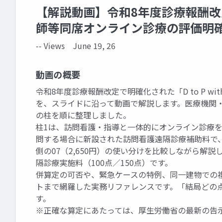
【解説動画】令和8年度診療報酬改定 D
師等同席オンライン診療の評価明
-- Views
June 19, 26
動画の概要
令和8年度診療報酬改定で明確化された「D to P 
を、スライドに沿って動画で解説します。医療機関
の柱を順に整理しました。
柱1は、訪問看護・指導と一体的にオンライン診療
問する場合に新設された訪問看護遠隔診療補助料で、医
側の07（2,650円）の使い分けを比較しながら解
隔診療実施料（100点／150点）です。
併算定の可否や、緊急ケースの特例、同一建物での
トまで網羅した実務リファレンスです。「結局どの
す。
※正確な算定にあたっては、厚生労働省の最新の告