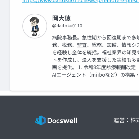
https://www.daitoku0110.news/p/remote-e-prescr
岡大徳
@daitoku0110
病院事務長。急性期から回復期まで多
務、税務、監査、総務、設備、情報シ
を経験し全体を統括。福祉業界の知見
トを作成し、法人を支援した実績も多
画を提供。 1. 令和8年度診療報酬改
AIエージェント（miiboなど）の構築
運営：株