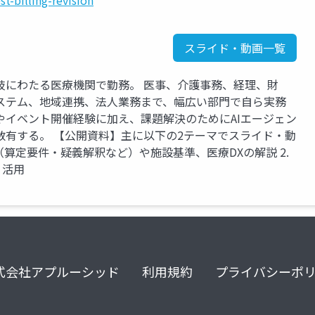
-billing-revision
スライド・動画一覧
岐にわたる医療機関で勤務。 医事、介護事務、経理、財
ステム、地域連携、法人業務まで、幅広い部門で自ら実務
やイベント開催経験に加え、課題解決のためにAIエージェン
数有する。 【公開資料】主に以下の2テーマでスライド・動
定（算定要件・疑義解釈など）や施設基準、医療DXの解説 2.
・活用
式会社アプルーシッド
利用規約
プライバシーポ