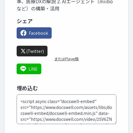
準、医療DXの解説 2. AIエージェント（miibo
など）の構築・活用
シェア
Facebook
(Twitter)
またはPlayer版
LINE
埋め込む