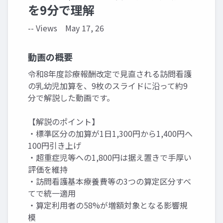
を9分で理解
-- Views
May 17, 26
動画の概要
令和8年度診療報酬改定で見直される訪問看護
の乳幼児加算を、9枚のスライドに沿って約9
分で解説した動画です。
【解説のポイント】
・標準区分の加算が1日1,300円から1,400円へ
100円引き上げ
・超重症児等への1,800円は据え置きで手厚い
評価を維持
・訪問看護基本療養費等の3つの算定区分すべ
てで統一適用
・算定利用者の58%が増額対象となる影響規
模