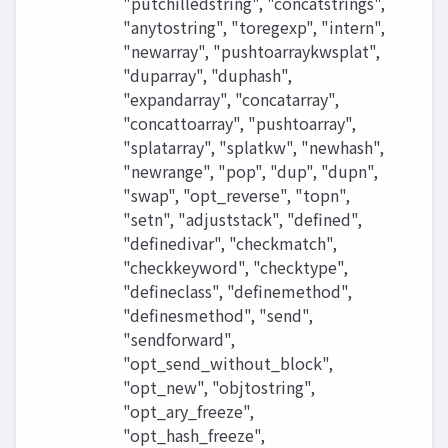
"putchilledstring", "concatstrings",
"anytostring", "toregexp", "intern",
"newarray", "pushtoarraykwsplat",
"duparray", "duphash",
"expandarray", "concatarray",
"concattoarray", "pushtoarray",
"splatarray", "splatkw", "newhash",
"newrange", "pop", "dup", "dupn",
"swap", "opt_reverse", "topn",
"setn", "adjuststack", "defined",
"definedivar", "checkmatch",
"checkkeyword", "checktype",
"defineclass", "definemethod",
"definesmethod", "send",
"sendforward",
"opt_send_without_block",
"opt_new", "objtostring",
"opt_ary_freeze",
"opt_hash_freeze",