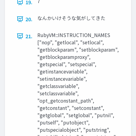
7
19.
なんかいけそうな気がしてきた
20.
RubyVM::INSTRUCTION_NAMES
21.
["nop", "getlocal", "setlocal",
"getblockparam", "setblockparam",
"getblockparamproxy",
"getspecial", "setspecial",
"getinstancevariable",
"setinstancevariable",
"getclassvariable",
"setclassvariable",
"opt_getconstant_path",
"getconstant", "setconstant",
"getglobal", "setglobal", "putnil",
"putself", "putobject",
"putspecialobject", "putstring",