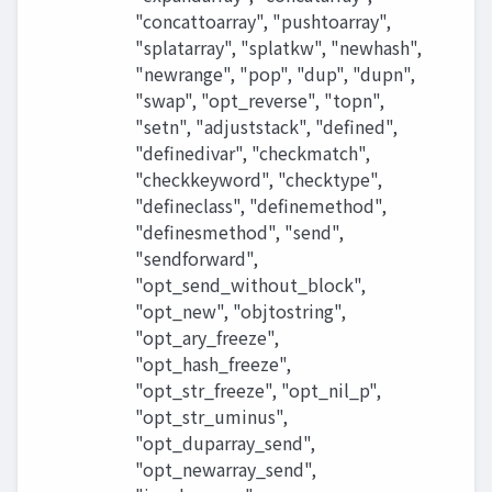
"concattoarray", "pushtoarray",
"splatarray", "splatkw", "newhash",
"newrange", "pop", "dup", "dupn",
"swap", "opt_reverse", "topn",
"setn", "adjuststack", "defined",
"definedivar", "checkmatch",
"checkkeyword", "checktype",
"defineclass", "definemethod",
"definesmethod", "send",
"sendforward",
"opt_send_without_block",
"opt_new", "objtostring",
"opt_ary_freeze",
"opt_hash_freeze",
"opt_str_freeze", "opt_nil_p",
"opt_str_uminus",
"opt_duparray_send",
"opt_newarray_send",