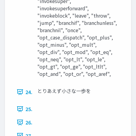
"invokesuper",
"invokesuperforward",
"invokeblock", "leave", "throw",
"jump", "branchif", "branchunless",
"branchnil", "once",
"opt_case_dispatch", "opt_plus",
"opt_minus", "opt_mult",
"opt_div", "opt_mod", "opt_eq",
"opt_neq", "opt_lt", "opt_le",
"opt_gt", "opt_ge", "opt_ltlt",
"opt_and", "opt_or", "opt_aref",
とりあえず小さな一歩を
24.
25.
26.
27.