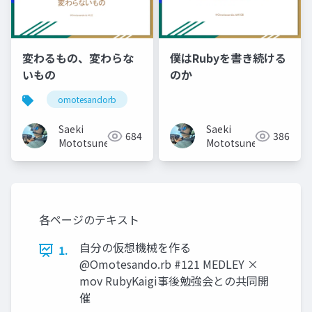
変わるもの、変わらな
僕はRubyを書き続ける
いもの
のか
omotesandorb
Saeki
Saeki
684
386
Mototsune
Mototsune
各ページのテキスト
自分の仮想機械を作る
1.
@Omotesando.rb #121 MEDLEY ×
mov RubyKaigi事後勉強会との共同開
催