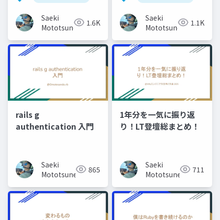
Saeki
Saeki
1.6K
1.1K
Mototsune
Mototsune
rails g
1年分を一気に振り返
authentication 入門
り！LT登壇総まとめ！
Saeki
Saeki
865
711
Mototsune
Mototsune