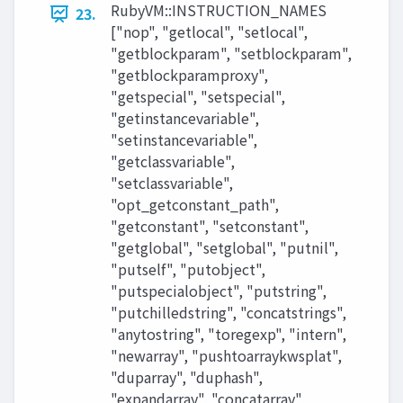
RubyVM::INSTRUCTION_NAMES
23.
["nop", "getlocal", "setlocal",
"getblockparam", "setblockparam",
"getblockparamproxy",
"getspecial", "setspecial",
"getinstancevariable",
"setinstancevariable",
"getclassvariable",
"setclassvariable",
"opt_getconstant_path",
"getconstant", "setconstant",
"getglobal", "setglobal", "putnil",
"putself", "putobject",
"putspecialobject", "putstring",
"putchilledstring", "concatstrings",
"anytostring", "toregexp", "intern",
"newarray", "pushtoarraykwsplat",
"duparray", "duphash",
"expandarray", "concatarray",