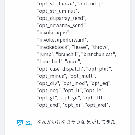
"opt_str_freeze", "opt_nil_p",
"opt_str_uminus",
"opt_duparray_send",
"opt_newarray_send",
"invokesuper",
"invokesuperforward",
"invokeblock", "leave", "throw",
"jump", "branchif", "branchunless",
"branchnil", "once",
"opt_case_dispatch", "opt_plus",
"opt_minus", "opt_mult",
"opt_div", "opt_mod", "opt_eq",
"opt_neq", "opt_lt", "opt_le",
"opt_gt", "opt_ge", "opt_ltlt",
"opt_and", "opt_or", "opt_aref",
なんかいけなさそうな 気がしてきた
22.