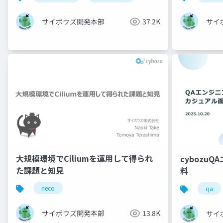
サイボウズ開発本部
37.2K
サイ
大規模環境でCiliumを運用して得られ
cybozu
た課題と知見
料
neco
qa
サイボウズ開発本部
13.8K
サイ