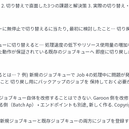
2. 切り替えで直面した3つの課題と解決策 3. 実際の切り替え・
停止で切り替えるに当たり, 最初に検討したこと… 切り戻しへの対応 
ューに切り替えると… 処理速度の低下やリソース使用量の増加
した動作が保証されている既存のジョブキューへ 即座に切り戻
は…？ 例) 新規のジョブキューで Job 4の処理中に問題が発
 切り戻し用にバックアップのジョブを 保持しておく必要がある Copy
ジョブキュー自体を改修することはできない. Garoon 側を改
tch Ap） • エンドポイントも別途, 新しく作る. Copyright 
規ジョブキューと既存ジョブキューの両方にジョブを登録する ここを改修