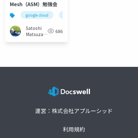
Mesh（ASM）勉強会
google cloud
anthos service mesh
istio
k
Satoshi
686
Matsuzawa
(Matt)
運営：株式会社アプルーシッド
利用規約