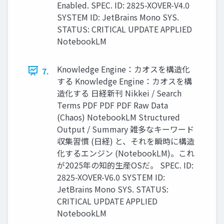
Enabled. SPEC. ID: 2825-XOVER-V4.0
SYSTEM ID: JetBrains Mono SYS.
STATUS: CRITICAL UPDATE APPLIED
NotebookLM
Knowledge Engine：カオスを構造化
7.
する Knowledge Engine：カオスを構
造化する 日経新刊 Nikkei / Search
Terms PDF PDF PDF Raw Data
(Chaos) NotebookLM Structured
Output / Summary 雑多なキーワード
収集習慣 (日経) と、それを瞬時に構造
化するエンジン (NotebookLM)。これ
が2025年の知的生産OSだ。 SPEC. ID:
2825-XOVER-V6.0 SYSTEM ID:
JetBrains Mono SYS. STATUS:
CRITICAL UPDATE APPLIED
NotebookLM