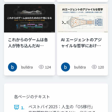
リングする
これからのゲームは各
AI エージェントのアジ
人が持ち込んだAI
ャイルな哲学における
Tuber同士のてぇてぇ
4W1H の不確実性コー
やエピソードトークの
ンの削減と Why 付きコ
切り抜き動画を生成す
マンドパターンによる
bulldra
124
bulldra
120
るためのロケ地となる
振る舞い制御の検討
各ページのテキスト
ベストバイ2025：人生の「OS移行」
1.