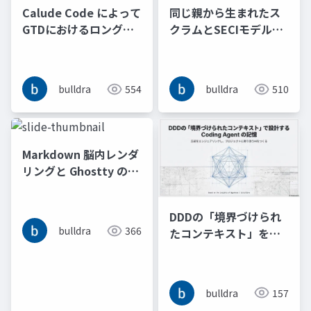
Calude Code によって
同じ親から生まれたス
GTDにおけるロング
クラムとSECIモデルは
TODOリストはストレ
AIエージェントによる
スフリーなチューリン
暗黙知のリバースドキ
グマシンの意味的再現
ュメンテーションで再
bulldra
554
bulldra
510
となった
合流する
Markdown 脳内レンダ
リングと Ghostty の一
汁一菜またはCLI神話的
暴力と抽象性を許容す
DDDの「境界づけられ
る預言書の時代
bulldra
366
たコンテキスト」をヒ
ントにプロジェクトに
寄り添う Coding
Agent の記憶と忘却を
bulldra
157
コンテキストンジニア