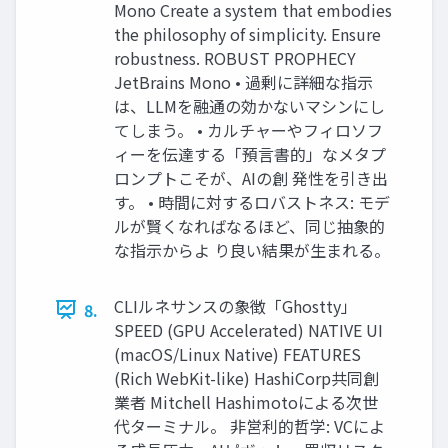
Mono Create a system that embodies
the philosophy of simplicity. Ensure
robustness. ROBUST PROPHECY
JetBrains Mono • 過剰に詳細な指示
は、LLMを融通の効かないマシンにし
てしまう。 • カルチャーやフィロソフ
ィーを伝達する「預言書的」なメタプ
ロンプトこそが、AIの創 発性を引き出
す。 • 時間に対するロバストネス: モデ
ルが賢くなればなるほど、同じ抽象的
な指示からよ り良い結果が生まれる。
CLIルネサンスの象徴「Ghostty」
8.
SPEED (GPU Accelerated) NATIVE UI
(macOS/Linux Native) FEATURES
(Rich WebKit-like) HashiCorp共同創
業者 Mitchell Hashimotoによる次世
代ターミナル。 非営利的哲学: VCによ