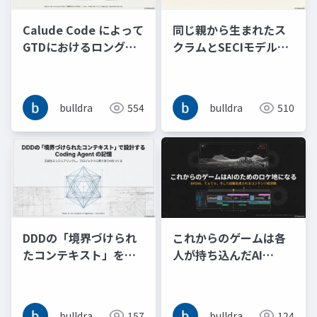
Calude Code によって
同じ親から生まれたス
GTDにおけるロング
クラムとSECIモデルは
TODOリストはストレ
AIエージェントによる
スフリーなチューリン
暗黙知のリバースドキ
グマシンの意味的再現
ュメンテーションで再
bulldra
554
bulldra
510
となった
合流する
DDDの「境界づけられ
これからのゲームは各
たコンテキスト」をヒ
人が持ち込んだAI
ントにプロジェクトに
Tuber同士のてぇてぇ
寄り添う Coding
やエピソードトークの
Agent の記憶と忘却を
切り抜き動画を生成す
bulldra
157
bulldra
124