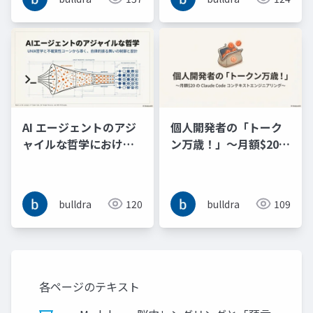
コンテキストンジニア
るためのロケ地となる
リングする
AI エージェントのアジ
個人開発者の「トーク
ャイルな哲学における
ン万歳！」～月額$20
4W1H の不確実性コー
の Claude Code コン
ンの削減と Why 付きコ
テキストエンジニアリ
マンドパターンによる
ング～
bulldra
120
bulldra
109
振る舞い制御の検討
各ページのテキスト