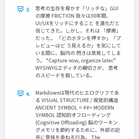
思考の生存を脅かす「リッチな」GUI
3.
の摩擦 FRICTION 我々は30年間、
UI/UXをリッチにすること を進化だと
信じてきた。しかし、それは 「摩擦」
だった。 「どのボタンを押すか」「プ
レビューはど う見えるか」を気にして
いる間に、脳内の 閃きは蒸発してしま
う。 “Capture now, organize later.”
WYSIWYGエディタの親切さが、 思考
のスピードを殺している。
Markdownは現代のヒエログリフであ
4.
る VISUAL STRUCTURE / 視覚的構造
ANCIENT SYMBOL = ##> MODERN
SYMBOL 認知的オフローディング
(Cognitive Offloading) 脳のワーキン
グメモリを節約するために、外部の記
号に意味を委ねる行為。 The