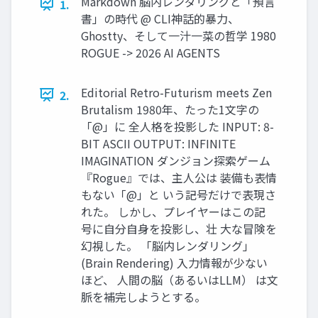
Markdown 脳内レンダリングと「預言
1.
書」の時代 @ CLI神話的暴力、
Ghostty、そして一汁一菜の哲学 1980
ROGUE -> 2026 AI AGENTS
Editorial Retro-Futurism meets Zen
2.
Brutalism 1980年、たった1文字の
「@」に 全人格を投影した INPUT: 8-
BIT ASCII OUTPUT: INFINITE
IMAGINATION ダンジョン探索ゲーム
『Rogue』では、主人公は 装備も表情
もない「@」と いう記号だけで表現さ
れた。 しかし、プレイヤーはこの記
号に自分自身を投影し、壮 大な冒険を
幻視した。 「脳内レンダリング」
(Brain Rendering) 入力情報が少ない
ほど、 人間の脳（あるいはLLM） は文
脈を補完しようとする。