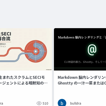
生まれたスクラムとSECIモ
Markdown 脳内レンダリ
エージェントによる暗黙知のリ
Ghostty の一汁一菜または
ュメンテーションで再合流す
力と抽象性を許容する預言
ra
510
bulldra