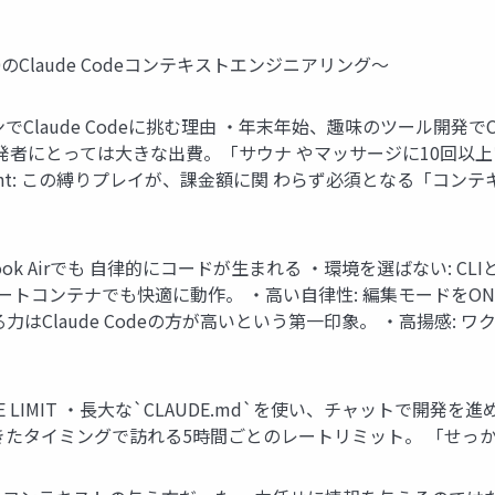
Claude Codeコンテキストエンジニアリング～
でClaude Codeに挑む理由 ・年末年始、趣味のツール開発でCl
人開発者にとっては大きな出費。「サウナ やマッサージに10回以
nsight: この縛りプレイが、課金額に関 わらず必須となる「
k Airでも 自律的にコードが生まれる ・環境を選ばない: CLIとW
いMacやリモートコンテナでも快適に動作。 ・高い自律性: 編集モー
Claude Codeの方が高いという第一印象。 ・高揚感: ワク
 LIMIT ・長大な`CLAUDE.md`を使い、チャットで開発
きたタイミングで訪れる5時間ごとのレートリミット。 「せっ