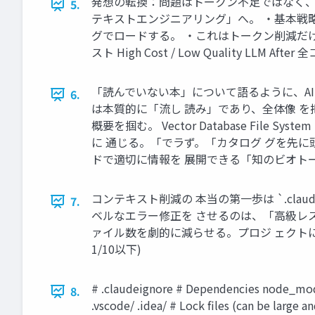
発想の転換：問題はトークン不足ではなく、
5.
テキストエンジニアリング」へ。 ・基本戦略は「
グでロードする。 ・これはトークン削減だけ
スト High Cost / Low Quality LLM After 
「読んでいない本」について語るように、AI
6.
は本質的に「流し 読み」であり、全体像 を
概要を掴む。 Vector Database File System
に 通じる。「でラず。「カタログ グを先に頭
ドで適切に情報を 展開できる「知のビオト
コンテキスト削減の 本当の第一歩は `.clau
7.
ベルなエラー修正を させるのは、「高級レストラン
ァイル数を劇的に減らせる。プロジ ェクトによっては1
1/10以下)
# .claudeignore # Dependencies node_module
8.
.vscode/ .idea/ # Lock files (can be large 