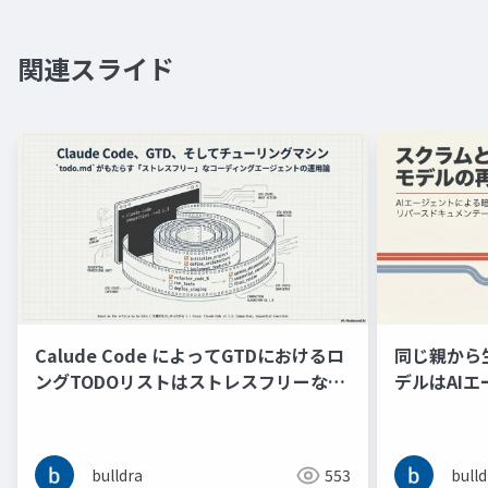
関連スライド
Calude Code によってGTDにおけるロ
同じ親から
ングTODOリストはストレスフリーなチ
デルはAI
ューリングマシンの意味的再現となった
バースドキ
る
bulldra
553
bulld