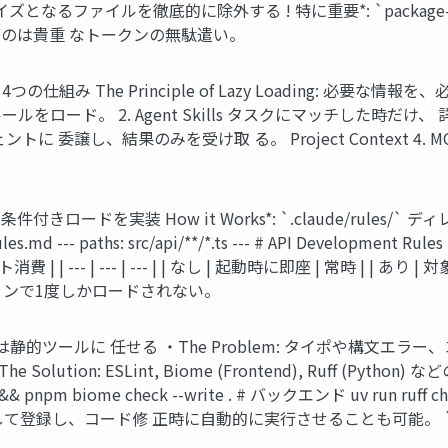
てノイズとなるファイルを徹底的に除外する ! 特に重要*: `package-loc
るのは貴重 なトークンの無駄遣い。
The Principle of Lazy Loading: 必要な情報を、必
をロード。 2. Agent Skills タスクにマッチした時だけ、 詳
譲し、結果のみを受け取 る。 Project Context 4. MCP
ーで条件付きロードを実装 How it Works*: `.claude/rule
 --- paths: src/api/**/*.ts --- # API Development Rules - 
| | --- | --- | --- | | なし | 起動時に即座 | 常時 | | 
ョンで1度しかロードされない。
静的ツールに 任せる ・The Problem: タイポや構文エ
lution: ESLint, Biome (Frontend), Ruff (P
npm biome check --write . # バックエンド uv run ruff check . 
て登録し、コード修 正時に自動的に実行させることも可能。 `Code Commi