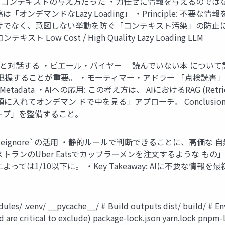
コンテキストの与え方だった ・力任せに情報を与えるのではな
オンデマンドなLazy Loading」 ・Principle: 不
でなく、意図しない挙動を防ぐ「コンテキスト汚染」の防止にも繋
全コンテキスト Low Cost / High Quality Lazy Loading LLM
と対話する ・ピエール・バイヤー 『読んでいない本 について語
把握することが重要。 ・モーティマー・アドラー 「点検読書」:
 Metadata ・AIへの応用: この考え方は、 AIにおけるRAG (Retrieval-
に入れてオンデマン ドで中を見る」アプローチ。 Conclusi
ープ」を整備すること。
deignore`の活用 ・静的ルールで判断できることに、高価な 自然
のUber Eatsでカップラーメンを注文するような もの」。 ・`
/10以下に。 ・Key Takeaway: AIに不要な情報を最初か ら
s/ .venv/ __pycache__/ # Build outputs dist/ build/ # Envir
and are critical to exclude) package-lock.json yarn.lock pnpm