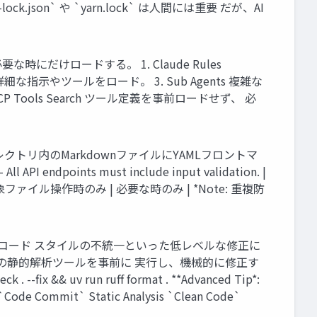
k.json` や `yarn.lock` は人間には重要 だが、AI
要な時にだけロードする。 1. Claude Rules
細な指示やツールをロード。 3. Sub Agents 複雑な
 Tools Search ツール定義を事前ロードせず、 必
s/` ディレクトリ内のMarkdownファイルにYAMLフロントマ
All API endpoints must include input validation. |
あり | 対象ファイル操作時のみ | 必要な時のみ | *Note: 重複防
ラー、コード スタイルの不統一といった低レベルな修正に
ython) などの静的解析ツールを事前に 実行し、機械的に修正す
--fix && uv run ruff format . **Advanced Tip*:
t` Static Analysis `Clean Code`