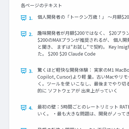
各ページのテキスト
個人開発者の「トークン万歳！」 ～月額$20の
1.
趣味開発者が月額$200ではなく、 $20プラン
2.
$200のMAXプランが推奨されるが、 個
と聞き、 まずは"お試し"で契約。 Key I
た。 $200 $20 Claude Code
驚くほど軽快な開発体験： 実家のM1 MacBoo
3.
Copilot, Cursor)より軽 量。古
く。ツールを使 いこなし、最後までやり切る力は
的に ソフトウェアが 出来上がっていく
最初の壁：5時間ごとのレートリミット RATE
4.
いく。 ・最も大きな問題は、開発がノって