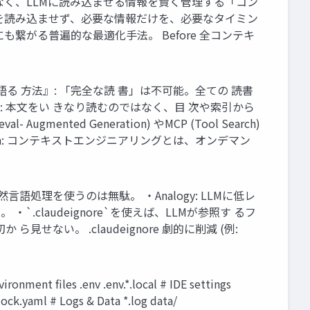
く、LLMに読み込ませる情報を賢く管理する「コン
要な情報を読み込ませず、必要な情報だけを、必要なタイミン
がる普遍的な最適化手法。 Before 全コンテキ
る 方法』: 「完全な読 書」は不可能。全ての 読書
 本文をい きなり読むのではなく、目 次や索引から
 Augmented Generation) やMCP (Tool Search)
on: コンテキストエンジニアリングとは、オンデマン
言語処理を使うのは無駄。 ・Analogy: LLMに低レ
.claudeignore`を使えば、LLMが参照す るフ
見せない。 .claudeignore 劇的に削減 (例:
onment files .env .env.*.local # IDE settings
-lock.yaml # Logs & Data *.log data/