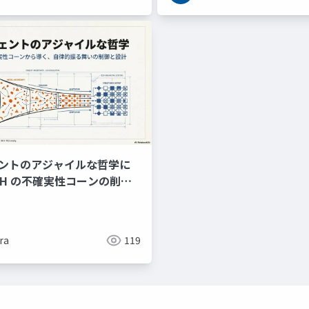
ジェントのアジャイルな哲学に
1H の不確実性コーンの削減
付きコマンドパターンによる振
の検討
ra
119