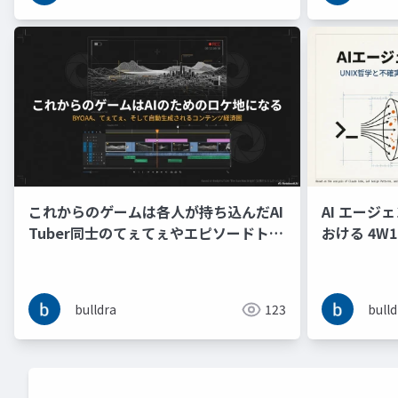
これからのゲームは各人が持ち込んだAI
AI エー
Tuber同士のてぇてぇやエピソードトー
おける 4W
クの切り抜き動画を生成するためのロケ
と Why 
地となる
る舞い制御
bulldra
123
bulld