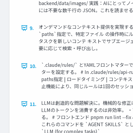
backend/data/images/ 実践：AIにとっ
には不要な数千行の JSON。これを読ませ
オンデマンドなコンテキスト提供を実現する4つの仕組み 
9.
`paths`指定で、特定ファイル の操作時にルール
タスクを新しいコンテ キストでサブエージェントに 委
要に応じて検索・呼び出し。
`.claude/rules/` とYAMLフロントマタ
10.
ターを設定する。 # In .claude/rules/api-rules.md
paths指定 | ロードタイミング | コンテキスト消費 
止機能により、同じルールは1回のセッシ
LLMは創造的な問題解決に。機械的な修正は
11.
LLMのトークンを消費するのは非効率。 ・The So
る。 # フロントエンド pnpm run lint --fix && p
これらのコマンドを `AGENT SKILLS` とし
`LLM (for complex tasks)`