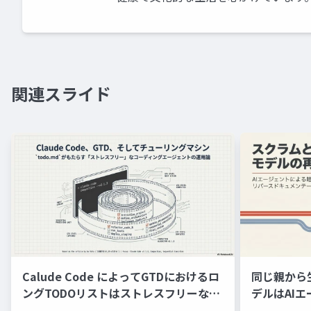
関連スライド
Calude Code によってGTDにおけるロ
同じ親から
ングTODOリストはストレスフリーなチ
デルはAI
ューリングマシンの意味的再現となった
バースドキ