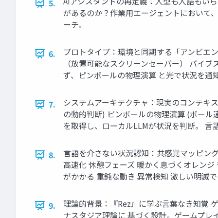
AIアシスタントの再定義：人型も人語もいらな
5.
があるのか？作業用エージェントにおいて、
ーチ。
プロトタイプ：環境と同期する「アンビエント・ピンボ
6.
（放置可能なスクリーンセーバー） バイブス駆動 
ず、ピンボールの物理演算 と光で状況を通
システムアーキテクチャ：現実のコンテキストを
7.
の動的判断) ピンボールの物理演算 (ボール速
を取得し、ローカルLLMが状況を判断。 
言語を介さない状況認知：共感覚マッピング 
8.
高速化 休憩フェーズ 暖かく息づくオレンジ
がかかる 重鈍な動き 異常検知 激しい明滅
理論的背景：『Rez』に学ぶ言葉なき知覚 
9.
ナスタジア理論に 基づく設計。ゲームプレ