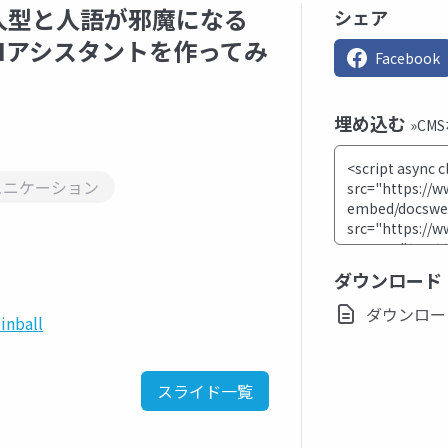
人型と人語が邪魔になる
シェア
Iアシスタントを作ってみ
Facebook
埋め込む
»CM
ュニケーション
ダウンロード
ダウンロード(p
inball
スライド一覧
。