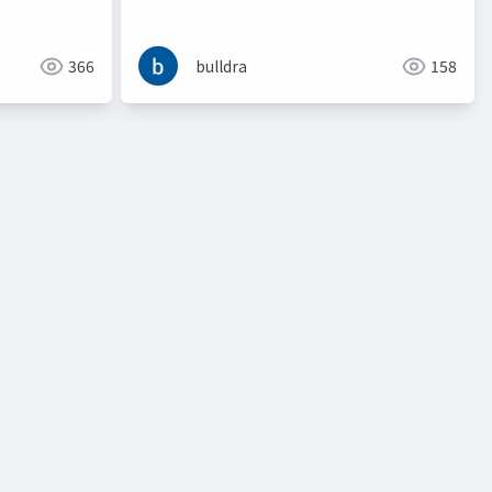
ストンジニアリングする
366
bulldra
158