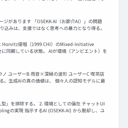
があります 「OSEKK-AI（お節介AI）」の問題
割り込みは、支援ではなく思考への暴力となり得る。
vitz提唱（1999 CHI）のMixed-Initiative
完全に同期している状態。 AIが環境（アンビエント）を
ノ ユーザーB 雨音×深緑の波形 ユーザーC 喫茶店
。生成AIの真の価値は、 個々人の認知モデルに最
型」を排除する。 2. 環境としての偏在 チャットUI
gの実現 指示するAI (OSEKK-AI) から脱却し、ユ