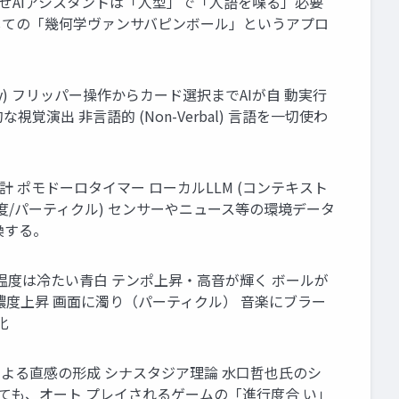
 なぜAIアシスタントは「人型」で「人語を喋る」必要
しての「幾何学ヴァンサバピンボール」というアプロ
Play) フリッパー操作からカード選択までAIが自 動実行
覚演出 非言語的 (Non-Verbal) 言語を一切使わ
計 ポモドーロタイマー ローカルLLM (コンテキスト
色温度/パーティクル) センサーやニュース等の環境データ
換する。
色温度は冷たい青白 テンポ上昇・高音が輝く ボールが
2濃度上昇 画面に濁り（パーティクル） 音楽にブラー
化
による直感の形成 シナスタジア理論 水口哲也氏のシ
ても、オート プレイされるゲームの「進行度合 い」