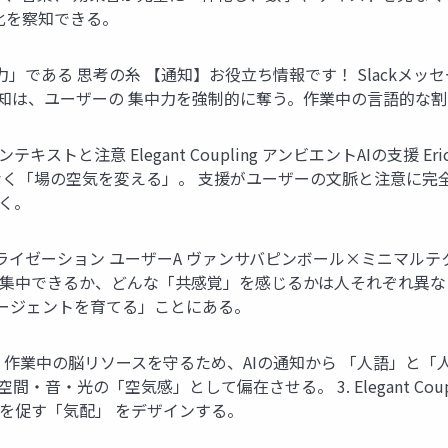
化を察知できる。
である 思考の糸 【通知】お役立ち情報です！ Slackメッセージ
通知は、ユーザーの 集中力を強制的に奪う。作業中の言語的な
キストと注意 Elegant Coupling アンビエントAIの支援 Eric Hor
」のではなく「場の空気を変える」。 支援がユーザーの文脈と注意に
く。
イゼーション ユーザーA ヴァンサバピンボール×ミニマルテク
集中できるか、どんな「共感覚」を感じるかは人それぞれ異なる
ージェントを育てる」ことにある。
回 作業中の脳リソースを守るため、AIの通知から 「人語」と「人
・光の「空気感」として偏在させる。 3. Elegant Couplin
を促す「気配」 をデザインする。