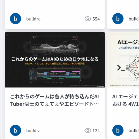
る
bulldra
554
bulld
これからのゲームは各人が持ち込んだAI
AI エー
Tuber同士のてぇてぇやエピソードトー
おける 4W
クの切り抜き動画を生成するためのロケ
と Why 
地となる
る舞い制御
bulldra
124
bulld