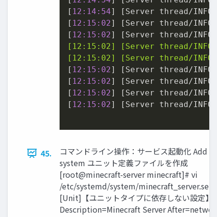
[
12:14:54
] [Server thread/INFO]
[
12:15:02
] [Server thread/INFO]
[
12:15:02
] [Server thread/INFO
[12:15:02] [Server thread/INFO]
[12:15:02] [Server thread/INFO
[
12:15:02
] [Server thread/INFO]
[
12:15:02
] [Server thread/INFO]
[
12:15:02
] [Server thread/INFO]
[
12:15:02
] [Server thread/INFO]
コマンドライン操作：サービス起動化 Add
45.
system ユニット定義ファイルを作成
[root@minecraft-server minecraft]# vi
/etc/systemd/system/minecraft_server.serv
[Unit]【ユニットタイプに依存しない設定】
Description=Minecraft Server After=networ