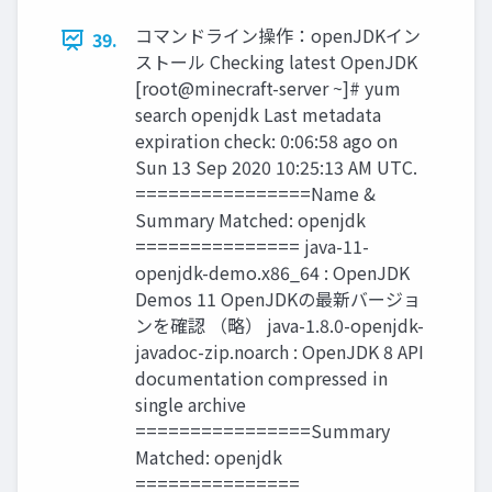
コマンドライン操作：openJDKイン
39.
ストール Checking latest OpenJDK
[root@minecraft-server ~]# yum
search openjdk Last metadata
expiration check: 0:06:58 ago on
Sun 13 Sep 2020 10:25:13 AM UTC.
================Name &
Summary Matched: openjdk
=============== java-11-
openjdk-demo.x86_64 : OpenJDK
Demos 11 OpenJDKの最新バージョ
ンを確認 （略） java-1.8.0-openjdk-
javadoc-zip.noarch : OpenJDK 8 API
documentation compressed in
single archive
================Summary
Matched: openjdk
===============