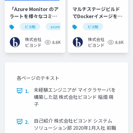
「Azure Monitor のア
マルチステージビルド
ラートを様々なコミュ
でDockerイメージを最
ニケーションツールに
適化する方法
ビヨ勉
azure
ビヨ勉
通知する」
株式会社
株式会社
8.8K
8.8K
ビヨンド
ビヨンド
各ページのテキスト
未経験エンジニアが マイクラサーバを
1.
構築した話 株式会社ビヨンド 稲畑 萌
子
自己紹介 株式会社ビヨンド システム
2.
ソリューション部 2020年1月入社 前職