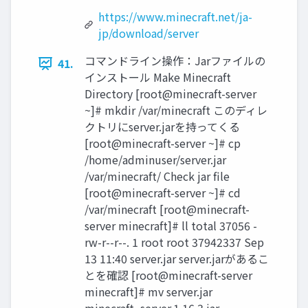
https://www.minecraft.net/ja-
jp/download/server
コマンドライン操作：Jarファイルの
41.
インストール Make Minecraft
Directory [root@minecraft-server
~]# mkdir /var/minecraft このディレ
クトリにserver.jarを持ってくる
[root@minecraft-server ~]# cp
/home/adminuser/server.jar
/var/minecraft/ Check jar file
[root@minecraft-server ~]# cd
/var/minecraft [root@minecraft-
server minecraft]# ll total 37056 -
rw-r--r--. 1 root root 37942337 Sep
13 11:40 server.jar server.jarがあるこ
とを確認 [root@minecraft-server
minecraft]# mv server.jar