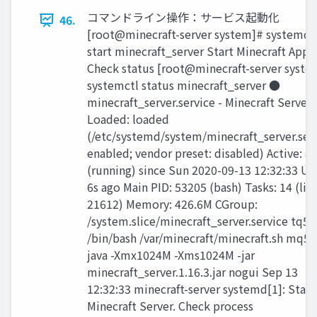
コマンドライン操作：サービス起動化
46.
[root@minecraft-server system]# systemct
start minecraft_server Start Minecraft App
Check status [root@minecraft-server syste
systemctl status minecraft_server ●
minecraft_server.service - Minecraft Server
Loaded: loaded
(/etc/systemd/system/minecraft_server.serv
enabled; vendor preset: disabled) Active: ac
(running) since Sun 2020-09-13 12:32:33 UT
6s ago Main PID: 53205 (bash) Tasks: 14 (lim
21612) Memory: 426.6M CGroup:
/system.slice/minecraft_server.service tq5
/bin/bash /var/minecraft/minecraft.sh mq5
java -Xmx1024M -Xms1024M -jar
minecraft_server.1.16.3.jar nogui Sep 13
12:32:33 minecraft-server systemd[1]: Star
Minecraft Server. Check process