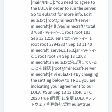
[main/INFO]: You need to agree to
the EULA in order to run the server.
Go to eula.txt for more info. Edit
eula.txt [root@minecraft-server
minecraft]# ll /var/minecraft/ total
37068 -rw-r--r--. 1 root root 181
Sep 13 12:10 eula.txt -rw-r--r--. 1
root root 37942337 Sep 13 11:40
minecraft_server.1.16.3.jar -rw-r--r-
x. 1 root root 74 Sep 13 12:08
minecraft.sh eula.txtが出現している
ことを確認 [root@minecraft-server
minecraft]# vi eula.txt #By changing
the setting below to TRUE you are
indicating your agreement to our
EULA. #Sun Sep 13 12:10:40 UTC
2020 true (同意) に変更 EULA =ソフ
トウェア利用許諾契約 eula=true