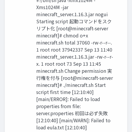
#!/bin/sh java -Xmx1024M -
Xms1024M -jar
minecraft_server.1.16.3.jar nogui
Starting script 起動コマンドをスク
リプト化 [root@minecraft-server
minecraft]# chmod o+x
minecraft.sh total 37060 -rw-r--r--.
1 root root 37942337 Sep 13 11:40
minecraft_server.1.16.3.jar -rw-r--r-
x. 1 root root 73 Sep 13 11:45
minecraft.sh Change permission 実
行権を付与 [root@minecraft-server
minecraft]# ./minecraft.sh Start
script first time [12:10:40]
[main/ERROR]: Failed to load
properties from file:
server.properties 初回は必ず失敗
[12:10:40] [main/WARN]: Failed to
load eula.txt [12:10:40]