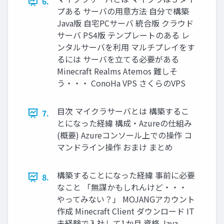
6.
プある サーバの用意方法 自分で構築
Java版 自宅PCサーバ 統合版 クラウド
サーバ PS4版 テンプレートのある レ
ンタルサーバを利用 マルチプレイをす
るには サーバを立てる必要がある
Minecraft Realms Atemos 難しそ
う・・・ ConoHa VPS さくらのVPS
目次 マイクラサーバとは 構築するこ
7.
とになった経緯 構成・Azureの仕組み
(概要) Azureコンソール上での操作 コ
マンドライン操作 おまけ まとめ
構築することになった経緯 事前に必要
8.
なこと 「無謀かもしれんけど・・・
やってみない？」 MOJANGアカウント
作成 Minecraft Client ダウンロード IT
未経験で入社して1か月 資格 Java