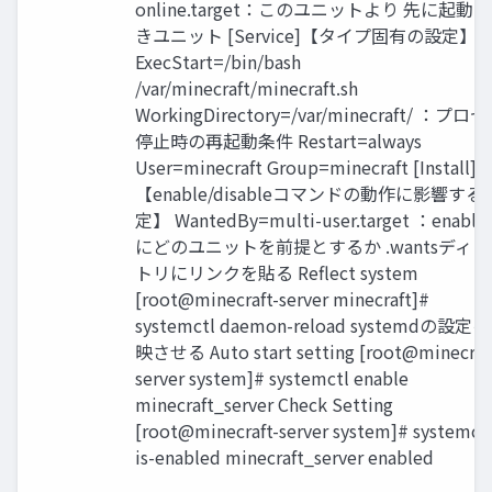
online.target：このユニットより 先に起動
きユニット [Service]【タイプ固有の設定】
ExecStart=/bin/bash
/var/minecraft/minecraft.sh
WorkingDirectory=/var/minecraft/ ：プロ
停止時の再起動条件 Restart=always
User=minecraft Group=minecraft [Install]
【enable/disableコマンドの動作に影響する
定】 WantedBy=multi-user.target ：enabl
にどのユニットを前提とするか .wantsディ
トリにリンクを貼る Reflect system
[root@minecraft-server minecraft]#
systemctl daemon-reload systemdの設定
映させる Auto start setting [root@minecraf
server system]# systemctl enable
minecraft_server Check Setting
[root@minecraft-server system]# systemct
is-enabled minecraft_server enabled