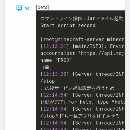
[beta]
44.
コマンドライン操作：Jarファイル起動

Start script second

[root@minecraft-server minecraf
[
12:12:21
] [main/INFO]: Environ
accountsHost='https://api.mojan
name='PROD'

（略）

[
12:13:28
] [Server thread/INFO]
/stop

この後サービス起動設定を行うため

[
12:14:54
] [Server thread/INFO]
起動が完了しFor help, type “help
[
12:14:54
] [Server thread/INFO]
/stopと打ち一旦アプリを終了させる

[
12:14:54
] [Server thread/INFO]
[
12:14:54
] [Server thread/INFO]