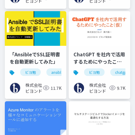
ビヨンド
ビヨンド
「AnsibleでSSL証明書
ChatGPT を社内で活用
を自動更新してみた」
するためにやったこと
（仮）
ビヨ勉
ansibl
ssl
ビヨ勉
chatgpt
株式会社
株式会社
11.7K
9.7K
ビヨンド
ビヨンド