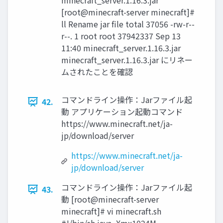
minecraft_server.1.16.3.jar
[root@minecraft-server minecraft]#
ll Rename jar file total 37056 -rw-r--
r--. 1 root root 37942337 Sep 13
11:40 minecraft_server.1.16.3.jar
minecraft_server.1.16.3.jar にリネー
ムされたことを確認
コマンドライン操作：Jarファイル起
42.
動 アプリケーション起動コマンド
https://www.minecraft.net/ja-
jp/download/server
https://www.minecraft.net/ja-
jp/download/server
コマンドライン操作：Jarファイル起
43.
動 [root@minecraft-server
minecraft]# vi minecraft.sh