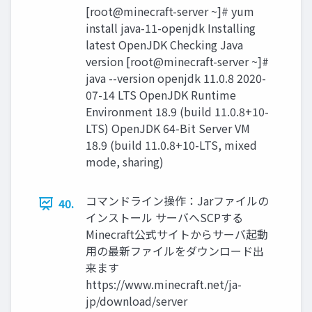
[root@minecraft-server ~]# yum
install java-11-openjdk Installing
latest OpenJDK Checking Java
version [root@minecraft-server ~]#
java --version openjdk 11.0.8 2020-
07-14 LTS OpenJDK Runtime
Environment 18.9 (build 11.0.8+10-
LTS) OpenJDK 64-Bit Server VM
18.9 (build 11.0.8+10-LTS, mixed
mode, sharing)
コマンドライン操作：Jarファイルの
40.
インストール サーバへSCPする
Minecraft公式サイトからサーバ起動
用の最新ファイルをダウンロード出
来ます
https://www.minecraft.net/ja-
jp/download/server