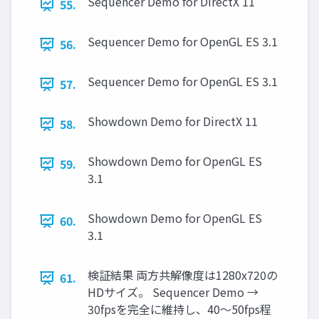
Sequencer Demo for DirectX 11
55.
Sequencer Demo for OpenGL ES 3.1
56.
Sequencer Demo for OpenGL ES 3.1
57.
Showdown Demo for DirectX 11
58.
Showdown Demo for OpenGL ES
59.
3.1
Showdown Demo for OpenGL ES
60.
3.1
検証結果 両方共解像度は1280x720の
61.
HDサイズ。 Sequencer Demo →
30fpsを完全に維持し、40～50fps程