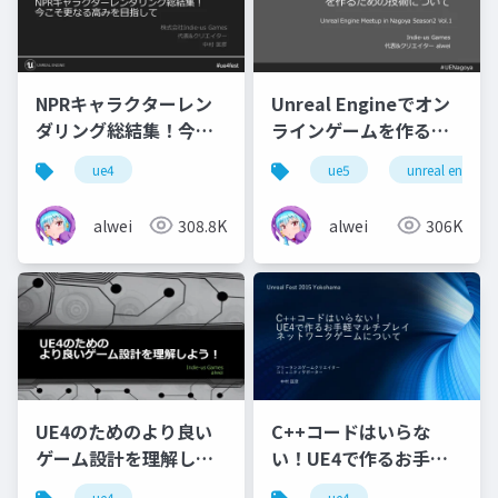
NPRキャラクターレン
Unreal Engineでオン
ダリング総結集！今こ
ラインゲームを作るた
そ更なる高みを目指し
めの技術について
ue4
ue5
unreal engine
て
alwei
308.8K
alwei
306K
UE4のためのより良い
C++コードはいらな
ゲーム設計を理解しよ
い！UE4で作るお手軽
う！
マルチプレイネットワ
ue4
ue4