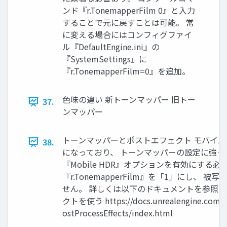
ンド『r.TonemapperFilm 0』と入力
することで元に戻すことは可能。 常
に変える場合にはコンフィグファイ
ル『DefaultEngine.ini』の
『SystemSettings』に
『r.TonemapperFilm=0』を追加。
色味の違い 新トーンマッパー 旧トー
37.
ンマッパー
トーンマッパーとポストエフェクト モバイル
38.
になっており、 トーンマッパーの設定に強く
『Mobile HDR』オプションを有効にする
『r.TonemapperFilm』を「1」にし
せん。 詳しくは以下のドキュメントを参照。
クトを使う https://docs.unrealengine.com/la
ostProcessEffects/index.html