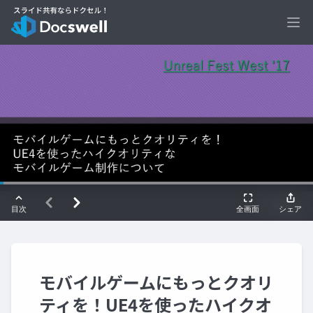
Ope
モバイルゲームにもっとクオリ
ティを！UE4を使ったハイクオ