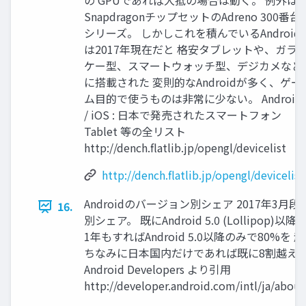
の GPUであれば大抵の場合は動く。 例外は
SnapdragonチップセットのAdreno 300番台
シリーズ。 しかしこれを積んでいるAndroid
は2017年現在だと 格安タブレットや、ガラ
ケー型、スマートウォッチ型、デジカメなど
に搭載された 変則的なAndroidが多く、ゲー
ム目的で使うものは非常に少ない。 Android
/ iOS : 日本で発売されたスマートフォン
Tablet 等の全リスト
http://dench.flatlib.jp/opengl/devicelist
http://dench.flatlib.jp/opengl/devicelist
Androidのバージョン別シェア 2017年3月段
16.
別シェア。 既にAndroid 5.0 (Lollipop
1年もすればAndroid 5.0以降のみで80%
ちなみに日本国内だけであれば既に8割越えてるとか。
Android Developers より引用
http://developer.android.com/intl/ja/abou