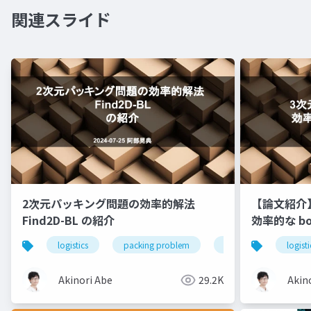
関連スライド
2次元パッキング問題の効率的解法
【論文紹介】
Find2D-BL の紹介
効率的な bot
logistics
packing problem
mathematics
logisti
Akinori Abe
29.2K
Akin