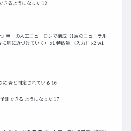
に重みを学習できるようになった 12
る手法の1つ 単一の人工ニューロンで構成（1層のニューラル
近づけていく） x1 特徴量 （入力） x2 w1
に 青と判定されている 16
予測できる ようになった 17