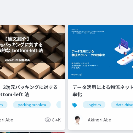
3次元パッキングに対する
データ活用による物流ネッ
tom-left 法
率化
cs
optimization
packing problem
mathematics
logistics
optimization
data-driv
ori Abe
8.4K
Akinori Abe