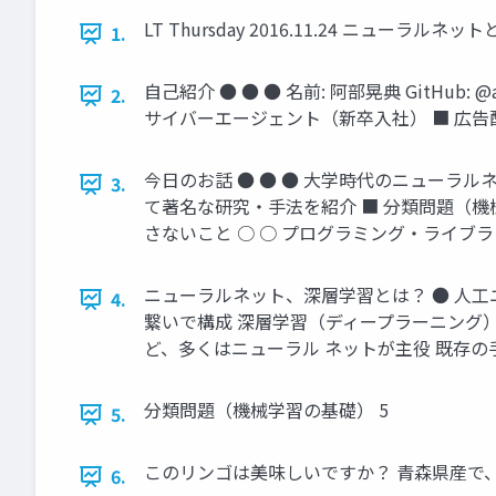
LT Thursday 2016.11.24 ニュ
1.
自己紹介 ● ● ● 名前: 阿部晃典 GitHub
2.
サイバーエージェント（新卒入社） ■ 広告
今日のお話 ● ● ● 大学時代のニューラ
3.
て著名な研究・手法を紹介 ■ 分類問題（機
さないこと ○ ○ プログラミング・ライブ
ニューラルネット、深層学習とは？ ● 人工
4.
繋いで構成 深層学習（ディープラーニング
ど、多くはニューラル ネットが主役 既存の
分類問題（機械学習の基礎） 5
5.
このリンゴは美味しいですか？ 青森県産で、
6.