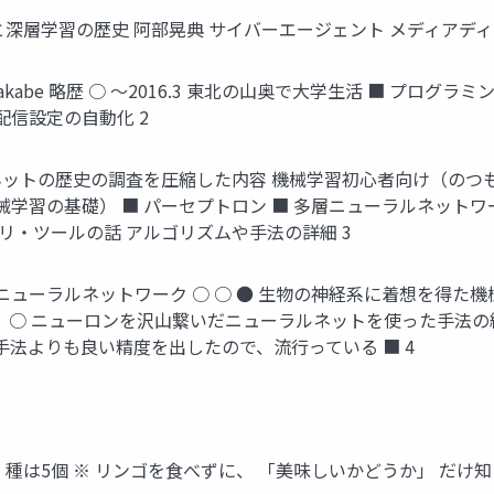
ーラルネットと深層学習の歴史 阿部晃典 サイバーエージェント メディア
: @akabe 略歴 ○ 〜2016.3 東北の山奥で大学生活 ■ プログ
配信設定の自動化 2
ルネットの歴史の調査を圧縮した内容 機械学習初心者向け（のつも
械学習の基礎） ■ パーセプトロン ■ 多層ニューラルネットワ
ラリ・ツールの話 アルゴリズムや手法の詳細 3
ニューラルネットワーク ○ ○ ● 生物の神経系に着想を得た
） ○ ニューロンを沢山繋いだニューラルネットを使った手法の
手法よりも良い精度を出したので、流行っている ■ 4
種は5個 ※ リンゴを食べずに、 「美味しいかどうか」 だけ知