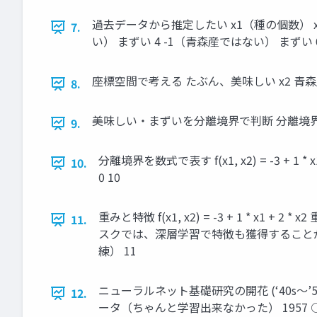
過去データから推定したい x1（種の個数） x2
7.
い） まずい 4 -1（青森産ではない） まずい 
座標空間で考える たぶん、美味しい x2 青森産 (
8.
美味しい・まずいを分離境界で判断 分離境界を引いて
9.
分離境界を数式で表す f(x1, x2) = -3 + 1 * x1 
10.
0 10
重みと特徴 f(x1, x2) = -3 + 1 * x
11.
スクでは、深層学習で特徴も獲得することができ
練） 11
ニューラルネット基礎研究の開花 (‘40s〜’50
12.
ータ（ちゃんと学習出来なかった） 1957 ○ He