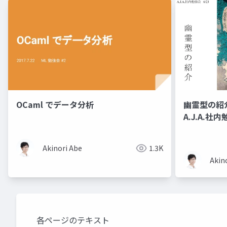
OCaml でデータ分析
幽霊型の紹
A.J.A.社内
Akinori Abe
1.3K
Akin
各ページのテキスト