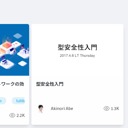
トワークの効
型安全性入門
en
fulfillment
efficiency
big-data
Akinori Abe
1.3K
2.2K