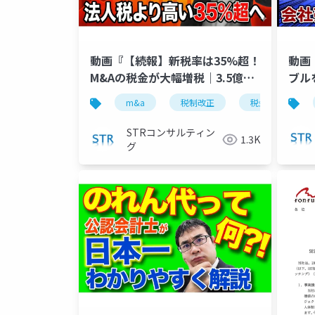
動画『【続報】新税率は35%超！
動画
M&Aの税金が大幅増税｜3.5億円
ブル
から対象に』で投影した資料
た』
m&a
税制改正
税金ミニマム課
STRコンサルティン
1.3K
グ