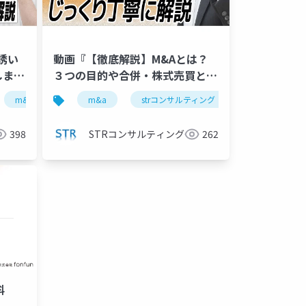
誘い
動画『【徹底解説】M&Aとは？
しま
３つの目的や合併・株式売買との
投影し
関係性をわかりやすく紹介』で投
士
公認会計士
m&a仲介
古旗淳一
古旗淳一
strコンサルティング
m&a
strコンサルティング
公認会計士
公認会計士
古旗淳一
影した資料
398
STRコンサルティング
262
料