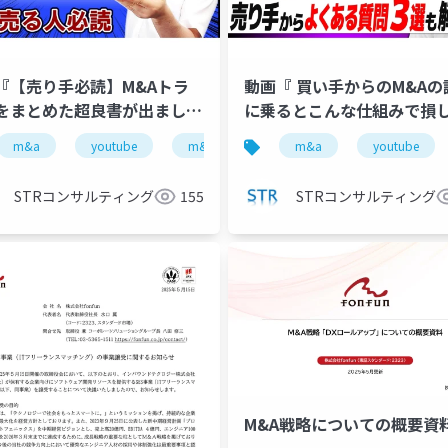
『【売り手必読】M&Aトラ
動画『 買い手からのM&Aの
をまとめた超良書が出まし
に乗るとこんな仕組みで損
で投影した資料
す！【M&A相談FAQ】』で
税
m&a
税理士
youtube
youtube
m&a仲介
strコンサルティング
strコンサルティング
m&a
youtube
公認会計
た資料
STRコンサルティング
155
STRコンサルティング
M&A戦略についての概要資