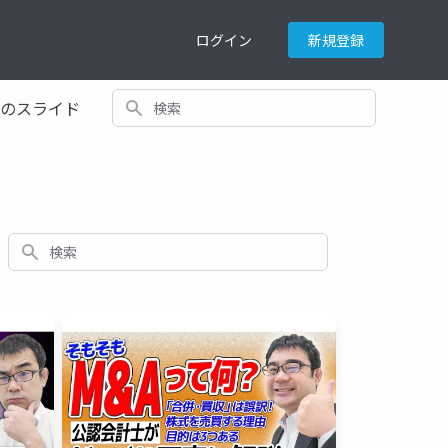
ログイン
新規登録
検索
てのスライド
検索