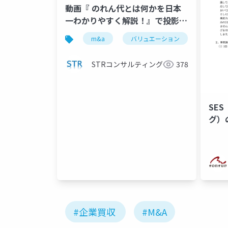
動画『 のれん代とは何かを日本
一わかりやすく解説！』で投影し
た資料
m&a
バリュエーション
のれん
STRコンサルティング
378
SE
グ）
#企業買収
#M&A