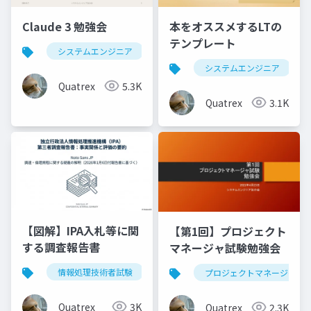
Claude 3 勉強会
本をオススメするLTの
テンプレート
システムエンジニア
生成ai
claude
chatg
システムエンジニア
Quatrex
5.3K
Quatrex
3.1K
【図解】IPA入札等に関
【第1回】プロジェクト
する調査報告書
マネージャ試験勉強会
情報処理技術者試験
ipa
調査報告書
入札
プロジェクトマネージャ
Quatrex
3K
Quatrex
2.3K