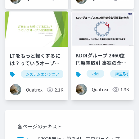
KDDIグループ 2460億
LTをもっと軽くするに
円架空取引 事案の全容
は？っていうオープン
分析
企画会議
kddi
架空取引
システムエンジニア
lt
Quatrex
1.3K
Quatrex
2.1K
各ページのテキスト
【2025年版・第7回】 プロジェクトマ