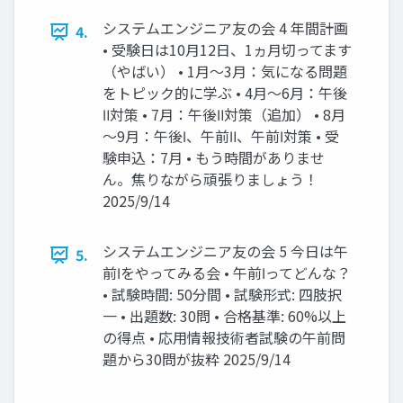
システムエンジニア友の会 4 年間計画
4.
• 受験日は10月12日、1ヵ月切ってます
（やばい） • 1月～3月：気になる問題
をトピック的に学ぶ • 4月～6月：午後
Ⅱ対策 • 7月：午後Ⅱ対策（追加） • 8月
～9月：午後Ⅰ、午前Ⅱ、午前Ⅰ対策 • 受
験申込：7月 • もう時間がありませ
ん。焦りながら頑張りましょう！
2025/9/14
システムエンジニア友の会 5 今日は午
5.
前Ⅰをやってみる会 • 午前Ⅰってどんな？
• 試験時間: 50分間 • 試験形式: 四肢択
一 • 出題数: 30問 • 合格基準: 60%以上
の得点 • 応用情報技術者試験の午前問
題から30問が抜粋 2025/9/14