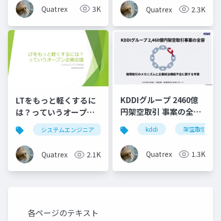
Quatrex
3K
Quatrex
2.3K
KDDIグループ 2460億
LTをもっと軽くするに
円架空取引 事案の全容
は？っていうオープン
分析
企画会議
kddi
架空取引
システムエンジニア
lt
Quatrex
1.3K
Quatrex
2.1K
各ページのテキスト