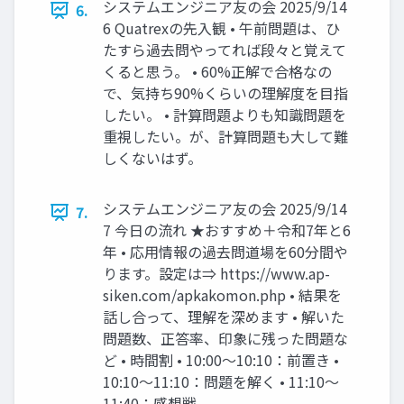
システムエンジニア友の会 2025/9/14
6.
6 Quatrexの先入観 • 午前問題は、ひ
たすら過去問やってれば段々と覚えて
くると思う。 • 60%正解で合格なの
で、気持ち90%くらいの理解度を目指
したい。 • 計算問題よりも知識問題を
重視したい。が、計算問題も大して難
しくないはず。
システムエンジニア友の会 2025/9/14
7.
7 今日の流れ ★おすすめ＋令和7年と6
年 • 応用情報の過去問道場を60分間や
ります。設定は⇒ https://www.ap-
siken.com/apkakomon.php • 結果を
話し合って、理解を深めます • 解いた
問題数、正答率、印象に残った問題な
ど • 時間割 • 10:00～10:10：前置き •
10:10～11:10：問題を解く • 11:10～
11:40：感想戦