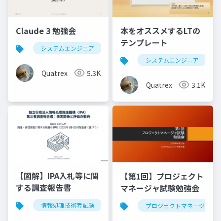
Claude 3 勉強会
本をオススメするLTの
テンプレート
システムエンジニア
生成ai
claude
chatg
システムエンジニア
Quatrex
5.3K
Quatrex
3.1K
【図解】IPA入札等に関
【第1回】プロジェクト
する調査報告書
マネージャ試験勉強会
情報処理技術者試験
ipa
調査報告書
入札
プロジェクトマネージャ