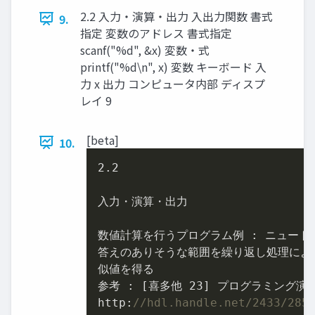
2.2 入力・演算・出力 入出力関数 書式
9.
指定 変数のアドレス 書式指定
scanf("%d", &x) 変数‧式
printf("%d\n", x) 変数 キーボード ⼊
⼒ x 出⼒ コンピュータ内部 ディスプ
レイ 9
[beta]
10.
2.2
入力・演算・出力

数値計算を行うプログラム例 : ニュートン
答えのありそうな範囲を繰り返し処理によ
似値を得る

参考 : [喜多他 
23
] プログラミング演習 
http:
//hdl.handle.net/2433/285