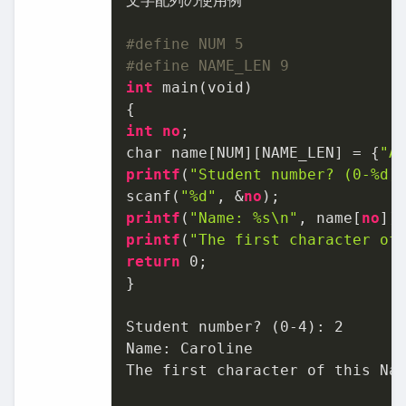
文字配列の使用例

#define NUM 5
#define NAME_LEN 9
int
 main(void)

int
no
;

char name[NUM][NAME_LEN] = {
"A
printf
(
"Student number? (0-%d)
scanf(
"%d"
, &
no
printf
(
"Name: %s\n"
, name[
no
printf
(
"The first character of
return
0
;

}

Student number? (
0
-
4
): 
2
Name: Caroline

The first character of this Nam