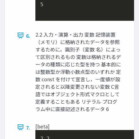
5
2.2 入力・演算・出力 変数 記憶装置
6.
（メモリ）に格納されたデータを参照
するために，識別子（変数 名）によっ
て区別されるもの 変数は格納されるデ
ータの種類に応じた型を持つ 基本的に
は整数型か浮動小数点型のいずれか 定
数 const を付けて宣言し，一度値が設
定されると以降変更されない変数 C言
語ではオブジェクト形式マクロとして
定義することもある リテラル プログ
ラム中に直接記述されるデータ 6
[beta]
7.
2.2