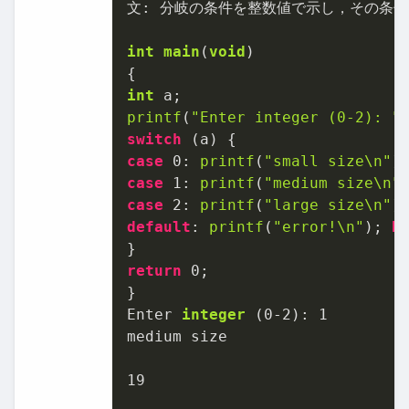
文: 分岐の条件を整数値で示し，その条件
int
main
(
void
)
int
printf
(
"Enter integer (0-2): "
switch
case
0
: 
printf
(
"small size\n"
)
case
1
: 
printf
(
"medium size\n"
case
2
: 
printf
(
"large size\n"
)
default
: 
printf
(
"error!\n"
); 
b
return
0
;

Enter 
integer
(
0
-2
)
: 
1
medium size

19