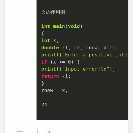
文の使用例

int
main
(
void
)
int
double
printf
(
"Enter a positive integ
if
 (x <= 
0
printf
(
"Input error!\n"
return
-1
;

}

rnew = x;

24