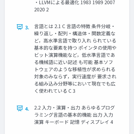
‧LLVMによる最適化 1983 1989 2007
2020 2
言語とは 2.1 C 言語の特徴 条件分岐・
3.
繰り返し・配列・構造体・関数定義な
ど，高水準言語で取り入れ られている
基本的な要素を持つ ポインタの使用や
ビット演算機能など，低水準言語であ
る機械語に近い記述 も可能 基本ソフ
トウェアのような移植性が求められる
対象のみならず，実行速度が 要求され
る組み込み分野等において現在でも広
く使われている C 3
2.2 入力・演算・出力 あらゆるプログ
4.
ラミング言語の基本的機能 出⼒ ⼊⼒
演算 キーボード 記憶 ディスプレイ 4