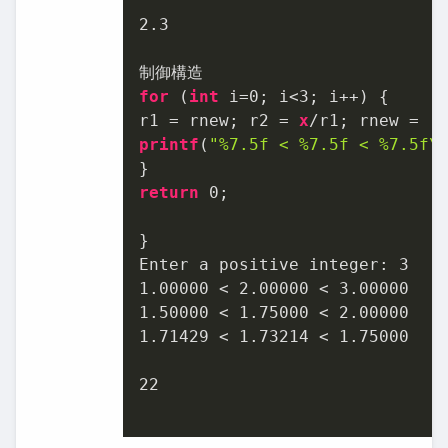
2.3
for
 (
int
 i=
0
; i<
3
; i++) {

r1 = rnew; r2 = 
x
/r1; rnew = (
printf
(
"%7.5f < %7.5f < %7.5f\
return
0
;

}

Enter a positive integer: 
3
1.00000
 < 
2.00000
 < 
3.00000
1.50000
 < 
1.75000
 < 
2.00000
1.71429
 < 
1.73214
 < 
1.75000
22