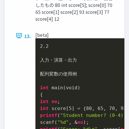
したもの 80 int score[5]; score[0] 70
65 score[1] score[2] 93 score[3] 77
score[4] 12
[beta]
13.
2.2
入力・演算・出力

配列変数の使用例

int
 main(void)

int
no
int
 score[
5
] = {
80
, 
65
, 
70
, 
93
printf
(
"Student number? (0-4):
scanf(
"%d"
, &
no