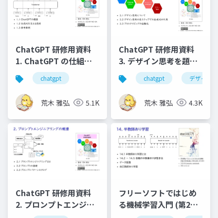
ChatGPT 研修用資料
ChatGPT 研修用資料
1. ChatGPT の仕組み
3. デザイン思考を題材
と基本的な使い⽅
としたプロンプトエン
chatgpt
chatgpt
デザイン
ジニアリングの実践
荒木 雅弘
5.1K
荒木 雅弘
4.3K
ChatGPT 研修用資料
フリーソフトではじめ
2. プロンプトエンジニ
る機械学習入門 (第2版)
アリングの概要
第14章