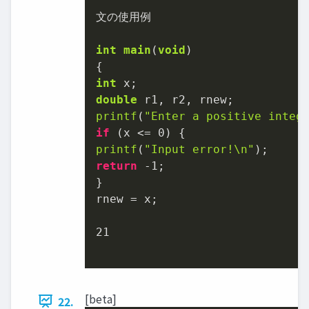
文の使用例

int
main
(
void
)
int
double
printf
(
"Enter a positive integ
if
 (x <= 
0
printf
(
"Input error!\n"
return
-1
;

}

rnew = x;

21
[beta]
22.