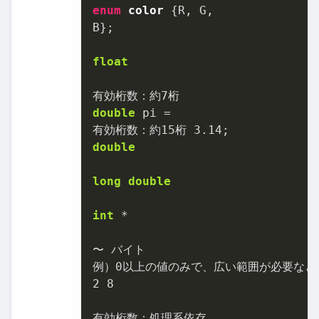
enum
color
 {R, G,

B};

float
有効桁数：約
7
double
 pi =

有効桁数：約
15
桁 
3.14
double
long
double
int
 *

〜 バイト

例）
0
2
8
有効桁数：処理系依存
