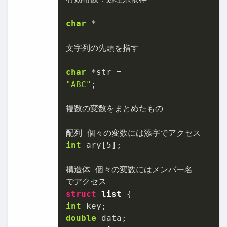
char
 *

⽂字列の先頭を指す

char
"ABC"
;

複数の変数をまとめたもの

int
 ary[
5
];

構造体 個々の変数にはメンバー名

struct
list
int
double