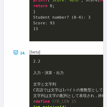
printf
(
"Score: %d\n"
, score[
no
return
0
;

}

Student number? (
0
-
4
): 
3
Score: 
93
13
[beta]
14.
2.2
入力・演算・出力

文字と文字列

C言語では文字は
1
バイトの整数型として扱
文字列は文字の配列として表現され，終端
#
define
 STR_LEN 15