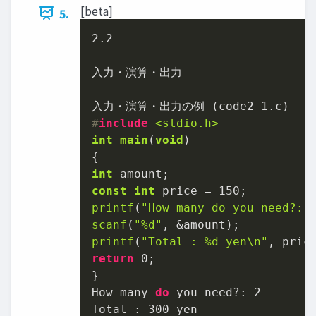
[beta]
5.
2.2
入力・演算・出力

入力・演算・出力の例 (code2
-1.
#
include
<stdio.h>
int
main
(
void
)
int
const
int
 price = 
150
printf
(
"How many do you need?: 
scanf
(
"%d"
printf
(
"Total : %d yen\n"
return
0
;

}

How many 
do
 you need?: 
2
Total : 
300