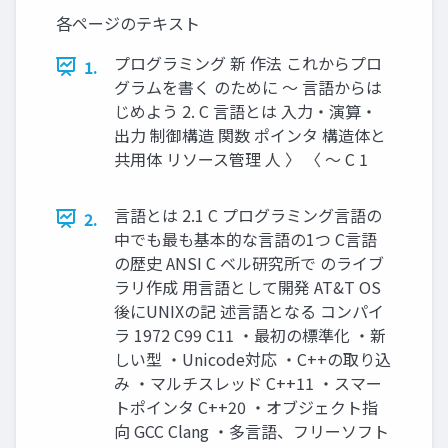
各ページのテキスト
プログラミング 新 作法 これからプロ
1.
グラムを書く のために ～ 言語からは
じめよう 2. C 言語とは 入力・演算・
出力 制御構造 関数 ポインタ 構造体と
共用体 リソース管理 人 〉 〈 ～ C 1
言語とは 2.1 C プログラミング言語の
2.
中でも最も基本的な言語の1つ C言語
の歴史 ANSI C ベル研究所で のライブ
ラリ作成 ⽤⾔語として開発 AT&T OS
後にUNIXの記 述⾔語となる コンパイ
ラ 1972 C99 C11 ‧最初の標準化 ‧新
しい型 ‧Unicode対応 ‧C++の取り込
み ‧マルチスレッド C++11 ‧スマー
トポインタ C++20 ‧オブジェクト指
向 GCC Clang ‧多⾔語、フリーソフト