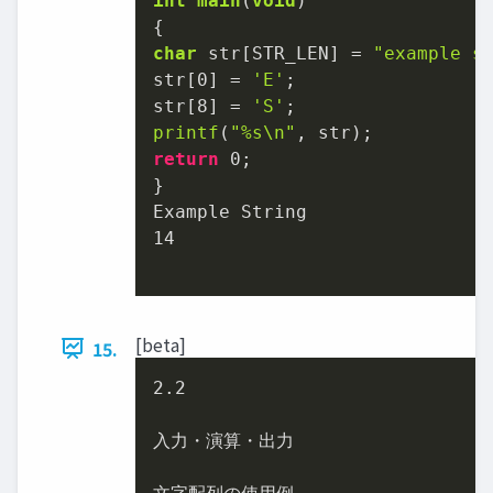
int
main
(
void
)
char
 str[STR_LEN] = 
"example s
str[
0
] = 
'E'
;

str[
8
] = 
'S'
printf
(
"%s\n"
return
0
;

}

14
[beta]
15.
2.2
入力・演算・出力
