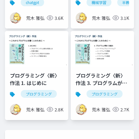
chatgpt
機械学習
半教師あ
荒木 雅弘
3.6K
荒木 雅弘
3.1K
プログラミング〈新〉
プログラミング〈新〉
作法 1. はじめに
作法 3. プログラムが動
く仕組み
プログラミング
プログラミング
荒木 雅弘
2.8K
荒木 雅弘
2.7K