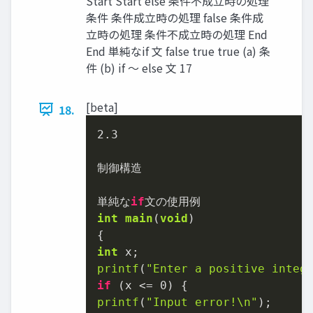
Start Start else 条件不成⽴時の処理
条件 条件成⽴時の処理 false 条件成
⽴時の処理 条件不成⽴時の処理 End
End 単純なif ⽂ false true true (a) 条
件 (b) if 〜 else ⽂ 17
[beta]
18.
2.3
制御構造

単純な
if
int
main
(
void
)
int
printf
(
"Enter a positive integ
if
 (x <= 
0
printf
(
"Input error!\n"