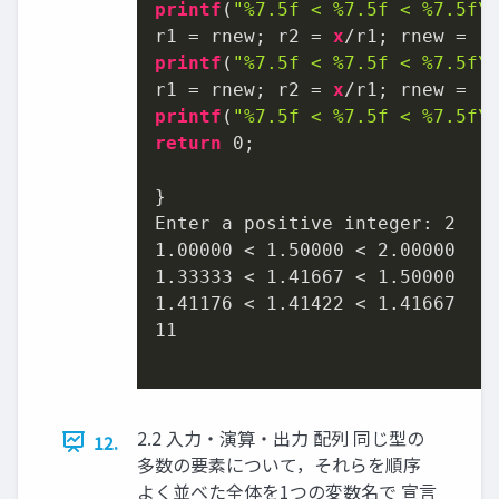
printf
(
"%7.5f < %7.5f < %7.5f\
r1 = rnew; r2 = 
x
/r1; rnew = (
printf
(
"%7.5f < %7.5f < %7.5f\
r1 = rnew; r2 = 
x
/r1; rnew = (
printf
(
"%7.5f < %7.5f < %7.5f\
return
0
;

}

Enter a positive integer: 
2
1.00000
 < 
1.50000
 < 
2.00000
1.33333
 < 
1.41667
 < 
1.50000
1.41176
 < 
1.41422
 < 
1.41667
11
2.2 入力・演算・出力 配列 同じ型の
12.
多数の要素について，それらを順序
よく並べた全体を1つの変数名で 宣言