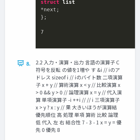
struct
list
*next;

};

7
2.2 入力・演算・出力 言語の演算子 C
8.
符号を反転 の値を1増や す &i // iのア
ドレス sizeof i // iのバイト数 ⼆項演算
⼦ x + y // 算術演算 x < y // ⽐較演算 x
> 0 && y > 0 // 論理演算 x = y // 代⼊演
算 単項演算⼦ -i ++i // // i 三項演算⼦
x > y ? x : y // 果 ⼤きいほうが演算結
優先順位 ⾼ 処理 単項 算術 ⽐較 論理
低 代⼊ 左 右 結合性 7 - 3 - 1 x = y = 優
先 0 優先 8