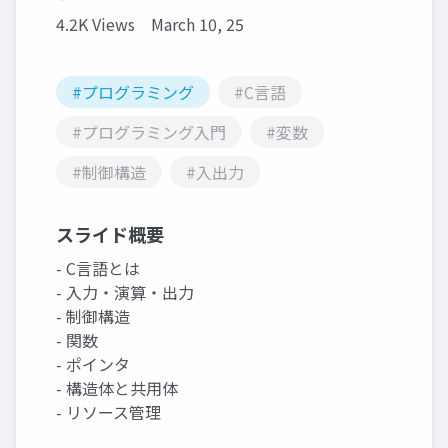
4.2K Views
March 10, 25
#プログラミング
#C言語
#プログラミング入門
#変数
#制御構造
#入出力
スライド概要
- C言語とは
- 入力・演算・出力
- 制御構造
- 関数
- ポインタ
- 構造体と共用体
- リソース管理