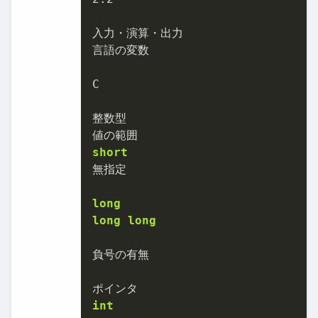
入力・演算・出力

言語の変数

C

整数型

short
無指定

long
long
long
負号の有無

int