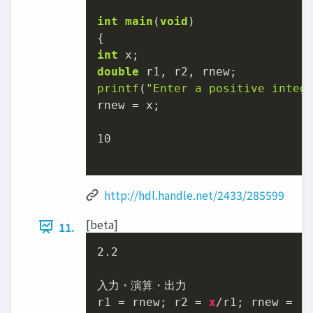
int
main
(
void
)
int
double
printf
(
"Enter a positive integ
rnew = x;

10
http://hdl.handle.net/2433/285599
[beta]
11.
2.2
入力・演算・出力

r1 = rnew; r2 = 
x
/r1; rnew = (