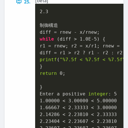
[beta]
25.
2.3

制御構造

while
 (diff > 1.0E-5) {

r1 = rnew; r2 = x/r1; rnew = (r
printf
(
"%7.5f < %7.5f < %7.5f\
return
 0;

}

Enter a positive 
integer
: 5

1.00000 < 3.00000 < 5.00000

1.66667 < 2.33333 < 3.00000

2.14286 < 2.23810 < 2.33333

2.23404 < 2.23607 < 2.23810
