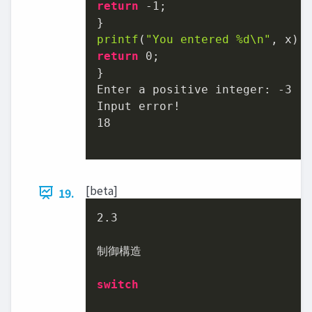
return
-1
;

printf
(
"You entered %d\n"
return
0
;

}

Enter a positive integer: 
-3
18
[beta]
19.
2.3
制御構造

switch