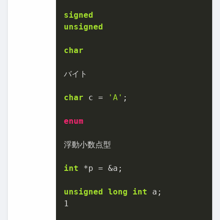
signed
unsigned
char
バイト

char
 c = 
'A'
;

enum
浮動⼩数点型

int
 *p = &a;

unsigned
long
int
1