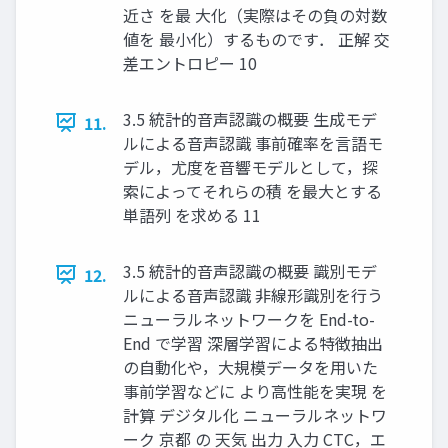
近さ を最 大化（実際はその負の対数
値を 最小化）するものです． 正解 交
差エントロピー 10
3.5 統計的音声認識の概要 生成モデ
11.
ルによる音声認識 事前確率を言語モ
デル，尤度を音響モデルとして，探
索によってそれらの積 を最大とする
単語列 を求める 11
3.5 統計的音声認識の概要 識別モデ
12.
ルによる音声認識 非線形識別を行う
ニューラルネットワークを End-to-
End で学習 深層学習による特徴抽出
の自動化や，大規模データを用いた
事前学習などに より高性能を実現 を
計算 デジタル化 ニューラルネットワ
ーク 京都 の 天気 出力 入力 CTC，エ