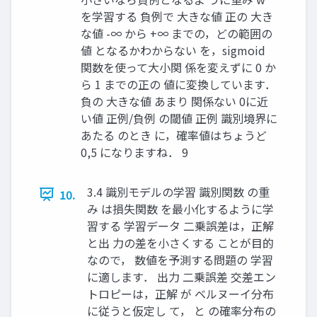
を学習する 負例で 大きな値 正の 大き
な値 -∞ から +∞ までの，どの範囲の
値 となるかわからない を，sigmoid
関数を使って大小関 係を変えずに 0 か
ら 1 までの正の 値に変換しています．
負の 大きな値 あまり 関係ない 0に近
い値 正例/負例 の閾値 正例 識別境界に
あたる のとき に，確率値はちょうど
0,5 になりますね． 9
3.4 識別モデルの学習 識別関数 の重
10.
み は損失関数 を最小化するように学
習する 学習データ 二乗誤差は，正解
と出 力の差を小さくする ことが目的
なので， 数値を予測する問題の 学習
に適します． 出力 二乗誤差 交差エン
トロピーは，正解 が ベルヌーイ分布
に従うと仮定し て， と の確率分布の