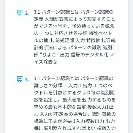
3.1 パターン認識とは パターン認識の
2.
定義 人間が五感によって知覚すること
ができる信号を，予め持っている概念
の一 つに対応させる技術 特徴ベクト
ルの抽 出 前処理部 入力 特徴抽出部 統
計的手法による パターンの識別 識別
部 "ひよこ" 出力 信号のデジタル化 ノ
イズ除去 2
3.1 パターン認識とは パターン認識の
3.
難しさの分類 １入力１出力 １つのベ
クトルを引数とするクラス毎の識別関
数を設定し，最大値を出 力するものを
求める最も基本的な設定 複数入力1出
力 入力が不定長の場合は，識別関数の
構造に工夫が必要 1入力複数出力 出力
毎に識別器を作成すればよい 複数入力