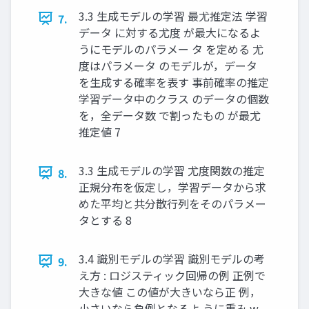
3.3 生成モデルの学習 最尤推定法 学習
7.
データ に対する尤度 が最大になるよ
うにモデルのパラメー タ を定める 尤
度はパラメータ のモデルが，データ
を生成する確率を表す 事前確率の推定
学習データ中のクラス のデータの個数
を，全データ数 で割ったもの が最尤
推定値 7
3.3 生成モデルの学習 尤度関数の推定
8.
正規分布を仮定し，学習データから求
めた平均と共分散行列をそのパラメー
タとする 8
3.4 識別モデルの学習 識別モデルの考
9.
え方 : ロジスティック回帰の例 正例で
大きな値 この値が大きいなら正 例，
小さいなら負例となるよ うに重み w