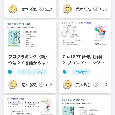
荒木 雅弘
5.1K
荒木 雅弘
4.3K
プログラミング〈新〉
ChatGPT 研修用資料
作法 2. C言語からはじ
2. プロンプトエンジニ
めよう
アリングの概要
プログラミング
chatgpt
荒木 雅弘
4.1K
荒木 雅弘
3.6K