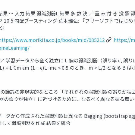
果 … ⼊⼒ 結果 弱識別器L 結果 多 数 決 ／ 重 み 付 き 投 票
ィング 10.5 勾配ブースティング 荒木雅弘: 『フリーソフトでは
ージ
https://www.morikita.co.jp/books/mid/085212
https://m
hineLearning/
アイディア 学習データから全く独立に L 個の弱識別器（誤り率 ϵ,
, L) = L Cm ϵm (1 − ϵ)L−m ​ ϵ < 0.5 のとき、m > 
 ここまでの議論の非現実的なところ 「それぞれの弱識別器の誤りが
識別器の誤りが独立」に近づけるために、なるべく異なる振る舞い
データから作成された弱識別器は異なる Bagging (bootstrap 
対して弱識別器を作成 結果を統合