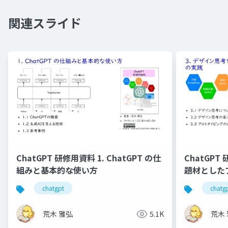
関連スライド
ChatGPT 研修用資料 1. ChatGPT の仕
ChatGPT
組みと基本的な使い⽅
題材とした
の実践
chatgpt
chatg
荒木 雅弘
5.1K
荒木