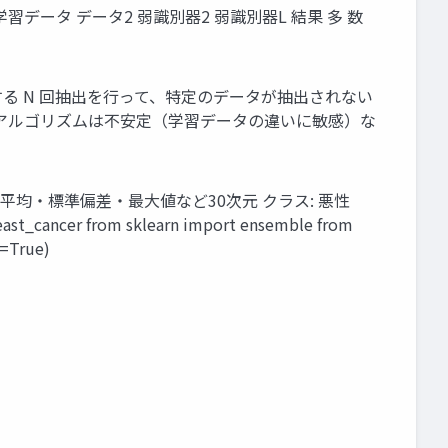
 学習データ データ2 弱識別器2 弱識別器L 結果 多 数
成する N 回抽出を行って、特定のデータが抽出されない
器を作成する アルゴリズムは不安定（学習データの違いに敏感）な
囲の値等の平均・標準偏差・最大値など30次元 クラス: 悪性
ast_cancer from sklearn import ensemble from
e=True)