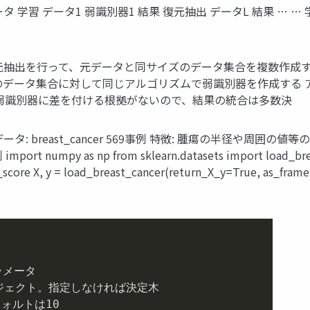
データ 学習 データ1 弱識別器1 結果 復元抽出 データL 結果 … …
ータから復元抽出を行って、元データと同サイズのデータ集合を複数作
 N ​ ∼ 0.368 各々のデータ集合に対して同じアルゴリズムで弱識別
別 弱識別器に差を付ける根拠がないので、結果の統合は多数決
のデータ: breast_cancer 569事例 特徴: 腫瘍の半径や周
mport numpy as np from sklearn.datasets import load_bre
_score X, y = load_breast_cancer(return_X_y=True, as_fram
フォルトは
10