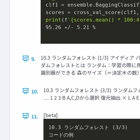
clf1 = ensemble.BaggingClassifi
scores = cross_val_score(clf1,
print
(f
'{scores.mean() * 100:4
95.26
 +/- 
5.21
 %

10.3 ランダムフォレスト (1/3) ア
9.
ダムフォレストとは ランダム：学習の際に用
識別器ができる 森のサイズ（＝決定木の数
10.3 ランダムフォレスト (3/3) ランダムフォレスト
10.
… 1 2 3 B A,C,Dから選択 復元抽出 × L A E
[beta]
11.
10.3
 ランダムフォレスト (
3
/
3
)

コードの例
