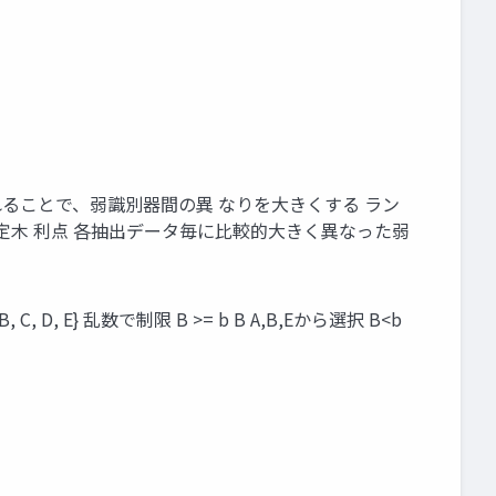
入れることで、弱識別器間の異 なりを大きくする ラン
定木 利点 各抽出データ毎に比較的大きく異なった弱
, D, E} 乱数で制限 B >= b B A,B,Eから選択 B<b