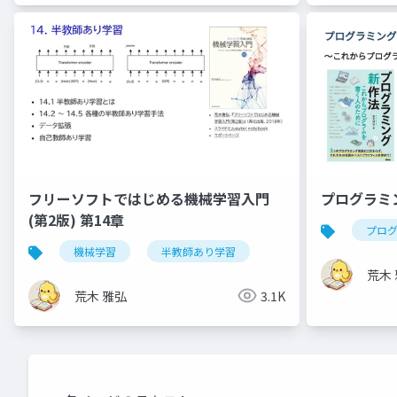
プログラミン
フリーソフトではじめる機械学習入門
(第2版) 第14章
プロ
機械学習
半教師あり学習
荒木
荒木 雅弘
3.1K