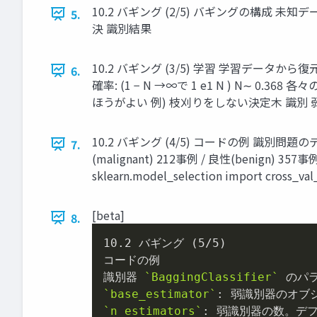
10.2 バギング (2/5) バギングの構成 未知
5.
決 識別結果
10.2 バギング (3/5) 学習 学習デ
6.
確率: (1 − N →∞で 1 e ​ 1 N )
ほうがよい 例) 枝刈りをしない決定木 識
10.2 バギング (4/5) コードの例 識別問題
7.
(malignant) 212事例 / 良性(benign) 357事例 i
sklearn.model_selection import cross_val
[beta]
8.
10.2
 バギング (
5
/
5
)

コードの例

識別器 
`BaggingClassifier`
`base_estimator`
`n_estimators`
: 弱識別器の数。デ