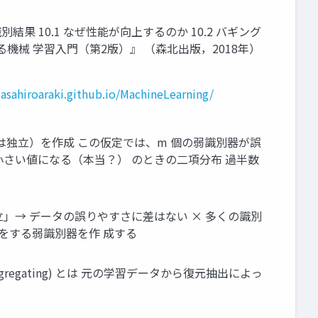
 識別結果 10.1 なぜ性能が向上するのか 10.2 バギング
じめる機械 学習入門（第2版）』 （森北出版，2018年）
asahiroaraki.github.io/MachineLearning/
 誤りは独立）を作成 この仮定では、m 個の弱識別器が誤
L/2 となる B は小さい値になる（本当？） のときの⼆項分布 過半数
独立」→ データの誤りやすさに差はない × 多くの識別
をする弱識別器を作 成する
aggregating) とは 元の学習データから復元抽出によっ