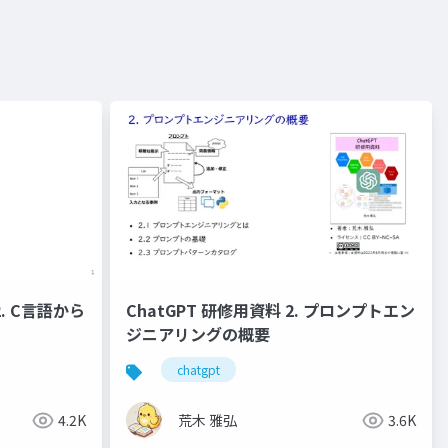
ChatGPT 研修用資料 2. プロンプトエン
ジニアリングの概要
chatgpt
4.2K
荒木 雅弘
3.6K