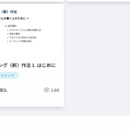
グ〈新〉作法 1. はじめに
グラミング
 雅弘
2.8K