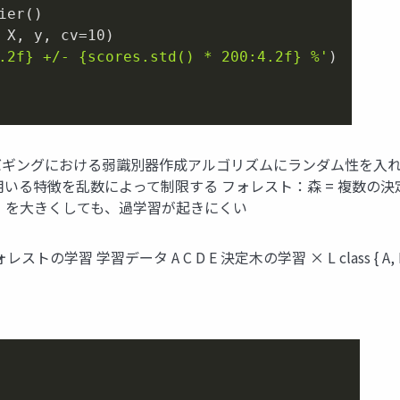
er()

 X, y, cv=
10
.2f} +/- {scores.std() * 200:4.2f} %'
イディア バギングにおける弱識別器作成アルゴリズムにランダム性を
いる特徴を乱数によって制限する フォレスト：森 = 複数の決
）を大きくしても、過学習が起きにくい
の学習 学習データ A C D E 決定⽊の学習 × L class { A, B, C