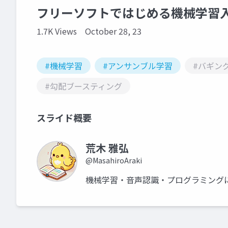
フリーソフトではじめる機械学習入門 
1.7K Views
October 28, 23
#機械学習
#アンサンブル学習
#バギン
#勾配ブースティング
スライド概要
荒木 雅弘
@MasahiroAraki
機械学習・音声認識・プログラミング