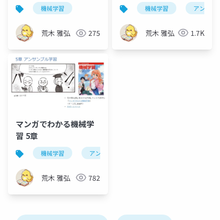
第10章
ル学習
機械学習
アンサン
機械学習
荒木 雅弘
1.7K
荒木 雅弘
275
マンガでわかる機械学
習 5章
機械学習
アンサンブル学習
荒木 雅弘
782