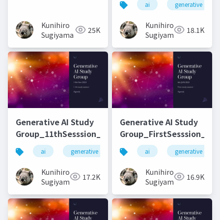
ai
generative ai
Kunihiro
Kunihiro
25K
18.1K
Sugiyama
Sugiyama
Generative AI Study
Generative AI Study
Group_11thSesssion_20231114
Group_FirstSesssion_202
ai
generative ai
machine learning
ai
generative ai
deep l
Kunihiro
Kunihiro
17.2K
16.9K
Sugiyama
Sugiyama