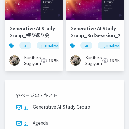
Generative AI Study
Generative AI Study
Group_振り返り会
Group_3rdSesssion_2023
ai
generative ai
machine learning
ai
generative ai
deep l
Kunihiro
Kunihiro
16.5K
16.3K
Sugiyama
Sugiyama
各ページのテキスト
Generative AI Study Group
1.
Agenda
2.