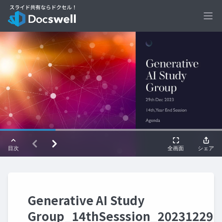
Ope
Generative AI Study
Group_14thSesssion_20231229