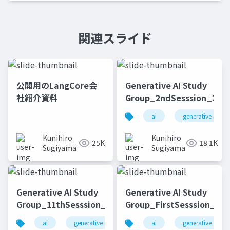
関連スライド
公開用のLangCore会
Generative AI Study
社紹介資料
Group_2ndSesssion_2023
ai
generative ai
Kunihiro
Kunihiro
25K
18.1K
Sugiyama
Sugiyama
Generative AI Study
Generative AI Study
Group_11thSesssion_20231114
Group_FirstSesssion_202
ai
generative ai
machine learning
ai
generative ai
deep l