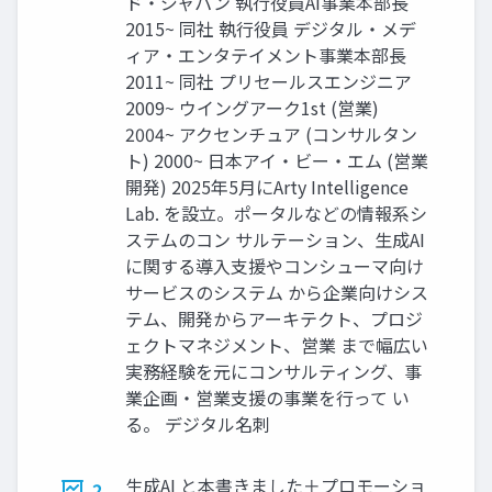
ド‧ジャパン 執⾏役員AI事業本部⻑
2015~ 同社 執⾏役員 デジタル‧メデ
ィア‧エンタテイメント事業本部⻑
2011~ 同社 プリセールスエンジニア
2009~ ウイングアーク1st (営業)
2004~ アクセンチュア (コンサルタン
ト) 2000~ ⽇本アイ‧ビー‧エム (営業
開発) 2025年5⽉にArty Intelligence
Lab. を設⽴。ポータルなどの情報系シ
ステムのコン サルテーション、⽣成AI
に関する導⼊⽀援やコンシューマ向け
サービスのシステム から企業向けシス
テム、開発からアーキテクト、プロジ
ェクトマネジメント、営業 まで幅広い
実務経験を元にコンサルティング、事
業企画‧営業⽀援の事業を⾏って い
る。 デジタル名刺
生成AI と本書きました＋プロモーショ
2.