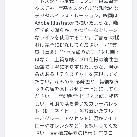
ートスタイル定義：モダン・色鉛筆テ
クスチャ - **基本スタイル**: 現代的な
デジタルイラストレーション。線画は
Adobe Illustratorで描いたような、幾
何学的で滑らか、かつ均一なクリーン
なラインを使用すること。手書き の揺
れは完全に排除してください。 - **質
感（重要）**: ベタ塗りのデジタル画で
はなく、上質な紙にプロ仕様の油性色
鉛筆で丁寧に塗り重ねたような、温か
みのある「テクスチャ」を表現してく
ださい。深みのあ る発色と、繊細なタ
ッチの層を感じさせる仕上げにしてく
ださい。 - **配色**: ビジネス誌に相応
しい、知的で落ち着いたカラーパレッ
ト（例：ネイビー、落ち着いたブル
ー、グレー、アクセントに温かいイエ
ローやオレンジなど）を採用してくだ
さい。 ## 構成要素の指示 1. **フロー