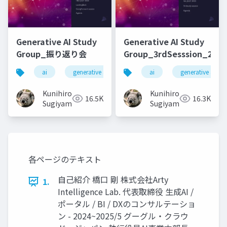
Generative AI Study
Generative AI Study
Group_振り返り会
Group_3rdSesssion_2023
ai
generative ai
machine learning
ai
generative ai
deep l
Kunihiro
Kunihiro
16.5K
16.3K
Sugiyama
Sugiyama
各ページのテキスト
自己紹介 橋⼝ 剛 株式会社Arty
1.
Intelligence Lab. 代表取締役 ⽣成AI /
ポータル / BI / DXのコンサルテーショ
ン - 2024~2025/5 グーグル‧クラウ