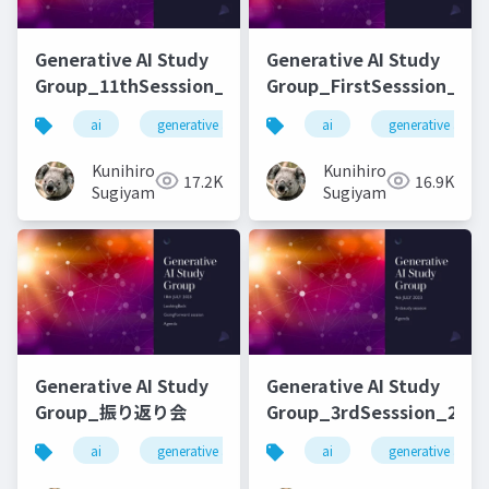
Generative AI Study
Generative AI Study
Group_11thSesssion_20231114
Group_FirstSesssion_202
ai
generative ai
machine learning
ai
generative ai
deep l
Kunihiro
Kunihiro
17.2K
16.9K
Sugiyama
Sugiyama
Generative AI Study
Generative AI Study
Group_振り返り会
Group_3rdSesssion_2023
ai
generative ai
machine learning
ai
generative ai
deep l