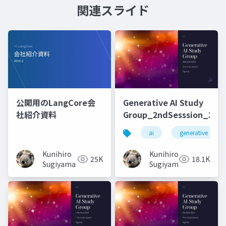
関連スライド
公開用のLangCore会
Generative AI Study
社紹介資料
Group_2ndSesssion_2023
ai
generative ai
Kunihiro
Kunihiro
25K
18.1K
Sugiyama
Sugiyama