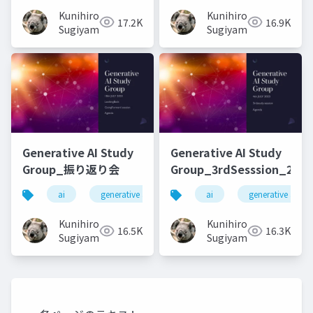
Kunihiro
Kunihiro
17.2K
16.9K
Sugiyama
Sugiyama
Generative AI Study
Generative AI Study
Group_振り返り会
Group_3rdSesssion_2023
ai
generative ai
machine learning
ai
generative ai
deep l
Kunihiro
Kunihiro
16.5K
16.3K
Sugiyama
Sugiyama