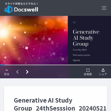
Ope
Generative AI Study
Group_24thSesssion_20240521