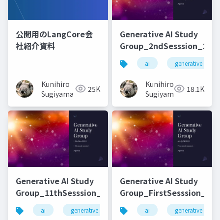
公開用のLangCore会
Generative AI Study
社紹介資料
Group_2ndSesssion_2023
ai
generative ai
Kunihiro
Kunihiro
25K
18.1K
Sugiyama
Sugiyama
Generative AI Study
Generative AI Study
Group_11thSesssion_20231114
Group_FirstSesssion_202
ai
generative ai
machine learning
ai
generative ai
deep l